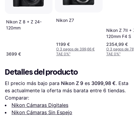
Nikon Z7
Nikon Z 8 + Z 24-
120mm
Nikon Z 7II + Z
120mm F4 S
1199 €
2354,99 €
O 3 pagos de 399,66 €
O 3 pagos de 784
3699 €
TAE 0%
¹
TAE 0%
¹
Detalles del producto
El precio más bajo para 
Nikon Z 9
 es 
3099,98 €
. Esta 
es actualmente la oferta más barata entre 
6
 tiendas.
Comparar:
Nikon Cámaras Digitales
Nikon Cámaras Sin Espejo