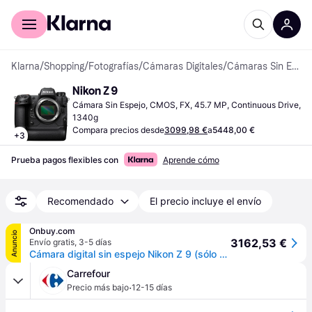
Comprar con Klarna
Para empresas
Klarna
/
Shopping
/
Fotografías
/
Cámaras Digitales
/
Cámaras Sin Espejo
Nikon Z 9
Cámara Sin Espejo, CMOS, FX, 45.7 MP, Continuous Drive, 
1340g
Compara precios desde
3099,98 €
a
5448,00 €
+
3
Prueba pagos flexibles con
Aprende cómo
Recomendado
El precio incluye el envío
Onbuy.com
Anuncio
3162,53 €
Envío gratis
,
3-5 días
Cámara digital sin espejo Nikon Z 9 (sólo cuerpo)
Carrefour
·
Precio más bajo
12-15 días