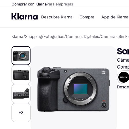
Comprar con Klarna
Para empresas
Descubre Klarna
Compra
App de Klarna
Klarna
/
Shopping
/
Fotografías
/
Cámaras Digitales
/
Cámaras Sin E
Formas de pag
Tiendas
Formas de pago
MediaMarkt
So
Paga ahora
Shein
Paga en 3 plazos
Zalando Priv
Cámar
Paga en 30 días
Zara
Financiación
JD Sports
Comp
Klarna en Apple 
Desde
Directorio de tie
+3