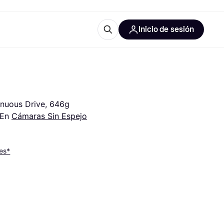
Inicio de sesión
Más información
les de oficina
Qué es Klarna?
inuous Drive, 646g
En 
Cámaras Sin Espejo
es*
las categorías