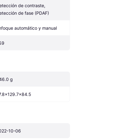
etección de contraste, 
etección de fase (PDAF)
nfoque automático y manual
59
46.0 g
7.8x129.7x84.5
022-10-06