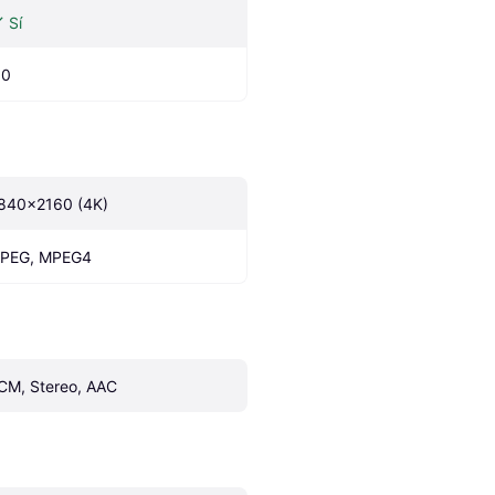
Sí
.0
840x2160 (4K)
PEG, MPEG4
CM, Stereo, AAC