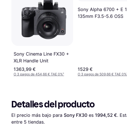
Sony Alpha 6700 + E 1
135mm F3.5-5.6 OSS
Sony Cinema Line FX30 +
XLR Handle Unit
1363,99 €
1529 €
O 3 pagos de 454,66 € TAE 0%
¹
O 3 pagos de 509,66 € TAE 0%
Detalles del producto
El precio más bajo para 
Sony FX30
 es 
1994,52 €
. Es
entre 
5
 tiendas.