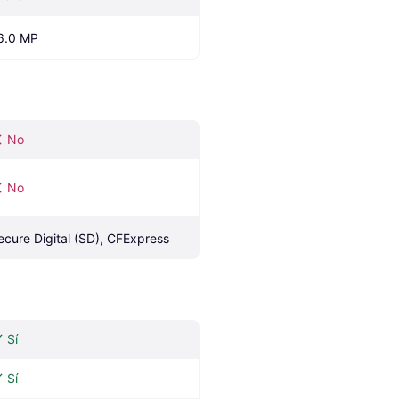
6.0 MP
No
No
ecure Digital (SD), CFExpress
Sí
Sí