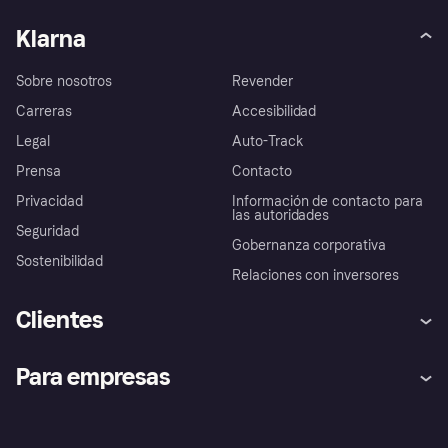
Klarna
Sobre nosotros
Revender
Carreras
Accesibilidad
Legal
Auto-Track
Prensa
Contacto
Privacidad
Información de contacto para
las autoridades
Seguridad
Gobernanza corporativa
Sostenibilidad
Relaciones con inversores
Clientes
Ayuda
Promesa de protección contra
Para empresas
el fraude
Inicio de sesión
Nuestra promesa
Asistencia al comerciante
Portal de desarrolladores
Klarna app
Bienestar financiero