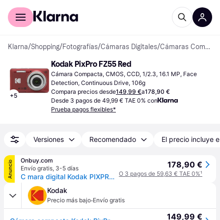
Comprar con Klarna
Para empresas
Klarna
/
Shopping
/
Fotografías
/
Cámaras Digitales
/
Cámaras Compactas
Kodak PixPro FZ55 Red
Cámara Compacta, CMOS, CCD, 1/2.3, 16.1 MP, Face 
Detection, Continuous Drive, 106g
Compara precios desde
149,99 €
a
178,90 €
+
5
Desde 3 pagos de 49,99 € TAE 0% con
Prueba pagos flexibles*
Versiones
Recomendado
El precio incluye e
Onbuy.com
Anuncio
178,90 €
Envío gratis
,
3-5 días
O 3 pagos de 59,63 € TAE 0%
¹
C mara digital Kodak PIXPRO Friendly Zoom FZ55-RD de 16 MP con zoom ptico de 5X, gran angular de 28 mm y pantalla LCD de 27 (roja)
Kodak
·
Precio más bajo
Envío gratis
149,99 €