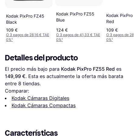
Kodak PixPro FZ55
Kodak PixPro 
Kodak PixPro FZ45
Blue
Red
Black
109 €
124 €
109 €
O 3 pagos de 28,16 € TAE
O 3 pagos de 41,33 € TAE
O 3 pagos de 28,
0%
¹
0%
¹
0%
¹
Detalles del producto
El precio más bajo para 
Kodak PixPro FZ55 Red
 es 
149,99 €
. Esta es actualmente la oferta más barata 
entre 
8
 tiendas.
Comparar:
Kodak Cámaras Digitales
Kodak Cámaras Compactas
Características