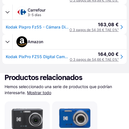
O 3 pagos de 49,99 € TAE 0%
¹
Carrefour
3-5 días
163,08 €
Kodak Pixpro Fz55 - Cámara Digital De 16 Megapíxeles, Zoom Óptico 5x, Pantalla Lcd De 2.7", Estabilizador Óptico, Vídeo Hd 720p, Batería De Iones De Litio - Rojo
O 3 pagos de 54,36 € TAE 0%
¹
Amazon
164,00 €
Kodak PixPro FZ55 Digital Camera, Red
O 3 pagos de 54,66 € TAE 0%
¹
Productos relacionados
Hemos seleccionado una serie de productos que podrían 
interesarte.
Mostrar todo