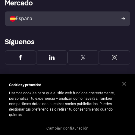
Acceso empresas
Estado operativo
Mercado
Directorio de tiendas
Configuración de privacidad
Vende con Klarna
Plataformas y socios
Política de protección al
comprador de Klarna
Tu derecho de desistimiento
España
Reclamaciones
Síguenos
Cookies y privacidad
Usamos cookies para que el sitio web funcione correctamente,
personalizar tu experiencia y analizar cómo navegas. También
compartimos datos con nuestros socios publicitarios. Puedes
gestionar tus preferencias o retirar tu consentimiento cuando
quieras.
Cambiar configuración
Copyright © 2005-2026 Klarna Bank AB (publ). Sede central: Stockholm, Sweden. Todos