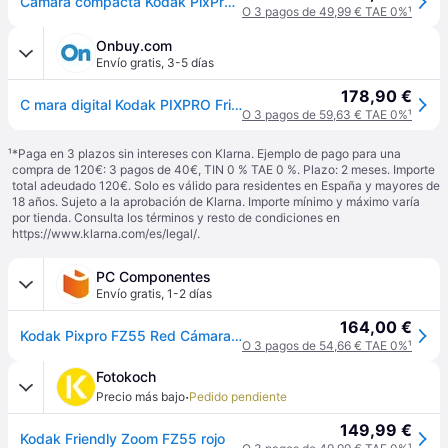
Cámara compacta Kodak PixPro FZ55 - Memoria interna de 63 MB Rojo
O 3 pagos de 49,99 € TAE 0%
¹
Onbuy.com
Envío gratis
,
3-5 días
178,90 €
C mara digital Kodak PIXPRO Friendly Zoom FZ55-RD de 16 MP con zoom ptico de 5X, gran angular de 28 mm y pantalla LCD de 27 (roja)
O 3 pagos de 59,63 € TAE 0%
¹
¹
*Paga en 3 plazos sin intereses con Klarna. Ejemplo de pago para una
compra de 120€: 3 pagos de 40€, TIN 0 % TAE 0 %. Plazo: 2 meses. Importe
total adeudado 120€. Solo es válido para residentes en España y mayores de
18 años. Sujeto a la aprobación de Klarna. Importe mínimo y máximo varía
por tienda. Consulta los términos y resto de condiciones en
https://www.klarna.com/es/legal/
.
PC Componentes
Envío gratis
,
1-2 días
164,00 €
Kodak Pixpro FZ55 Red Cámara Digital Compacta Roja
O 3 pagos de 54,66 € TAE 0%
¹
Fotokoch
·
Precio más bajo
Pedido pendiente
149,99 €
Kodak Friendly Zoom FZ55 rojo