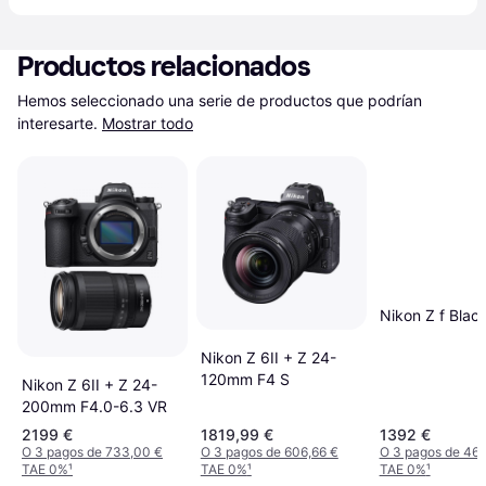
Productos relacionados
Hemos seleccionado una serie de productos que podrían 
interesarte.
Mostrar todo
Nikon Z f Blac
Nikon Z 6II + Z 24-
120mm F4 S
Nikon Z 6II + Z 24-
200mm F4.0-6.3 VR
2199 €
1819,99 €
1392 €
O 3 pagos de 733,00 €
O 3 pagos de 606,66 €
O 3 pagos de 46
TAE 0%
¹
TAE 0%
¹
TAE 0%
¹