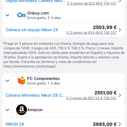
Digital Mirrorless Camera Nikon Z8 Body
O 3 pagos de 822,99 € TAE 0%
¹
Onbuy.com
Envío gratis
,
3-5 días
2503,99 €
Cámara sin espejo Nikon Z8
O 3 pagos de 834,66 € TAE 0%
¹
¹
*Paga en 3 plazos sin intereses con Klarna. Ejemplo de pago para una
compra de 120€: 3 pagos de 40€, TIN 0 % TAE 0 %. Plazo: 2 meses. Importe
total adeudado 120€. Solo es válido para residentes en España y mayores de
18 años. Sujeto a la aprobación de Klarna. Importe mínimo y máximo varía
por tienda. Consulta los términos y resto de condiciones en
https://www.klarna.com/es/legal/
.
PC Componentes
Envío gratis
,
1-2 días
2551,00 €
Cámara Mirrorless Nikon Z8 Cuerpo 45,7MP Sensor Full-Frame 8K WiFi Bluetooth
O 3 pagos de 850,33 € TAE 0%
¹
Amazon
3995,00 €
NIKON Z8