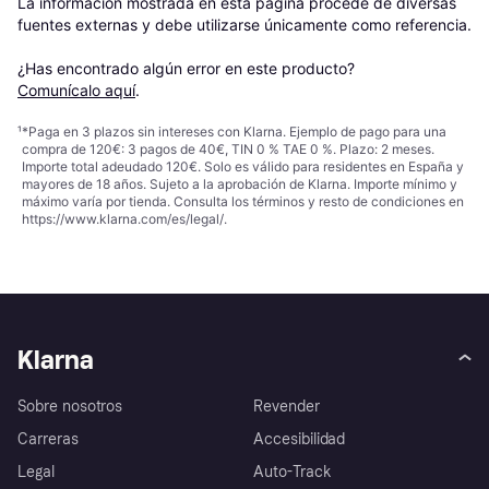
La información mostrada en esta página procede de diversas 
fuentes externas y debe utilizarse únicamente como referencia.

¿Has encontrado algún error en este producto? 
Comunícalo aquí
.
¹
*Paga en 3 plazos sin intereses con Klarna. Ejemplo de pago para una
compra de 120€: 3 pagos de 40€, TIN 0 % TAE 0 %. Plazo: 2 meses.
Importe total adeudado 120€. Solo es válido para residentes en España y
mayores de 18 años. Sujeto a la aprobación de Klarna. Importe mínimo y
máximo varía por tienda. Consulta los términos y resto de condiciones en
https://www.klarna.com/es/legal/
.
Klarna
Sobre nosotros
Revender
Carreras
Accesibilidad
Legal
Auto-Track