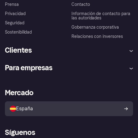
Prensa
Contacto
Privacidad
Información de contacto para
las autoridades
Seguridad
Gobernanza corporativa
Sostenibilidad
Relaciones con inversores
Clientes
Ayuda
Promesa de protección contra
Para empresas
el fraude
Inicio de sesión
Nuestra promesa
Asistencia al comerciante
Portal de desarrolladores
Klarna app
Bienestar financiero
Acceso empresas
Estado operativo
Mercado
Directorio de tiendas
Configuración de privacidad
Vende con Klarna
Plataformas y socios
Política de protección al
comprador de Klarna
Tu derecho de desistimiento
España
Reclamaciones
Síguenos