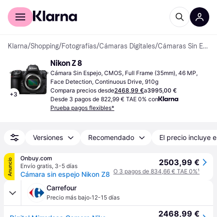
Comprar con Klarna
Para empresas
Klarna
/
Shopping
/
Fotografías
/
Cámaras Digitales
/
Cámaras Sin Espejo
Nikon Z 8
Cámara Sin Espejo, CMOS, Full Frame (35mm), 46 MP, 
Face Detection, Continuous Drive, 910g
Compara precios desde
2468,99 €
a
3995,00 €
+
3
Desde 3 pagos de 822,99 € TAE 0% con
Prueba pagos flexibles*
Versiones
Recomendado
El precio incluye e
Onbuy.com
Anuncio
2503,99 €
Envío gratis
,
3-5 días
O 3 pagos de 834,66 € TAE 0%
¹
Cámara sin espejo Nikon Z8
Carrefour
·
Precio más bajo
12-15 días
2468,99 €