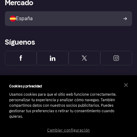
Acceso empresas
Estado operativo
Mercado
Directorio de tiendas
Configuración de privacidad
Vende con Klarna
Plataformas y socios
Política de protección al
comprador de Klarna
Tu derecho de desistimiento
España
Reclamaciones
Síguenos
Cookies y privacidad
Usamos cookies para que el sitio web funcione correctamente,
personalizar tu experiencia y analizar cómo navegas. También
compartimos datos con nuestros socios publicitarios. Puedes
gestionar tus preferencias o retirar tu consentimiento cuando
quieras.
Cambiar configuración
Copyright © 2005-2026 Klarna Bank AB (publ). Sede central: Stockholm, Sweden. Todos