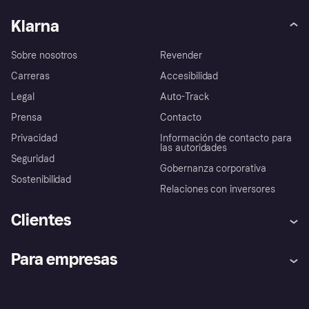
Klarna
Sobre nosotros
Revender
Carreras
Accesibilidad
Legal
Auto-Track
Prensa
Contacto
Privacidad
Información de contacto para
las autoridades
Seguridad
Gobernanza corporativa
Sostenibilidad
Relaciones con inversores
Clientes
Ayuda
Promesa de protección contra
Para empresas
el fraude
Inicio de sesión
Nuestra promesa
Asistencia al comerciante
Portal de desarrolladores
Klarna app
Bienestar financiero