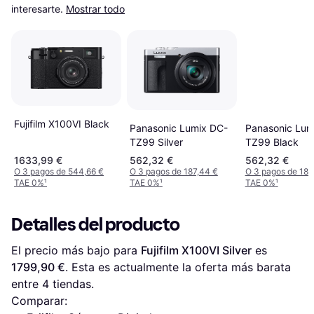
interesarte.
Mostrar todo
Fujifilm X100VI Black
Panasonic Lum
Panasonic Lumix DC-
TZ99 Black
TZ99 Silver
1633,99 €
562,32 €
562,32 €
O 3 pagos de 544,66 €
O 3 pagos de 187,44 €
O 3 pagos de 187
TAE 0%
¹
TAE 0%
¹
TAE 0%
¹
Detalles del producto
El precio más bajo para 
Fujifilm X100VI Silver
 es 
1799,90 €
. Esta es actualmente la oferta más barata 
entre 
4
 tiendas.
Comparar: