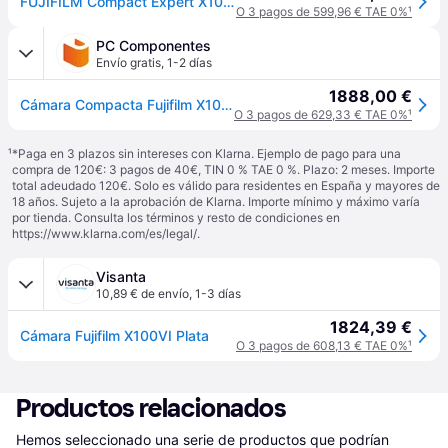
FUJIFILM Compact Expert X100VI Silver
O 3 pagos de 599,96 € TAE 0%
¹
PC Componentes
Envío gratis
,
1-2 días
1888,00 €
Cámara Compacta Fujifilm X100VI 40,2MP Zoom Digital WiFi ND Interno Plata
O 3 pagos de 629,33 € TAE 0%
¹
¹
*Paga en 3 plazos sin intereses con Klarna. Ejemplo de pago para una
compra de 120€: 3 pagos de 40€, TIN 0 % TAE 0 %. Plazo: 2 meses. Importe
total adeudado 120€. Solo es válido para residentes en España y mayores de
18 años. Sujeto a la aprobación de Klarna. Importe mínimo y máximo varía
por tienda. Consulta los términos y resto de condiciones en
https://www.klarna.com/es/legal/
.
Visanta
10,89 € de envío
,
1-3 días
1824,39 €
Cámara Fujifilm X100VI Plata
O 3 pagos de 608,13 € TAE 0%
¹
Productos relacionados
Hemos seleccionado una serie de productos que podrían 