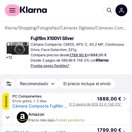
Comprar con Klarna
Para empresas
Klarna
/
Shopping
/
Fotografías
/
Cámaras Digitales
/
Cámaras Compactas
Fujifilm X100VI Silver
Cámara Compacta, CMOS, APS-C, 40.2 MP, Continuous 
Drive, Face Detection, 521g
Compara precios desde
1799,90 €
a
1888,00 €
+
12
Desde 3 pagos de 599,96 € TAE 0% con
Prueba pagos flexibles*
Recomendado
El precio incluye el envío
PC Componentes
Anuncio
1888,00 €
Envío gratis
,
1-2 días
O 3 pagos de 629,33 € TAE 0%
¹
Cámara Compacta Fujifilm X100VI 40,2MP Zoom Digital WiFi ND Interno Plata
Amazon
·
Precio más bajo
Pedido pendiente
1799,90 €