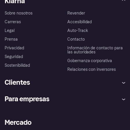
Klarna
Sobre nosotros
Revender
Carreras
Accesibilidad
Legal
Auto-Track
Prensa
Contacto
Privacidad
Información de contacto para
las autoridades
Seguridad
Gobernanza corporativa
Sostenibilidad
Relaciones con inversores
Clientes
Ayuda
Promesa de protección contra
Para empresas
el fraude
Inicio de sesión
Nuestra promesa
Asistencia al comerciante
Portal de desarrolladores
Klarna app
Bienestar financiero
Acceso empresas
Estado operativo
Mercado
Directorio de tiendas
Configuración de privacidad
Vende con Klarna
Plataformas y socios
Política de protección al