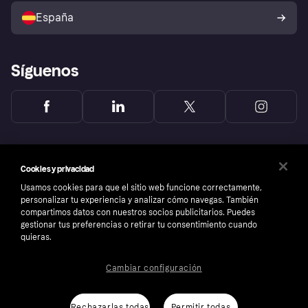
comprador de Klarna
Tu derecho de desistimiento
España
Reclamaciones
Síguenos
Cookies y privacidad
Usamos cookies para que el sitio web funcione correctamente,
personalizar tu experiencia y analizar cómo navegas. También
compartimos datos con nuestros socios publicitarios. Puedes
gestionar tus preferencias o retirar tu consentimiento cuando
quieras.
Cambiar configuración
Copyright © 2005-2026 Klarna Bank AB (publ). Sede central: Stockholm, Sweden. Todos
los derechos reservados. Klarna Bank AB (publ). Sveavägen 46, 111 34 Stockholm.
Número de empresa: 556737-0431
Rechazarlas todas
Permitir todas