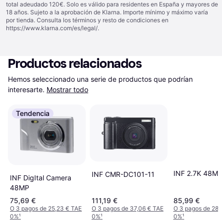
total adeudado 120€. Solo es válido para residentes en España y mayores de
18 años. Sujeto a la aprobación de Klarna. Importe mínimo y máximo varía
por tienda. Consulta los términos y resto de condiciones en
https://www.klarna.com/es/legal/
.
Productos relacionados
Hemos seleccionado una serie de productos que podrían 
interesarte.
Mostrar todo
Tendencia
INF 2.7K 48M
INF CMR-DC101-11
INF DigItal Camera
48MP
75,69 €
111,19 €
85,99 €
O 3 pagos de 25,23 € TAE
O 3 pagos de 37,06 € TAE
O 3 pagos de 28,
0%
¹
0%
¹
0%
¹