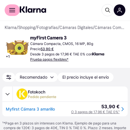
Comprar con Klarna
Para empresas
Klarna
/
Shopping
/
Fotografías
/
Cámaras Digitales
/
Cámaras Compactas
myFirst Camera 3
Cámara Compacta, CMOS, 16 MP, 80g
Precio
53,90 €
Desde 3 pagos de 17,96 € TAE 0% con
+
1
Prueba pagos flexibles*
Recomendado
El precio incluye el envío
Fotokoch
Pedido pendiente
53,90 €
Myfirst Cámara 3 amarillo
O 3 pagos de 17,96 € TAE 0%
¹
¹
*Paga en 3 plazos sin intereses con Klarna. Ejemplo de pago para una
compra de 120€: 3 pagos de 40€, TIN 0 % TAE 0 %. Plazo: 2 meses. Importe