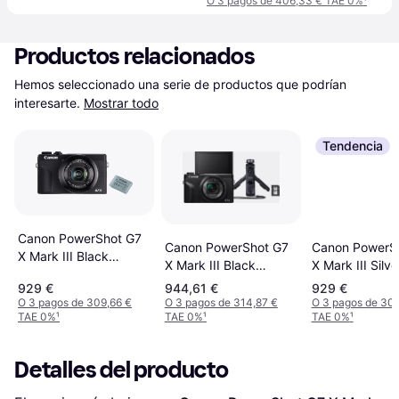
O 3 pagos de 406,33 € TAE 0%
¹
Productos relacionados
Hemos seleccionado una serie de productos que podrían 
interesarte.
Mostrar todo
Tendencia
Canon PowerShot G7
Canon PowerShot G7
Canon PowerS
X Mark III Black
X Mark III Black
X Mark III Silve
Battery Kit
Vlogger Kit
Battery Kit
929 €
944,61 €
929 €
O 3 pagos de 309,66 €
O 3 pagos de 314,87 €
O 3 pagos de 309
TAE 0%
¹
TAE 0%
¹
TAE 0%
¹
Detalles del producto