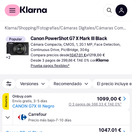
Comprar con Klarna
Para empresas
Klarna
/
Shopping
/
Fotografías
/
Cámaras Digitales
/
Cámaras Compactas
Canon PowerShot G7 X Mark III Black
Popular
Cámara Compacta, CMOS, 1, 20.1 MP, Face Detection, 
Continuous Drive, PictBridge, 304g
Compara precios desde
1047,01 €
a
1219,00 €
+
2
Desde 3 pagos de 299,66 € TAE 0% con
Prueba pagos flexibles*
Versiones
Recomendado
El precio incluye e
Onbuy.com
Anuncio
1099,00 €
Envío gratis
,
3-5 días
O 3 pagos de 366,33 € TAE 0%
¹
CANON G7X III Negro
Carrefour
·
Precio más bajo
7-10 días
1047,01 €