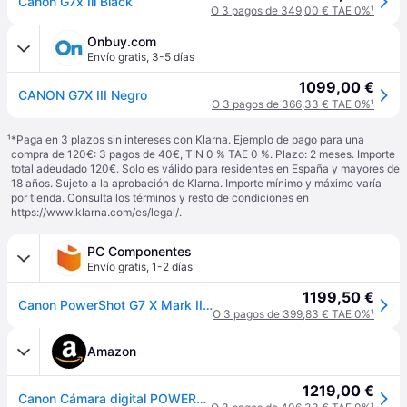
Canon G7x Iii Black
O 3 pagos de 349,00 € TAE 0%
¹
Onbuy.com
Envío gratis
,
3-5 días
1099,00 €
CANON G7X III Negro
O 3 pagos de 366,33 € TAE 0%
¹
¹
*Paga en 3 plazos sin intereses con Klarna. Ejemplo de pago para una
compra de 120€: 3 pagos de 40€, TIN 0 % TAE 0 %. Plazo: 2 meses. Importe
total adeudado 120€. Solo es válido para residentes en España y mayores de
18 años. Sujeto a la aprobación de Klarna. Importe mínimo y máximo varía
por tienda. Consulta los términos y resto de condiciones en
https://www.klarna.com/es/legal/
.
PC Componentes
Envío gratis
,
1-2 días
1199,50 €
Canon PowerShot G7 X Mark III 20MP WiFi Negra
O 3 pagos de 399,83 € TAE 0%
¹
Amazon
1219,00 €
Canon Cámara digital POWERSHOT G7 X Mark III, color negro (3637C001)