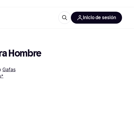
Inicio de sesión
Más información
les de oficina
Qué es Klarna?
ara Hombre
 
Gafas
s*
las categorías