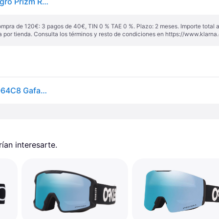
Oakley Goggles Flight Deck M Prizm Ski Goggles Negro Prizm Rose Gold Iridium/CAT3
ompra de 120€: 3 pagos de 40€, TIN 0 % TAE 0 %. Plazo: 2 meses. Importe total
a por tienda. Consulta los términos y resto de condiciones en
https://www.klarna.
Oakley Gafas de Esquís OO7064 FLIGHT DECK M 7064C8 Gafas de Sol para Hombre Negras
an interesarte.