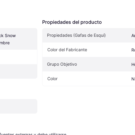
Propiedades del producto
Propiedades (Gafas de Esquí)
ck Snow 
A
ombre
Color del Fabricante
R
Grupo Objetivo
H
Color
N
entes externas y debe utilizarse 