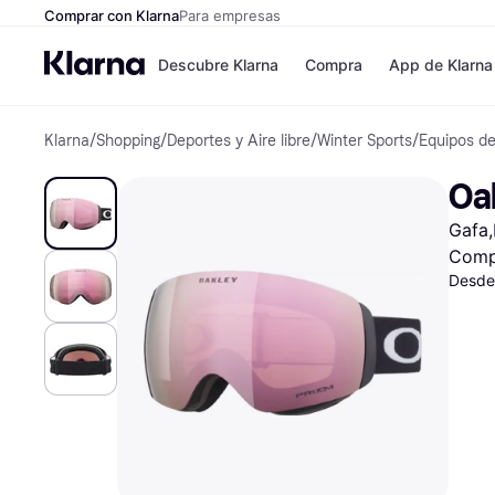
Comprar con Klarna
Para empresas
Descubre Klarna
Compra
App de Klarna
Klarna
/
Shopping
/
Deportes y Aire libre
/
Winter Sports
/
Equipos de
Formas de pag
Tiendas
Formas de pago
MediaMarkt
Oa
Paga ahora
Shein
Paga en 3 plazos
Zalando Priv
Gafa,
Paga en 30 días
Zara
Financiación
JD Sports
Comp
Klarna en Apple 
Desde
Directorio de tie