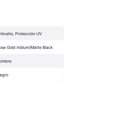
ntivaho, Protección UV
ose Gold Iridium/Matte Black 
ombre
egro