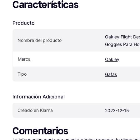
Características
Producto
Oakley Flight De
Nombre del producto
Goggles Para H
Marca
Oakley
Tipo
Gafas
Información Adicional
Creado en Klarna
2023-12-15
Comentarios
La información mostrada en esta página procede de diversas fu