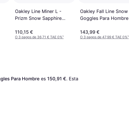
Oakley Line Miner L -
Oakley Fall Line Snow
Prizm Snow Sapphire
Goggles Para Hombre
Iridium/Factory Pilot Black
110,15 €
143,99 €
O 3 pagos de 36,71 € TAE 0%
¹
O 3 pagos de 47,99 € TAE 0%
¹
ggles Para Hombre
 es 
150,91 €
. Esta 