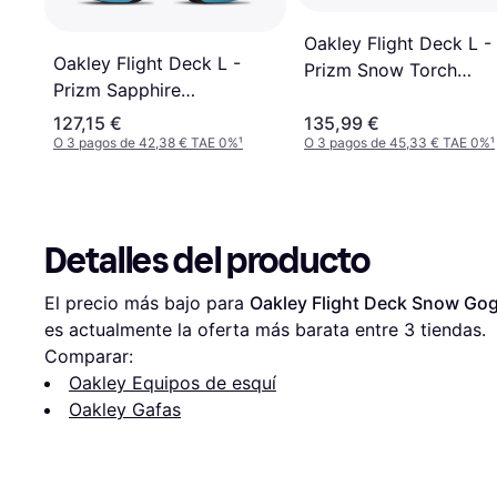
Oakley Flight Deck L -
Oakley Flight Deck L -
Prizm Snow Torch
Prizm Sapphire
Iridium/Matte Black
Iridium/CAT3-2 Matte
127,15 €
135,99 €
Black
O 3 pagos de 42,38 € TAE 0%
¹
O 3 pagos de 45,33 € TAE 0%
¹
Detalles del producto
El precio más bajo para 
Oakley Flight Deck Snow Go
es actualmente la oferta más barata entre 
3
 tiendas.
Comparar:
Oakley Equipos de esquí
Oakley Gafas