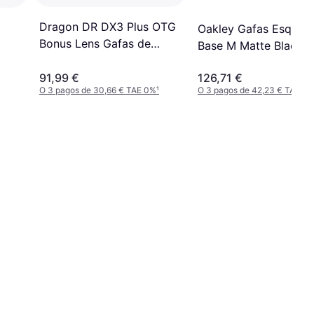
Dragon DR DX3 Plus OTG
Oakley Gafas Esqui Fl
Bonus Lens Gafas de
Base M Matte Black
Ventisca
91,99 €
126,71 €
O 3 pagos de 30,66 € TAE 0%
¹
O 3 pagos de 42,23 € TAE 0