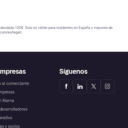
 adeudado 120€. Solo es válido para residentes en España y mayores de
com/es/legal/
.
empresas
Síguenos
a al comerciante
mpresas
 Klarna
desarrolladores
erativo
as y socios