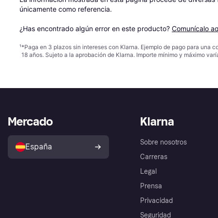
únicamente como referencia.

¿Has encontrado algún error en este producto? 
Comunícalo aq
¹
*Paga en 3 plazos sin intereses con Klarna. Ejemplo de pago para una c
18 años. Sujeto a la aprobación de Klarna. Importe mínimo y máximo varí
Mercado
Klarna
Sobre nosotros
España
Carreras
Legal
Prensa
Privacidad
Seguridad