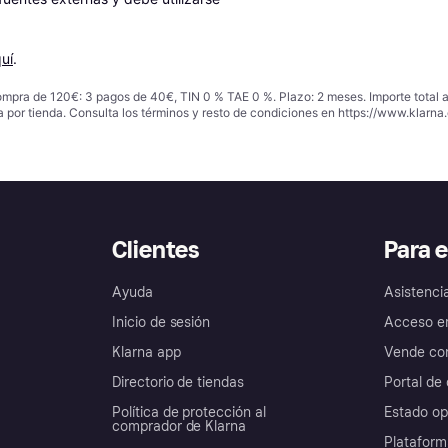
uí
.
ompra de 120€: 3 pagos de 40€, TIN 0 % TAE 0 %. Plazo: 2 meses. Importe total
a por tienda. Consulta los términos y resto de condiciones en
https://www.klarna.
Clientes
Para 
Ayuda
Asistenci
Inicio de sesión
Acceso e
Klarna app
Vende con
Directorio de tiendas
Portal de 
Política de protección al
Estado op
comprador de Klarna
Plataform