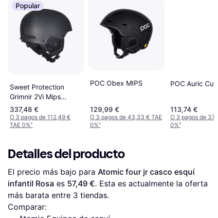
Popular
POC Obex MIPS
POC Auric Cut
Sweet Protection
Grimnir 2Vi Mips
Helmet - Natural
337,48 €
129,99 €
113,74 €
Carbon
O 3 pagos de 112,49 €
O 3 pagos de 43,33 € TAE
O 3 pagos de 37,
TAE 0%
¹
0%
¹
0%
¹
Detalles del producto
El precio más bajo para 
Atomic four jr casco esquí 
infantil Rosa
 es 
57,49 €
. Esta es actualmente la oferta 
más barata entre 
3
 tiendas.
Comparar: