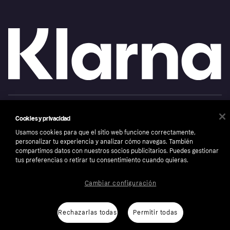
Copyright © 2005-2026 Klarna Bank AB (publ). Sede central: Stockholm, Sweden. Todos
los derechos reservados. Klarna Bank AB (publ). Sveavägen 46, 111 34 Stockholm.
Cookies y privacidad
Número de empresa: 556737-0431
Usamos cookies para que el sitio web funcione correctamente,
Aviso Sobre Cookies
Klarna.com
personalizar tu experiencia y analizar cómo navegas. También
compartimos datos con nuestros socios publicitarios. Puedes gestionar
tus preferencias o retirar tu consentimiento cuando quieras.
Cambiar configuración
Rechazarlas todas
Permitir todas