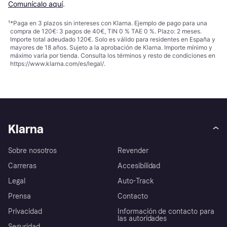
Comunícalo aquí
.
¹
*Paga en 3 plazos sin intereses con Klarna. Ejemplo de pago para una
compra de 120€: 3 pagos de 40€, TIN 0 % TAE 0 %. Plazo: 2 meses.
Importe total adeudado 120€. Solo es válido para residentes en España y
mayores de 18 años. Sujeto a la aprobación de Klarna. Importe mínimo y
máximo varía por tienda. Consulta los términos y resto de condiciones en
https://www.klarna.com/es/legal/
.
Klarna
Sobre nosotros
Revender
Carreras
Accesibilidad
Legal
Auto-Track
Prensa
Contacto
Privacidad
Información de contacto para
las autoridades
Seguridad