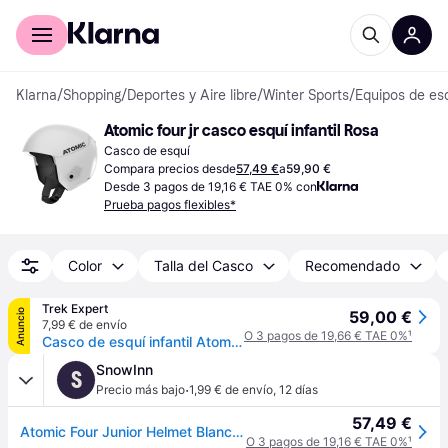
Comprar con Klarna
Para empresas
Klarna
/
Shopping
/
Deportes y Aire libre
/
Winter Sports
/
Equipos de es
Atomic four jr casco esquí infantil Rosa
Casco de esquí
Compara precios desde
57,49 €
a
59,90 €
Desde 3 pagos de 19,16 € TAE 0% con
Prueba pagos flexibles*
Color
Talla del Casco
Recomendado
Trek Expert
Anuncio
59,00 €
7,99 € de envío
O 3 pagos de 19,66 € TAE 0%
¹
Casco de esquí infantil Atomic Four - Noir
SnowInn
S
·
Precio más bajo
1,99 € de envío
,
12 días
57,49 €
Atomic Four Junior Helmet Blanco S
O 3 pagos de 19,16 € TAE 0%
¹