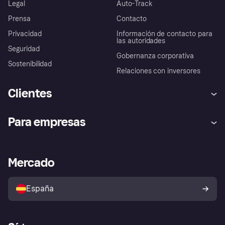
Legal
Auto-Track
Prensa
Contacto
Privacidad
Información de contacto para
las autoridades
Seguridad
Gobernanza corporativa
Sostenibilidad
Relaciones con inversores
Clientes
Ayuda
Promesa de protección contra
Para empresas
el fraude
Inicio de sesión
Nuestra promesa
Asistencia al comerciante
Portal de desarrolladores
Klarna app
Bienestar financiero
Acceso empresas
Estado operativo
Mercado
Directorio de tiendas
Configuración de privacidad
Vende con Klarna
Plataformas y socios
Política de protección al
comprador de Klarna
Tu derecho de desistimiento
España
Reclamaciones