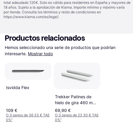
total adeudado 120€. Solo es válido para residentes en España y mayores de
18 años. Sujeto a la aprobación de Klarna. Importe mínimo y máximo varía
por tienda. Consulta los términos y resto de condiciones en
https://www.klarna.com/es/legal/
.
Productos relacionados
Hemos seleccionado una serie de productos que podrían 
interesarte.
Mostrar todo
Isvidda Flex
Trekker Patines de
hielo de gira 460 mm,
para fijaciones de
109 €
69,90 €
esquí
O 3 pagos de 36,33 € TAE
O 3 pagos de 23,30 € TAE
0%
¹
0%
¹