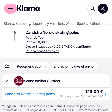
Comprar con Klarna
Para empresas
Klarna
/
Shopping
/
Deportes y Aire libre
/
Winter Sports
/
Patinaje sobre
Zandstra Nordic skating poles
Patín de Tour
Precio
129,00 €
Desde 3 pagos de 43,00 € TAE 0% con
Prueba pagos flexibles*
Recomendado
El precio incluye el envío
Scandinavian Outdoor
129,00 €
Zandstra Nordic skating poles
O 3 pagos de 43,00 € TAE 0%
¹
¹
*Paga en 3 plazos sin intereses con Klarna. Ejemplo de pago para una
compra de 120€: 3 pagos de 40€, TIN 0 % TAE 0 %. Plazo: 2 meses. Importe