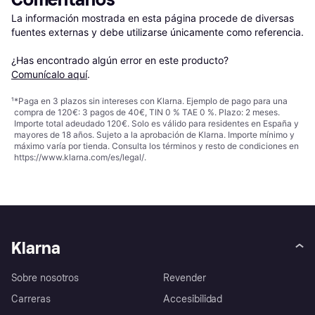
La información mostrada en esta página procede de diversas 
fuentes externas y debe utilizarse únicamente como referencia.

¿Has encontrado algún error en este producto? 
Comunícalo aquí
.
¹
*Paga en 3 plazos sin intereses con Klarna. Ejemplo de pago para una
compra de 120€: 3 pagos de 40€, TIN 0 % TAE 0 %. Plazo: 2 meses.
Importe total adeudado 120€. Solo es válido para residentes en España y
mayores de 18 años. Sujeto a la aprobación de Klarna. Importe mínimo y
máximo varía por tienda. Consulta los términos y resto de condiciones en
https://www.klarna.com/es/legal/
.
Klarna
Sobre nosotros
Revender
Carreras
Accesibilidad