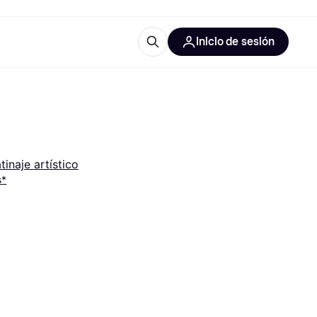
Inicio de sesión
Más información
les de oficina
Qué es Klarna?
tinaje artístico
s*
las categorías