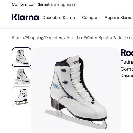
Comprar con Klarna
Para empresas
Descubre Klarna
Compra
App de Klarna
Klarna
/
Shopping
/
Deportes y Aire libre
/
Winter Sports
/
Patinaje s
Formas de pag
Tiendas
Formas de pago
MediaMarkt
Ro
Paga ahora
Shein
Paga en 3 plazos
Zalando Priv
Patin
Paga en 30 días
Zara
Financiación
JD Sports
Comp
Klarna en Apple 
Desde
Directorio de tie