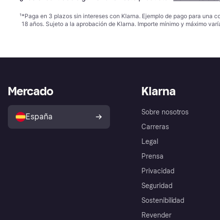
¹
*Paga en 3 plazos sin intereses con Klarna. Ejemplo de pago para una c
18 años. Sujeto a la aprobación de Klarna. Importe mínimo y máximo varí
Mercado
Klarna
Sobre nosotros
España
Carreras
Legal
Prensa
Privacidad
Seguridad
Sostenibilidad
Revender