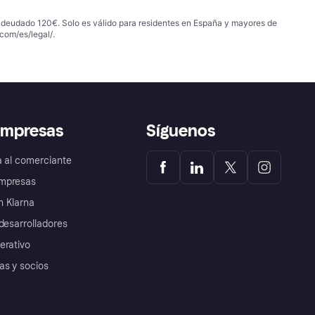
 adeudado 120€. Solo es válido para residentes en España y mayores de
com/es/legal/
.
empresas
Síguenos
a al comerciante
mpresas
 Klarna
desarrolladores
erativo
as y socios