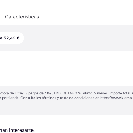
o
Características
de
52,49 €
ompra de 120€: 3 pagos de 40€, TIN 0 % TAE 0 %. Plazo: 2 meses. Importe total
a por tienda. Consulta los términos y resto de condiciones en
https://www.klarna.
an interesarte.