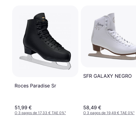
SFR GALAXY NEGRO
Roces Paradise Sr
51,99 €
58,49 €
O 3 pagos de 17,33 € TAE 0%
¹
O 3 pagos de 19,49 € TAE 0%
¹