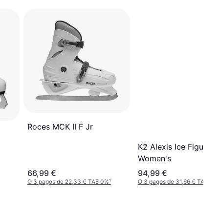
Roces MCK II F Jr
K2 Alexis Ice Figure B
Women's
66,99 €
94,99 €
O 3 pagos de 22,33 € TAE 0%
¹
O 3 pagos de 31,66 € TAE 0%