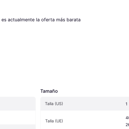
a es actualmente la oferta más barata 
Tamaño
Talla (US)
1
4
Talla (UE)
2