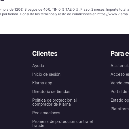
ompra de 120€: 3 pagos de 40€, TIN 0 % TAE 0 %. Plazo: 2 meses. Importe total
a por tienda. Consulta los términos y resto de condiciones en
https://www.klarna.
Clientes
Para 
Ayuda
Asistenci
Inicio de sesión
Acceso e
Klarna app
Vende con
Directorio de tiendas
Portal de 
Política de protección al
Estado op
comprador de Klarna
Plataform
Reclamaciones
Promesa de protección contra el
fraude