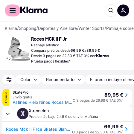
Comprar con Klarna
Para empresas
Klarna
/
Shopping
/
Deportes y Aire libre
/
Winter Sports
/
Patinaje sobre
Roces MCK II F Jr
Patinaje artístico
Compara precios desde
66,99 €
a
89,95 €
Desde 3 pagos de 22,33 € TAE 0% con
+
5
Prueba pagos flexibles*
Color
Recomendado
El precio incluye el en
SkatePro
Anuncio
89,95 €
Envío gratis
O 3 pagos de 29,98 € TAE 0%
¹
Patines Hielo Niños Roces MCK II (Negro/Blanco - 30-35)
XtremeInn
X
·
Precio más bajo
2,49 € de envío
,
Mañana
66,99 €
Roces Mck Ii F Ice Skates Blanco EU 36-40 Niños
O 3 pagos de 22,33 € TAE 0%
¹