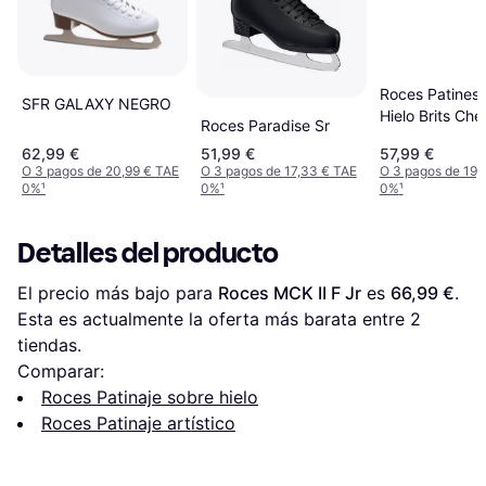
Roces Patines
SFR GALAXY NEGRO
Hielo Brits Che
Roces Paradise Sr
Black Whitesil
62,99 €
51,99 €
57,99 €
O 3 pagos de 20,99 € TAE
O 3 pagos de 17,33 € TAE
O 3 pagos de 19,
0%
¹
0%
¹
0%
¹
Detalles del producto
El precio más bajo para 
Roces MCK II F Jr
 es 
66,99 €
. 
Esta es actualmente la oferta más barata entre 
2
tiendas.
Comparar:
Roces Patinaje sobre hielo
Roces Patinaje artístico