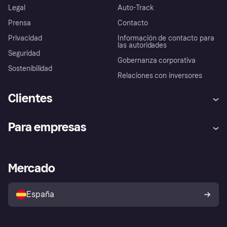
Legal
Auto-Track
Prensa
Contacto
Privacidad
Información de contacto para
las autoridades
Seguridad
Gobernanza corporativa
Sostenibilidad
Relaciones con inversores
Clientes
Ayuda
Promesa de protección contra
Para empresas
el fraude
Inicio de sesión
Nuestra promesa
Asistencia al comerciante
Portal de desarrolladores
Klarna app
Bienestar financiero
Acceso empresas
Estado operativo
Mercado
Directorio de tiendas
Configuración de privacidad
Vende con Klarna
Plataformas y socios
Política de protección al
comprador de Klarna
Tu derecho de desistimiento
España
Reclamaciones