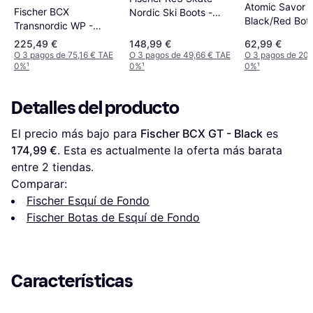
Atomic Savor 
Fischer BCX
Nordic Ski Boots -
Black/Red Bot
Transnordic WP -
Negro
esquí de fondo
Black
225,49 €
148,99 €
62,99 €
O 3 pagos de 75,16 € TAE
O 3 pagos de 49,66 € TAE
O 3 pagos de 20,
0%
¹
0%
¹
0%
¹
Detalles del producto
El precio más bajo para 
Fischer BCX GT - Black
 es 
174,99 €
. Esta es actualmente la oferta más barata 
entre 
2
 tiendas.
Comparar:
Fischer Esquí de Fondo
Fischer Botas de Esquí de Fondo
Características