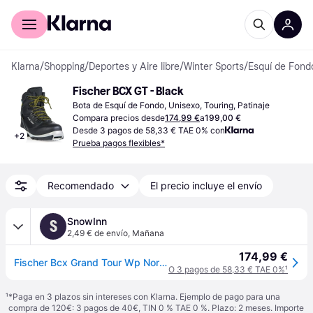
Comprar con Klarna
Para empresas
Klarna
/
Shopping
/
Deportes y Aire libre
/
Winter Sports
/
Esquí de Fond
Fischer BCX GT - Black
Bota de Esquí de Fondo, Unisexo, Touring, Patinaje
Compara precios desde
174,99 €
a
199,00 €
Desde 3 pagos de 58,33 € TAE 0% con
+
2
Prueba pagos flexibles*
Recomendado
El precio incluye el envío
SnowInn
S
2,49 € de envío
,
Mañana
174,99 €
Fischer Bcx Grand Tour Wp Nordic Backcountry Boots Negro 25.0 Hombre
O 3 pagos de 58,33 € TAE 0%
¹
¹
*Paga en 3 plazos sin intereses con Klarna. Ejemplo de pago para una
compra de 120€: 3 pagos de 40€, TIN 0 % TAE 0 %. Plazo: 2 meses. Importe