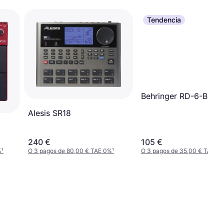
Tendencia
Behringer RD-6-BU Bl
Alesis SR18
240 €
105 €
%
¹
O 3 pagos de 80,00 € TAE 0%
¹
O 3 pagos de 35,00 € TAE 0