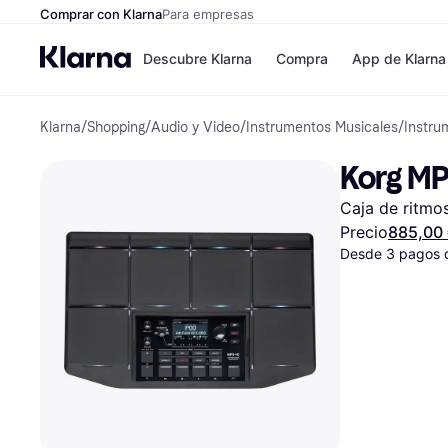
Comprar con Klarna
Para empresas
Descubre Klarna
Compra
App de Klarna
Klarna
/
Shopping
/
Audio y Video
/
Instrumentos Musicales
/
Instru
Tiendas
Formas de pag
Formas de pago
MediaMarkt
Korg MP
Paga ahora
Shein
Paga en 3 plazos
Zalando Prive
Caja de ritmo
Paga en 30 días
Zara
Financiación
JD Sports
Precio
885,00
Klarna en Apple 
Desde 3 pagos 
Directorio de tien