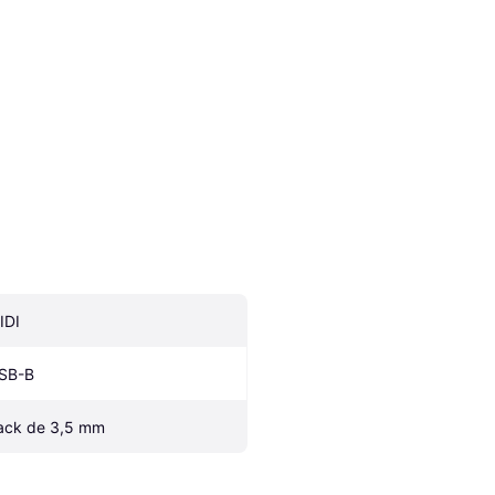
IDI
SB-B
ack de 3,5 mm