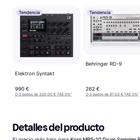
Tendencia
Tendencia
Behringer RD-9
Elektron Syntakt
990 €
262 €
O 3 pagos de 330,00 € TAE 0%
¹
O 3 pagos de 87,33 € TAE 0%
¹
Detalles del producto
El precio más bajo para 
Korg MPS-10 Drum Sampler 