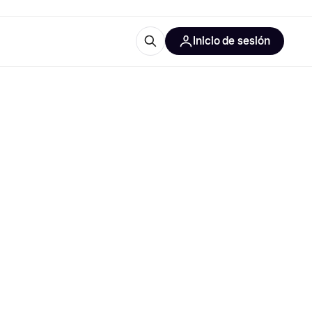
Inicio de sesión
Más información
iales de oficina
Qué es Klarna?
 las categorías