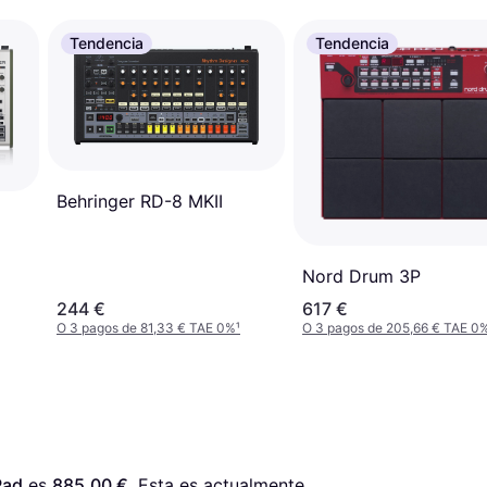
Tendencia
Tendencia
Behringer RD-8 MKII
Nord Drum 3P
244 €
617 €
O 3 pagos de 81,33 € TAE 0%
¹
O 3 pagos de 205,66 € TAE 0
Pad
 es 
885,00 €
. Esta es actualmente 