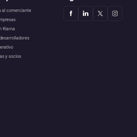
a al comerciante
mpresas
 Klarna
desarrolladores
erativo
as y socios