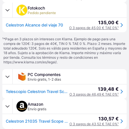
Fotokoch
Pedido pendiente
135,00 €
Celestron Alcance del viaje 70
O 3 pagos de 45,00 € TAE 0%
¹
¹
*Paga en 3 plazos sin intereses con Klarna. Ejemplo de pago para una
compra de 120€: 3 pagos de 40€, TIN 0 % TAE 0 %. Plazo: 2 meses. Importe
total adeudado 120€. Solo es válido para residentes en España y mayores de
18 años. Sujeto a la aprobación de Klarna. Importe mínimo y máximo varía
por tienda. Consulta los términos y resto de condiciones en
https://www.klarna.com/es/legal/
.
PC Componentes
Envío gratis
,
1-2 días
139,48 €
Telescopio Celestron Travel Scope 70 Refractor 70mm 165x
O 3 pagos de 46,49 € TAE 0%
¹
Amazon
Envío gratis
130,57 €
Celestron 21035 Travel Scope 70 Portable Refractor Telescope Kit with Backpack, Black
O 3 pagos de 43,52 € TAE 0%
¹