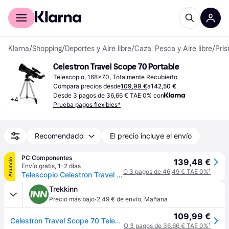
Comprar con Klarna
Para empresas
Klarna
/
Shopping
/
Deportes y Aire libre
/
Caza, Pesca y Aire libre
/
Pris
Celestron Travel Scope 70 Portable
Telescopio, 168x70, Totalmente Recubierto
Compara precios desde
109,99 €
a
142,50 €
Desde 3 pagos de 36,66 € TAE 0% con
+
4
Prueba pagos flexibles*
Recomendado
El precio incluye el envío
PC Componentes
Anuncio
139,48 €
Envío gratis
,
1-2 días
O 3 pagos de 46,49 € TAE 0%
¹
Telescopio Celestron Travel Scope 70 Refractor 70mm 165x
Trekkinn
·
Precio más bajo
2,49 € de envío
,
Mañana
109,99 €
Celestron Travel Scope 70 Telescope Plateado
O 3 pagos de 36,66 € TAE 0%
¹