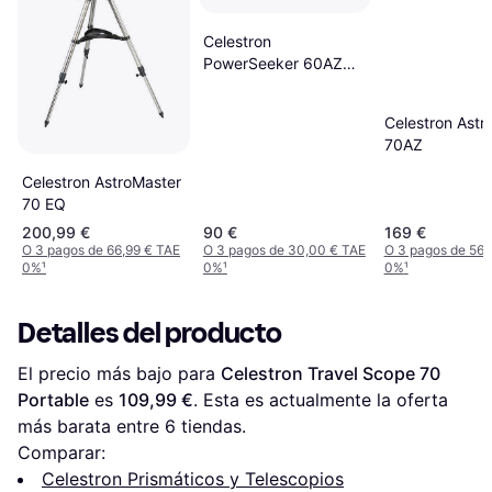
Celestron
PowerSeeker 60AZ
Telescope
Celestron Astr
70AZ
Celestron AstroMaster
70 EQ
200,99 €
90 €
169 €
O 3 pagos de 66,99 € TAE
O 3 pagos de 30,00 € TAE
O 3 pagos de 56,
0%
¹
0%
¹
0%
¹
Detalles del producto
El precio más bajo para 
Celestron Travel Scope 70 
Portable
 es 
109,99 €
. Esta es actualmente la oferta 
más barata entre 
6
 tiendas.
Comparar:
Celestron Prismáticos y Telescopios