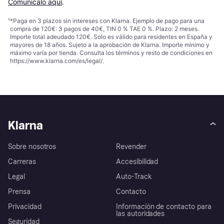
Comunícalo aquí
.
¹
*Paga en 3 plazos sin intereses con Klarna. Ejemplo de pago para una
compra de 120€: 3 pagos de 40€, TIN 0 % TAE 0 %. Plazo: 2 meses.
Importe total adeudado 120€. Solo es válido para residentes en España y
mayores de 18 años. Sujeto a la aprobación de Klarna. Importe mínimo y
máximo varía por tienda. Consulta los términos y resto de condiciones en
https://www.klarna.com/es/legal/
.
Klarna
Sobre nosotros
Revender
Carreras
Accesibilidad
Legal
Auto-Track
Prensa
Contacto
Privacidad
Información de contacto para
las autoridades
Seguridad