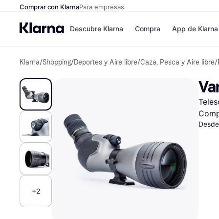
Comprar con Klarna
Para empresas
Descubre Klarna
Compra
App de Klarna
Klarna
/
Shopping
/
Deportes y Aire libre
/
Caza, Pesca y Aire libre
/
Tiendas
Formas de pag
Formas de pago
MediaMarkt
Va
Paga ahora
Shein
Paga en 3 plazos
Zalando Prive
Teles
Paga en 30 días
Zara
Financiación
JD Sports
Comp
Klarna en Apple 
Desde
Directorio de tien
+2