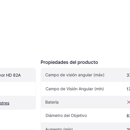
Propiedades del producto
Campo de visión angular (máx)
vor HD 82A
3
Campo de Visión Angular (mín)
1
Batería
stres
Diámetro del Objetivo
8
Aumento (mín)
2