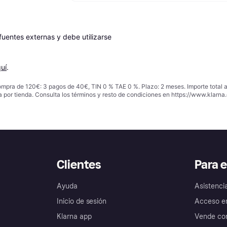
entes externas y debe utilizarse 
uí
.
ompra de 120€: 3 pagos de 40€, TIN 0 % TAE 0 %. Plazo: 2 meses. Importe total
a por tienda. Consulta los términos y resto de condiciones en
https://www.klarna.
Clientes
Para 
Ayuda
Asistenci
Inicio de sesión
Acceso e
Klarna app
Vende con