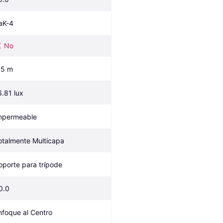
aK-4
No
.5 m
6.81 lux
mpermeable
otalmente Multicapa
oporte para trípode
0.0
nfoque al Centro