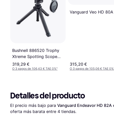
Vanguard Veo HD 80A
Bushnell 886520 Trophy
Xtreme Spotting Scope
20-60X65-Xtreme Green
319,29 €
315,20 €
O 3 pagos de 106,43 € TAE 0%
¹
O 3 pagos de 105,06 € TAE 0%
Detalles del producto
El precio más bajo para 
Vanguard Endeavor HD 82A
 
oferta más barata entre 
4
 tiendas.