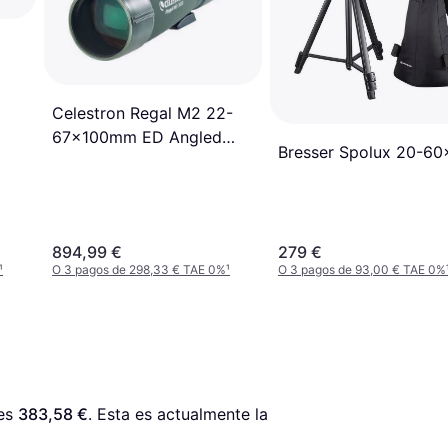
Celestron Regal M2 22-
67x100mm ED Angled
Bresser Spolux 20-6
Zoom
894,99 €
279 €
¹
O 3 pagos de 298,33 € TAE 0%
¹
O 3 pagos de 93,00 € TAE 0%
es 
383,58 €
. Esta es actualmente la 