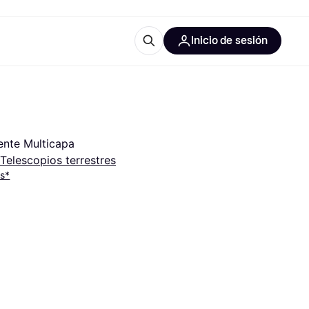
Inicio de sesión
Más información
iales de oficina
Qué es Klarna?
ente Multicapa
Telescopios terrestres
es*
 las categorías