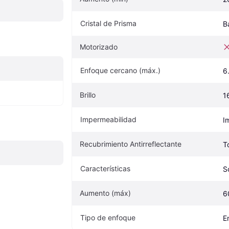
Cristal de Prisma
B
Motorizado
Enfoque cercano (máx.)
6
Brillo
1
Impermeabilidad
I
Recubrimiento Antirreflectante
T
Características
S
Aumento (máx)
6
Tipo de enfoque
E