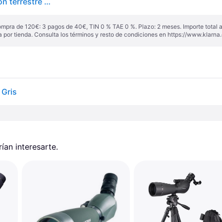
Vanguard Endeavor HD 82A - Telescopio observación terrestre HD 82x
ompra de 120€: 3 pagos de 40€, TIN 0 % TAE 0 %. Plazo: 2 meses. Importe total
a por tienda. Consulta los términos y resto de condiciones en
https://www.klarna.
 Gris
an interesarte.