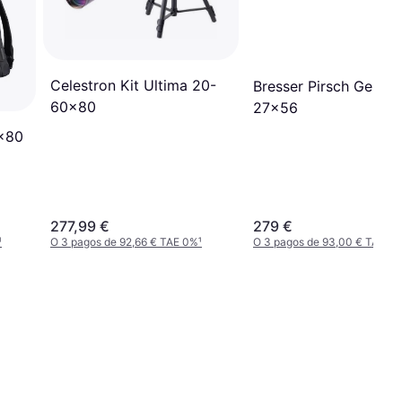
Celestron Kit Ultima 20-
Bresser Pirsch Gen II 
60x80
27x56
0x80
277,99 €
279 €
¹
O 3 pagos de 92,66 € TAE 0%
¹
O 3 pagos de 93,00 € TAE 0