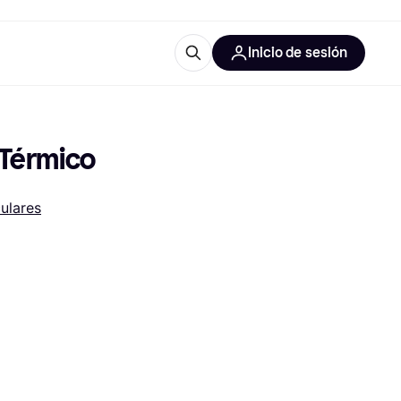
Inicio de sesión
Más información
les de oficina
Qué es Klarna?
Térmico
ulares
las categorías