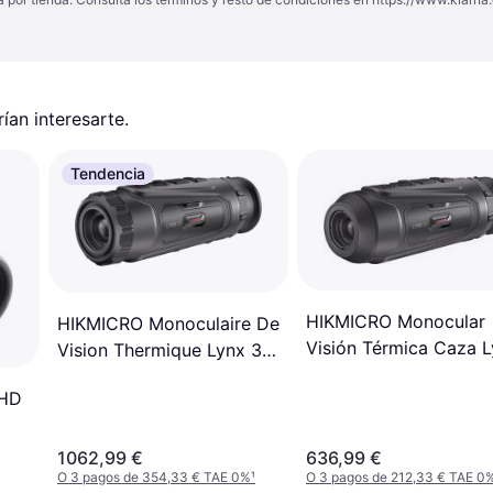
an interesarte.
Tendencia
HIKMICRO Monocular
HIKMICRO Monoculaire De
Visión Térmica Caza 
Vision Thermique Lynx 3.0
LE15 3.0
Lh19
 HD
1062,99 €
636,99 €
O 3 pagos de 354,33 € TAE 0%
¹
O 3 pagos de 212,33 € TAE 0