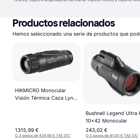
Productos relacionados
Hemos seleccionado una serie de productos que podrí
HIKMICRO Monocular
Visión Térmica Caza Lynx
LH35 3.0
Bushnell Legend Ultra
10x42 Monocular
1315,99 €
243,02 €
O 3 pagos de 438,66 € TAE 0%
¹
O 3 pagos de 81,00 € TAE 0%
¹