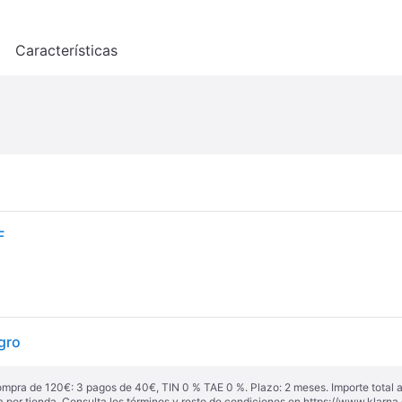
o
Características
F
gro
ompra de 120€: 3 pagos de 40€, TIN 0 % TAE 0 %. Plazo: 2 meses. Importe total
a por tienda. Consulta los términos y resto de condiciones en
https://www.klarna.