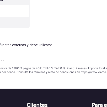
entes externas y debe utilizarse 
uí
.
ompra de 120€: 3 pagos de 40€, TIN 0 % TAE 0 %. Plazo: 2 meses. Importe total
a por tienda. Consulta los términos y resto de condiciones en
https://www.klarna.
Clientes
Para 