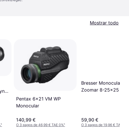
Mostrar todo
Bresser Monocular Z
Zoomar 8-25x25
Lynx
Pentax 6x21 VM WP
Monocular
140,99 €
59,90 €
%
¹
O 3 pagos de 46,99 € TAE 0%
¹
O 3 pagos de 19,96 € TAE 0%