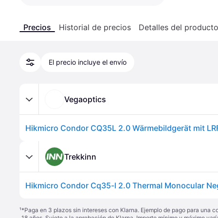
Precios
Historial de precios
Detalles del product
El precio incluye el envío
Vegaoptics
Hikmicro Condor CQ35L 2.0 Wärmebildgerät mit LR
Trekkinn
Hikmicro Condor Cq35-l 2.0 Thermal Monocular Ne
¹
*Paga en 3 plazos sin intereses con Klarna. Ejemplo de pago para una c
18 años. Sujeto a la aprobación de Klarna. Importe mínimo y máximo varí