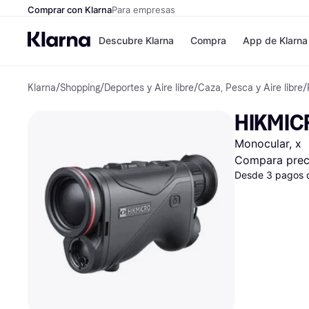
Comprar con Klarna
Para empresas
Descubre Klarna
Compra
App de Klarna
Klarna
/
Shopping
/
Deportes y Aire libre
/
Caza, Pesca y Aire libre
/
Formas de pag
Tiendas
Formas de pago
MediaMarkt
HIKMICR
Paga ahora
Shein
Paga en 3 plazos
Zalando Priv
Monocular, x
Paga en 30 días
Zara
Financiación
JD Sports
Compara prec
Klarna en Apple 
Desde 3 pagos 
Directorio de tie