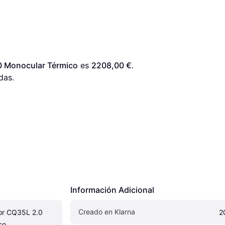
 Monocular Térmico
 es 
2208,00 €
. 
das.
Información Adicional
Creado en Klarna
r CQ35L 2.0 
2
co