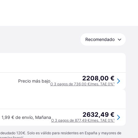
Recomendado
2208,00 €
Precio más bajo
O 3 pagos de 736,00 €/mes. TAE 0%
¹
2632,49 €
1,99 € de envío
,
Mañana
O 3 pagos de 877,49 €/mes. TAE 0%
¹
 adeudado 120€. Solo es válido para residentes en España y mayores de
com/es/legal/
.