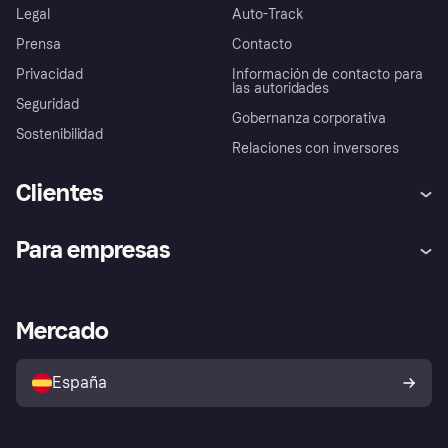
Legal
Auto-Track
Prensa
Contacto
Privacidad
Información de contacto para
las autoridades
Seguridad
Gobernanza corporativa
Sostenibilidad
Relaciones con inversores
Clientes
Ayuda
Promesa de protección contra
Para empresas
el fraude
Inicio de sesión
Nuestra promesa
Asistencia al comerciante
Portal de desarrolladores
Klarna app
Bienestar financiero
Acceso empresas
Estado operativo
Mercado
Directorio de tiendas
Configuración de privacidad
Vende con Klarna
Plataformas y socios
Política de protección al
comprador de Klarna
Tu derecho de desistimiento
España
Reclamaciones