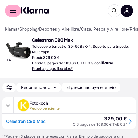
Comprar con Klarna
Para empresas
Klarna
/
Shopping
/
Deportes y Aire libre
/
Caza, Pesca y Aire libre
/
Pris
Celestron C90 Mak
Telescopio terrestre, 39x90BaK-4, Soporte para trípode, 
Multicapa
Precio
329,00 €
+
4
Desde 3 pagos de 109,66 € TAE 0% con
Prueba pagos flexibles*
Recomendado
El precio incluye el envío
Fotokoch
Pedido pendiente
329,00 €
Celestron C90 Mac
O 3 pagos de 109,66 € TAE 0%
¹
¹
*Paga en 3 plazos sin intereses con Klarna. Ejemplo de pago para una