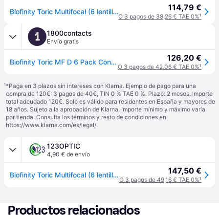
114,79 €
Biofinity Toric Multifocal (6 lentillas)
O 3 pagos de 38,26 € TAE 0%
¹
1800contacts
1
Envío gratis
126,20 €
Biofinity Toric MF D 6 Pack Contact Lenses
O 3 pagos de 42,06 € TAE 0%
¹
¹
*Paga en 3 plazos sin intereses con Klarna. Ejemplo de pago para una
compra de 120€: 3 pagos de 40€, TIN 0 % TAE 0 %. Plazo: 2 meses. Importe
total adeudado 120€. Solo es válido para residentes en España y mayores de
18 años. Sujeto a la aprobación de Klarna. Importe mínimo y máximo varía
por tienda. Consulta los términos y resto de condiciones en
https://www.klarna.com/es/legal/
.
123OPTIC
4,90 € de envío
147,50 €
Biofinity Toric Multifocal (6 lentillas)
O 3 pagos de 49,16 € TAE 0%
¹
Productos relacionados