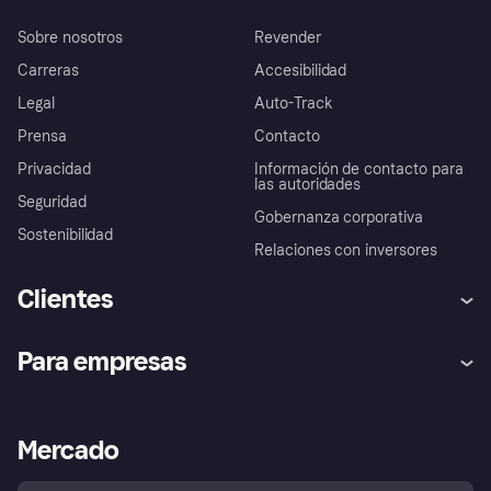
Sobre nosotros
Revender
Carreras
Accesibilidad
Legal
Auto-Track
Prensa
Contacto
Privacidad
Información de contacto para
las autoridades
Seguridad
Gobernanza corporativa
Sostenibilidad
Relaciones con inversores
Clientes
Ayuda
Promesa de protección contra
Para empresas
el fraude
Inicio de sesión
Nuestra promesa
Asistencia al comerciante
Portal de desarrolladores
Klarna app
Bienestar financiero
Acceso empresas
Estado operativo
Mercado
Directorio de tiendas
Configuración de privacidad
Vende con Klarna
Plataformas y socios
Política de protección al