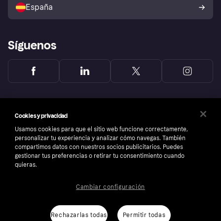
comprador de Klarna
Tu derecho de desistimiento
España
Reclamaciones
Síguenos
Cookies y privacidad
Usamos cookies para que el sitio web funcione correctamente,
personalizar tu experiencia y analizar cómo navegas. También
compartimos datos con nuestros socios publicitarios. Puedes
gestionar tus preferencias o retirar tu consentimiento cuando
quieras.
Cambiar configuración
Copyright © 2005-2026 Klarna Bank AB (publ). Sede central: Stockholm, Sweden. Todos
los derechos reservados. Klarna Bank AB (publ). Sveavägen 46, 111 34 Stockholm.
Número de empresa: 556737-0431
Rechazarlas todas
Permitir todas