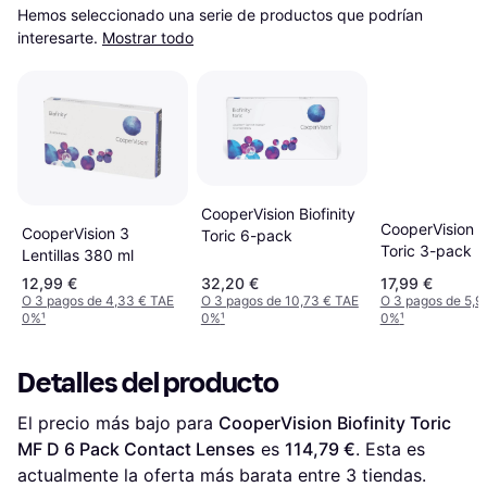
Hemos seleccionado una serie de productos que podrían 
interesarte.
Mostrar todo
CooperVision Biofinity
CooperVision Bi
CooperVision 3
Toric 6-pack
Toric 3-pack
Lentillas 380 ml
12,99 €
32,20 €
17,99 €
O 3 pagos de 4,33 € TAE
O 3 pagos de 10,73 € TAE
O 3 pagos de 5,9
0%
¹
0%
¹
0%
¹
Detalles del producto
El precio más bajo para 
CooperVision Biofinity Toric 
MF D 6 Pack Contact Lenses
 es 
114,79 €
. Esta es 
actualmente la oferta más barata entre 
3
 tiendas.