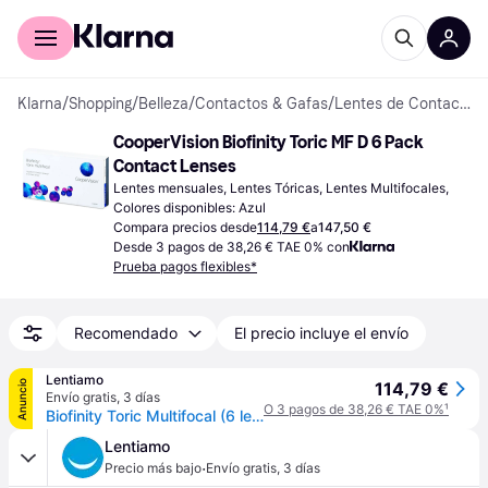
Comprar con Klarna
Para empresas
Klarna
/
Shopping
/
Belleza
/
Contactos & Gafas
/
Lentes de Contacto
CooperVision Biofinity Toric MF D 6 Pack 
Contact Lenses
Lentes mensuales, Lentes Tóricas, Lentes Multifocales, 
Colores disponibles: Azul
Compara precios desde
114,79 €
a
147,50 €
Desde 3 pagos de 38,26 € TAE 0% con
Prueba pagos flexibles*
Recomendado
El precio incluye el envío
Lentiamo
Anuncio
114,79 €
Envío gratis
,
3 días
O 3 pagos de 38,26 € TAE 0%
¹
Biofinity Toric Multifocal (6 lentillas)
Lentiamo
·
Precio más bajo
Envío gratis
,
3 días