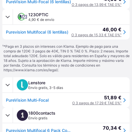
PureVision Multi-Focal (6 lentillas)
O 3 pagos de 13,99 € TAE 0%
¹
123OPTIC
4,90 € de envío
46,00 €
Purevision Multifocal (6 lentillas)
O 3 pagos de 15,33 € TAE 0%
¹
¹
*Paga en 3 plazos sin intereses con Klarna. Ejemplo de pago para una
compra de 120€: 3 pagos de 40€, TIN 0 % TAE 0 %. Plazo: 2 meses. Importe
total adeudado 120€. Solo es válido para residentes en España y mayores de
18 años. Sujeto a la aprobación de Klarna. Importe mínimo y máximo varía
por tienda. Consulta los términos y resto de condiciones en
https://www.klarna.com/es/legal/
.
Lenstore
Envío gratis
,
3-5 días
51,89 €
PureVision Multi-Focal
O 3 pagos de 17,29 € TAE 0%
¹
1800contacts
1
Envío gratis
70,34 €
Purevision Multifocal 6 Pack Contact Lenses