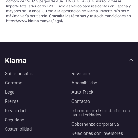
compra de 120€: 3 pagos de 40€, TIN 0 % TAE 0 %. Plazo: 2 meses.
Importe total adeudado 120€. Solo es válido para residentes en España y
mayores de 18 años. Sujeto a la aprobación de Klarna. Importe mínimo y
máximo varía por tienda. Consulta los términos y resto de condiciones en
https://www.klarna.com/es/legal/
.
Klarna
Sobre nosotros
Revender
Carreras
Accesibilidad
Legal
Auto-Track
Prensa
Contacto
Privacidad
Información de contacto para
las autoridades
Seguridad
Gobernanza corporativa
Sostenibilidad
Relaciones con inversores