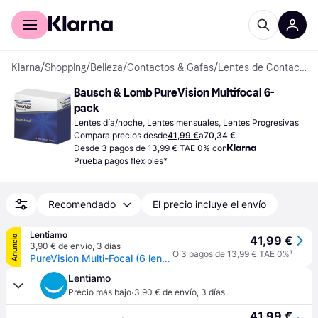
Comprar con Klarna
Para empresas
Klarna
/
Shopping
/
Belleza
/
Contactos & Gafas
/
Lentes de Contacto
Bausch & Lomb PureVision Multifocal 6-
pack
Lentes día/noche, Lentes mensuales, Lentes Progresivas
Compara precios desde
41,99 €
a
70,34 €
Desde 3 pagos de 13,99 € TAE 0% con
Prueba pagos flexibles*
Recomendado
El precio incluye el envío
Lentiamo
Anuncio
41,99 €
3,90 € de envío
,
3 días
O 3 pagos de 13,99 € TAE 0%
¹
PureVision Multi-Focal (6 lentillas)
Lentiamo
·
Precio más bajo
3,90 € de envío
,
3 días
41,99 €