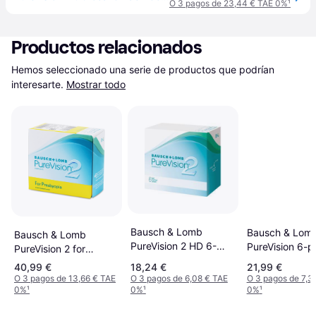
O 3 pagos de 23,44 € TAE 0%
¹
Productos relacionados
Hemos seleccionado una serie de productos que podrían 
interesarte.
Mostrar todo
Bausch & Lomb
Bausch & Lom
Bausch & Lomb
PureVision 2 HD 6-
PureVision 6-p
PureVision 2 for
pack
Presbyopia 6-pack
40,99 €
18,24 €
21,99 €
O 3 pagos de 13,66 € TAE
O 3 pagos de 6,08 € TAE
O 3 pagos de 7,3
0%
¹
0%
¹
0%
¹