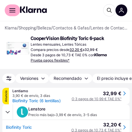
Comprar con Klarna
Para empresas
Klarna
/
Shopping
/
Belleza
/
Contactos & Gafas
/
Lentes de Contacto
CooperVision Biofinity Toric 6-pack
Lentes mensuales, Lentes Tóricas
Compara precios desde
32,20 €
a
32,99 €
Desde 3 pagos de 10,73 € TAE 0% con
Prueba pagos flexibles*
Versiones
Recomendado
El precio incluye e
Lentiamo
Anuncio
32,99 €
3,90 € de envío
,
3 días
O 3 pagos de 10,99 € TAE 0%
¹
Biofinity Toric (6 lentillas)
Lenstore
·
Precio más bajo
3,99 € de envío
,
3-5 días
32,20 €
Biofinity Toric
O 3 pagos de 10,73 € TAE 0%
¹