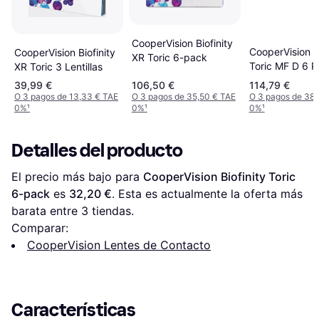
CooperVision Biofinity
CooperVision Bi
CooperVision Biofinity
XR Toric 6-pack
Toric MF D 6 
XR Toric 3 Lentillas
Contact Lense
39,99 €
106,50 €
114,79 €
O 3 pagos de 13,33 € TAE
O 3 pagos de 35,50 € TAE
O 3 pagos de 38,
0%
¹
0%
¹
0%
¹
Detalles del producto
El precio más bajo para 
CooperVision Biofinity Toric 
6-pack
 es 
32,20 €
. Esta es actualmente la oferta más 
barata entre 
3
 tiendas.
Comparar:
CooperVision Lentes de Contacto
Características