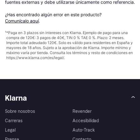
fuentes externas y debe utilizarse únicamente como referencia.

¿Has encontrado algún error en este producto? 
Comunícalo aquí
.
¹
*Paga en 3 plazos sin intereses con Klarna. Ejemplo de pago para una
compra de 120€: 3 pagos de 40€, TIN 0 % TAE 0 %. Plazo: 2 meses.
Importe total adeudado 120€. Solo es válido para residentes en España y
mayores de 18 años. Sujeto a la aprobación de Klarna. Importe mínimo y
máximo varía por tienda. Consulta los términos y resto de condiciones en
https://www.klarna.com/es/legal/
.
Klarna
Sobre nosotros
Revender
Carreras
Accesibilidad
Legal
Auto-Track
Prensa
Contacto