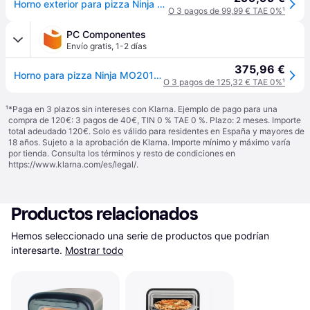
Horno exterior para pizza Ninja Artisan, 4 funciones en Gris | MO201EU | de SharkNinja
O 3 pagos de 99,99 € TAE 0%
¹
PC Componentes
Envío gratis
,
1-2 días
375,96 €
Horno para pizza Ninja MO201EU piedra 30 cm acero inoxidable freidora aire exterior
O 3 pagos de 125,32 € TAE 0%
¹
¹
*Paga en 3 plazos sin intereses con Klarna. Ejemplo de pago para una
compra de 120€: 3 pagos de 40€, TIN 0 % TAE 0 %. Plazo: 2 meses. Importe
total adeudado 120€. Solo es válido para residentes en España y mayores de
18 años. Sujeto a la aprobación de Klarna. Importe mínimo y máximo varía
por tienda. Consulta los términos y resto de condiciones en
https://www.klarna.com/es/legal/
.
Productos relacionados
Hemos seleccionado una serie de productos que podrían 
interesarte.
Mostrar todo