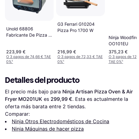
G3 Ferrari G10204
Unold 68806
Pizza Pro 1700 W
Fabricante De Pizza Y
Ninja Woodfire
Hornos 1700 W
OO101EU
223,99 €
216,99 €
375,23 €
O 3 pagos de 74,66 € TAE
O 3 pagos de 72,33 € TAE
O 3 pagos de 125
0%
¹
0%
¹
TAE 0%
¹
Detalles del producto
El precio más bajo para 
Ninja Artisan Pizza Oven & Air 
Fryer MO201UK
 es 
299,99 €
. Esta es actualmente la 
oferta más barata entre 
2
 tiendas.
Comparar:
Ninja Otros Electrodomésticos de Cocina
Ninja Máquinas de hacer pizza