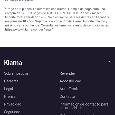
¹
*Paga en 3 plazos sin intereses con Klarna. Ejemplo de pago para una
compra de 120€: 3 pagos de 40€, TIN 0 % TAE 0 %. Plazo: 2 meses.
Importe total adeudado 120€. Solo es válido para residentes en España y
mayores de 18 años. Sujeto a la aprobación de Klarna. Importe mínimo y
máximo varía por tienda. Consulta los términos y resto de condiciones en
https://www.klarna.com/es/legal/
.
Klarna
Sobre nosotros
Revender
Carreras
Accesibilidad
Legal
Auto-Track
Prensa
Contacto
Privacidad
Información de contacto para
las autoridades
Seguridad