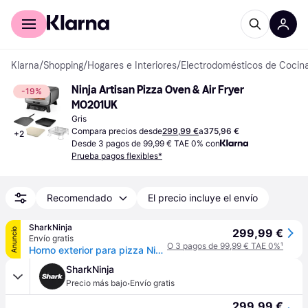
Comprar con Klarna
Para empresas
Klarna
/
Shopping
/
Hogares e Interiores
/
Electrodomésticos de Cocin
Ninja Artisan Pizza Oven & Air Fryer 
-19%
MO201UK
Gris
Compara precios desde
299,99 €
a
375,96 €
+
2
Desde 3 pagos de 99,99 € TAE 0% con
Prueba pagos flexibles*
Recomendado
El precio incluye el envío
SharkNinja
Anuncio
299,99 €
Envío gratis
O 3 pagos de 99,99 € TAE 0%
¹
Horno exterior para pizza Ninja Artisan, 4 funciones en Gris | MO201EU | de SharkNinja
SharkNinja
·
Precio más bajo
Envío gratis
299,99 €