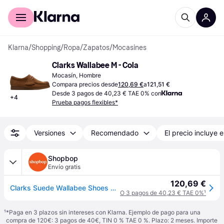
Comprar con Klarna
Para empresas
Klarna
/
Shopping
/
Ropa
/
Zapatos
/
Mocasines
Clarks Wallabee M - Cola
Mocasín, Hombre
Compara precios desde
120,69 €
a
121,51 €
Desde 3 pagos de 40,23 € TAE 0% con
+
4
Prueba pagos flexibles*
Versiones
Recomendado
El precio incluye e
Shopbop
Envío gratis
120,69 €
Clarks Suede Wallabee Shoes Cola Suede 11
O 3 pagos de 40,23 € TAE 0%
¹
¹
*Paga en 3 plazos sin intereses con Klarna. Ejemplo de pago para una
compra de 120€: 3 pagos de 40€, TIN 0 % TAE 0 %. Plazo: 2 meses. Importe