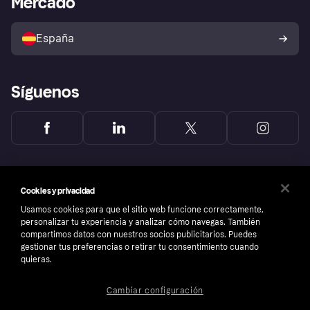
Mercado
Configuración de privacidad
Vende con Klarna
Plataformas y socios
Política de protección al
comprador de Klarna
Tu derecho de desistimiento
España
Reclamaciones
Síguenos
Cookies y privacidad
Usamos cookies para que el sitio web funcione correctamente,
personalizar tu experiencia y analizar cómo navegas. También
compartimos datos con nuestros socios publicitarios. Puedes
gestionar tus preferencias o retirar tu consentimiento cuando
quieras.
Cambiar configuración
Copyright © 2005-2026 Klarna Bank AB (publ). Sede central: Stockholm, Sweden. Todos