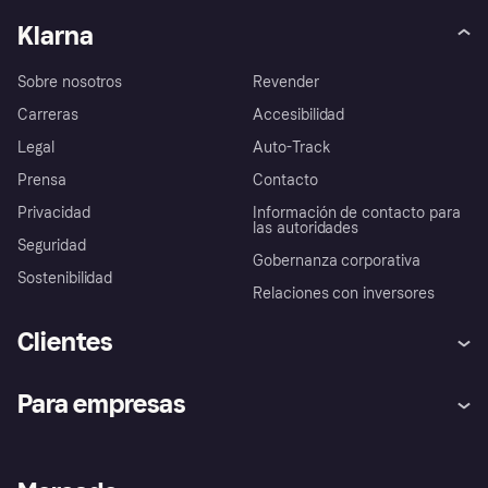
Klarna
Sobre nosotros
Revender
Carreras
Accesibilidad
Legal
Auto-Track
Prensa
Contacto
Privacidad
Información de contacto para
las autoridades
Seguridad
Gobernanza corporativa
Sostenibilidad
Relaciones con inversores
Clientes
Ayuda
Promesa de protección contra
Para empresas
el fraude
Inicio de sesión
Nuestra promesa
Asistencia al comerciante
Portal de desarrolladores
Klarna app
Bienestar financiero
Acceso empresas
Estado operativo
Directorio de tiendas