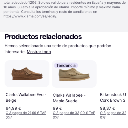
total adeudado 120€. Solo es válido para residentes en España y mayores de
18 años. Sujeto a la aprobación de Klarna. Importe mínimo y máximo varía
por tienda. Consulta los términos y resto de condiciones en
https://www.klarna.com/es/legal/
.
Productos relacionados
Hemos seleccionado una serie de productos que podrían 
interesarte.
Mostrar todo
Tendencia
Birkenstock Ut
Clarks Wallabee Evo -
Clarks Wallabee -
Cork Brown Su
Beige
Maple Suede
Men's
64,99 €
99 €
98,37 €
O 3 pagos de 21,66 € TAE
O 3 pagos de 33,00 € TAE
O 3 pagos de 32,
0%
¹
0%
¹
0%
¹