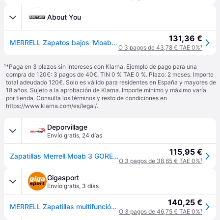
About You
131,36 €
MERRELL Zapatos bajos 'Moab 3' piedra / verde oscuro / negro
O 3 pagos de 43,78 € TAE 0%
¹
¹
*Paga en 3 plazos sin intereses con Klarna. Ejemplo de pago para una
compra de 120€: 3 pagos de 40€, TIN 0 % TAE 0 %. Plazo: 2 meses. Importe
total adeudado 120€. Solo es válido para residentes en España y mayores de
18 años. Sujeto a la aprobación de Klarna. Importe mínimo y máximo varía
por tienda. Consulta los términos y resto de condiciones en
https://www.klarna.com/es/legal/
.
Deporvillage
Envío gratis
,
24 días
115,95 €
Zapatillas Merrell Moab 3 GORE-TEX gris - 43.5 - Grey
O 3 pagos de 38,65 € TAE 0%
¹
Gigasport
Envío gratis
,
3 días
140,25 €
MERRELL Zapatillas multifunción para hombre Moab 3 GORE-TEX® gris | 44 1/2
O 3 pagos de 46,75 € TAE 0%
¹