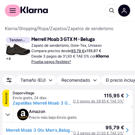
Comprar con Klarna
Para empresas
Klarna
/
Shopping
/
Ropa
/
Zapatos
/
Zapatos de senderismo
Merrell Moab 3 GTX M - Beluga
Tendencia
Zapato de senderismo, Gore-Tex, Unisexo
Compara precios desde
95,79 €
a
155,97 €
Desde 3 pagos de 31,93 € TAE 0% con
+
4
Prueba pagos flexibles*
Tamaño (EU)
Recomendado
El precio inclu
Deporvillage
Anuncio
115,95 €
Envío gratis
,
24 días
O 3 pagos de 38,65 € TAE 0%
¹
Zapatillas Merrell Moab 3 GORE-TEX gris - 49 - Grey
Amazon
·
Precio más bajo
Envío gratis
95,79 €
Merrell Moab 3 Gtx Men's,Beluga 41 EU
O 3 pagos de 31,93 € TAE 0%
¹