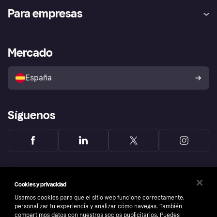
Ayuda
Promesa de protección contra
Para empresas
el fraude
Inicio de sesión
Nuestra promesa
Asistencia al comerciante
Portal de desarrolladores
Klarna app
Bienestar financiero
Acceso empresas
Estado operativo
Mercado
Directorio de tiendas
Configuración de privacidad
Vende con Klarna
Plataformas y socios
Política de protección al
comprador de Klarna
Tu derecho de desistimiento
España
Reclamaciones
Síguenos
Cookies y privacidad
Usamos cookies para que el sitio web funcione correctamente,
personalizar tu experiencia y analizar cómo navegas. También
compartimos datos con nuestros socios publicitarios. Puedes