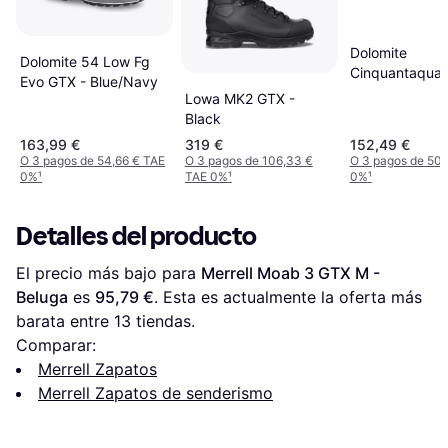
Dolomite
Dolomite 54 Low Fg
Cinquantaquat
Evo GTX - Blue/Navy
Evo GTX - Dar
Lowa MK2 GTX -
Black
163,99 €
319 €
152,49 €
O 3 pagos de 54,66 € TAE
O 3 pagos de 106,33 €
O 3 pagos de 50,
0%
¹
TAE 0%
¹
0%
¹
Detalles del producto
El precio más bajo para 
Merrell Moab 3 GTX M - 
Beluga
 es 
95,79 €
. Esta es actualmente la oferta más 
barata entre 
13
 tiendas.
Comparar:
Merrell Zapatos
Merrell Zapatos de senderismo