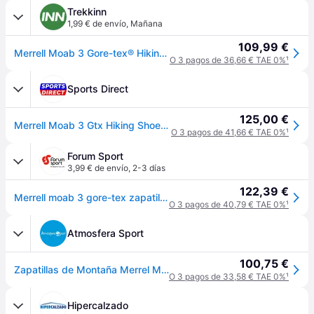
Trekkinn
1,99 € de envío
,
Mañana
109,99 €
Merrell Moab 3 Gore-tex® Hiking Shoes Gris EU 43 Hombre
O 3 pagos de 36,66 € TAE 0%
¹
Sports Direct
125,00 €
Merrell Moab 3 Gtx Hiking Shoes Mens
O 3 pagos de 41,66 € TAE 0%
¹
Forum Sport
3,99 € de envío
,
2-3 días
122,39 €
Merrell moab 3 gore-tex zapatilla trekking hombre - 43
O 3 pagos de 40,79 € TAE 0%
¹
Atmosfera Sport
100,75 €
Zapatillas de Montaña Merrel Moab 3 Gore-Tex Hombre - Gris - 44
O 3 pagos de 33,58 € TAE 0%
¹
Hipercalzado