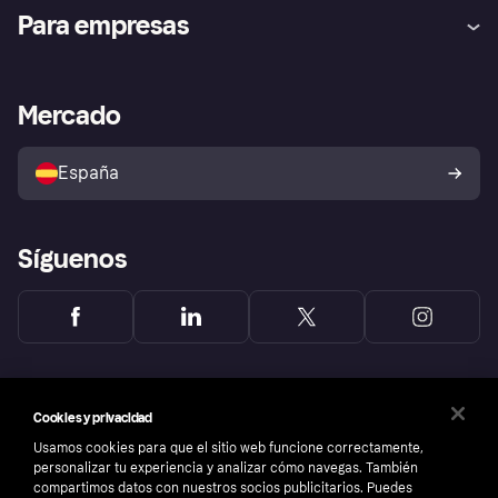
Ayuda
Promesa de protección contra
Para empresas
el fraude
Inicio de sesión
Nuestra promesa
Asistencia al comerciante
Portal de desarrolladores
Klarna app
Bienestar financiero
Acceso empresas
Estado operativo
Mercado
Directorio de tiendas
Configuración de privacidad
Vende con Klarna
Plataformas y socios
Política de protección al
comprador de Klarna
Tu derecho de desistimiento
España
Reclamaciones
Síguenos
Cookies y privacidad
Usamos cookies para que el sitio web funcione correctamente,
personalizar tu experiencia y analizar cómo navegas. También
compartimos datos con nuestros socios publicitarios. Puedes