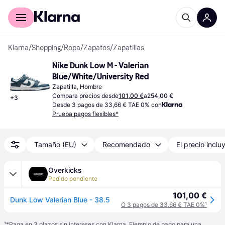
Comprar con Klarna
Para empresas
Klarna
/
Shopping
/
Ropa
/
Zapatos
/
Zapatillas
Nike Dunk Low M - Valerian 
Blue/White/University Red
Zapatilla, Hombre
Compara precios desde
101,00 €
a
254,00 €
+
3
Desde 3 pagos de 33,66 € TAE 0% con
Prueba pagos flexibles*
Tamaño (EU)
Recomendado
El precio inclu
Overkicks
Pedido pendiente
101,00 €
Dunk Low Valerian Blue - 38.5
O 3 pagos de 33,66 € TAE 0%
¹
¹
*Paga en 3 plazos sin intereses con Klarna. Ejemplo de pago para una