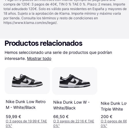
compra de 120€: 3 pagos de 40€, TIN 0 % TAE 0 %. Plazo: 2 meses. Importe
total adeudado 120€. Solo es válido para residentes en España y mayores de
18 años. Sujeto a la aprobación de Klarna. Importe mínimo y máximo varía
por tienda. Consulta los términos y resto de condiciones en
https://www.klarna.com/es/legal/
.
Productos relacionados
Hemos seleccionado una serie de productos que podrían 
interesarte.
Mostrar todo
Nike Dunk Low Retro
Nike Dunk Low W -
Nike Dunk Low
M - White/Black
White/Black
Triple White
59,99 €
66,50 €
200 €
O 3 pagos de 19,99 € TAE
O 3 pagos de 22,16 € TAE
O 3 pagos de 66,
0%
¹
0%
¹
0%
¹