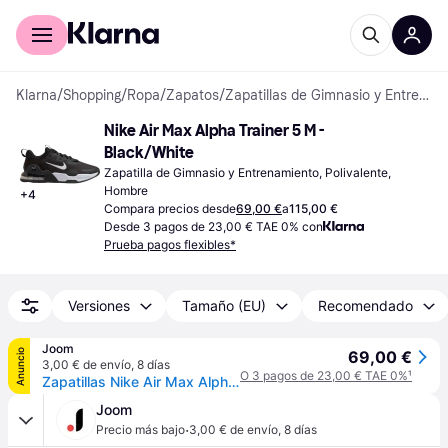
Comprar con Klarna
Para empresas
Klarna
/
Shopping
/
Ropa
/
Zapatos
/
Zapatillas de Gimnasio y Entrenamiento
Nike Air Max Alpha Trainer 5 M - 
Black/White
Zapatilla de Gimnasio y Entrenamiento, Polivalente, 
Hombre
+
4
Compara precios desde
69,00 €
a
115,00 €
Desde 3 pagos de 23,00 € TAE 0% con
Prueba pagos flexibles*
Versiones
Tamaño (EU)
Recomendado
Joom
Anuncio
69,00 €
3,00 € de envío
,
8 días
O 3 pagos de 23,00 € TAE 0%
¹
Zapatillas Nike Air Max Alpha Trainer 5 Negro Blanco Hombre DM0829-001 44
Joom
·
Precio más bajo
3,00 € de envío
,
8 días