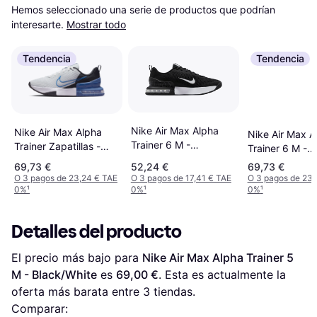
Hemos seleccionado una serie de productos que podrían 
interesarte.
Mostrar todo
Tendencia
Tendencia
Nike Air Max Alpha
Nike Air Max Alpha
Nike Air Max A
Trainer 6 M -
Trainer Zapatillas -
Trainer 6 M -
Black/White
Blanco
Sail/Coconut
69,73 €
52,24 €
69,73 €
Milk/Team Gol
O 3 pagos de 23,24 € TAE
O 3 pagos de 17,41 € TAE
O 3 pagos de 23,
0%
¹
0%
¹
0%
¹
Detalles del producto
El precio más bajo para 
Nike Air Max Alpha Trainer 5 
M - Black/White
 es 
69,00 €
. Esta es actualmente la 
oferta más barata entre 
3
 tiendas.
Comparar: