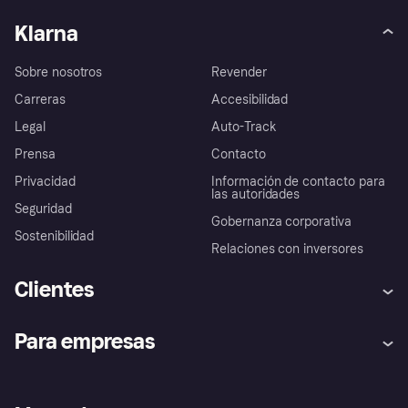
Klarna
Sobre nosotros
Revender
Carreras
Accesibilidad
Legal
Auto-Track
Prensa
Contacto
Privacidad
Información de contacto para
las autoridades
Seguridad
Gobernanza corporativa
Sostenibilidad
Relaciones con inversores
Clientes
Ayuda
Promesa de protección contra
Para empresas
el fraude
Inicio de sesión
Nuestra promesa
Asistencia al comerciante
Portal de desarrolladores
Klarna app
Bienestar financiero
Acceso empresas
Estado operativo