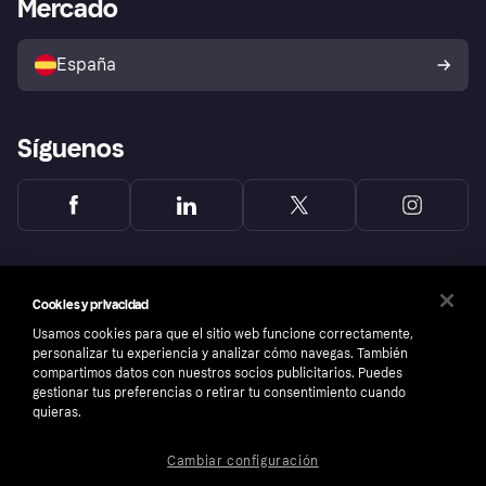
Mercado
Directorio de tiendas
Configuración de privacidad
Vende con Klarna
Plataformas y socios
Política de protección al
comprador de Klarna
Tu derecho de desistimiento
España
Reclamaciones
Síguenos
Cookies y privacidad
Usamos cookies para que el sitio web funcione correctamente,
personalizar tu experiencia y analizar cómo navegas. También
compartimos datos con nuestros socios publicitarios. Puedes
gestionar tus preferencias o retirar tu consentimiento cuando
quieras.
Cambiar configuración
Copyright © 2005-2026 Klarna Bank AB (publ). Sede central: Stockholm, Sweden. Todos