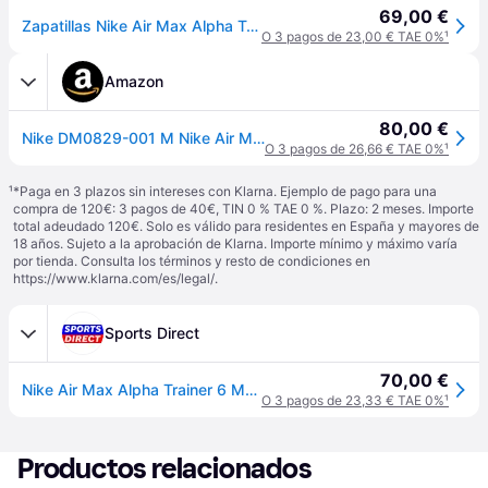
69,00 €
Zapatillas Nike Air Max Alpha Trainer 5 Negro Blanco Hombre DM0829-001 44
O 3 pagos de 23,00 € TAE 0%
¹
Amazon
80,00 €
Nike DM0829-001 M Nike Air MAX Alpha Trainer 5 Sneaker Adult Black/White-Black 43
O 3 pagos de 26,66 € TAE 0%
¹
¹
*Paga en 3 plazos sin intereses con Klarna. Ejemplo de pago para una
compra de 120€: 3 pagos de 40€, TIN 0 % TAE 0 %. Plazo: 2 meses. Importe
total adeudado 120€. Solo es válido para residentes en España y mayores de
18 años. Sujeto a la aprobación de Klarna. Importe mínimo y máximo varía
por tienda. Consulta los términos y resto de condiciones en
https://www.klarna.com/es/legal/
.
Sports Direct
70,00 €
Nike Air Max Alpha Trainer 6 Mens Workout Shoes
O 3 pagos de 23,33 € TAE 0%
¹
Productos relacionados