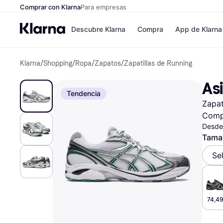
Comprar con Klarna
Para empresas
Descubre Klarna
Compra
App de Klarna
Klarna
/
Shopping
/
Ropa
/
Zapatos
/
Zapatillas de Running
Formas de pag
Tiendas
Formas de pago
MediaMarkt
As
Paga ahora
Shein
Tendencia
Paga en 3 plazos
Zalando Priv
Zapat
Paga en 30 días
Zara
Financiación
JD Sports
Comp
Klarna en Apple 
Desde
Tama
Directorio de tie
Se
74,49