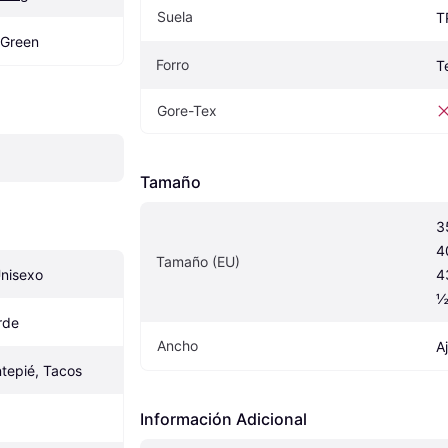
Suela
T
 Green
Forro
T
Gore-Tex
Tamaño
3
4
Tamaño (EU)
Unisexo
4
½
rde
Ancho
A
tepié, Tacos
Información Adicional