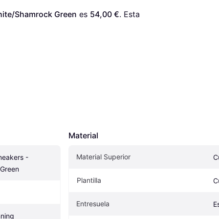
hite/Shamrock Green
 es 
54,00 €
. Esta 
Material
Material Superior
eakers - 
C
 Green
Plantilla
C
Entresuela
E
nning