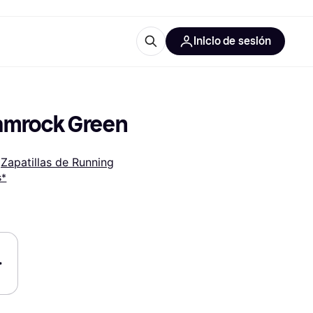
Inicio de sesión
Más información
les de oficina
Qué es Klarna?
hamrock Green
 
Zapatillas de Running
s*
las categorías