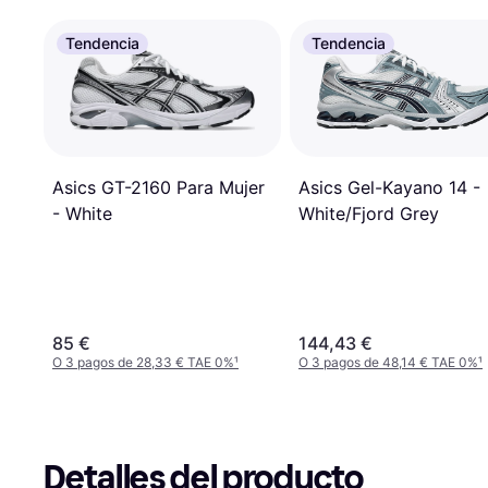
Tendencia
Tendencia
Asics Gel-Kayano 14 -
Asics GT-2160 Para Mujer
White/Fjord Grey
- White
85 €
144,43 €
O 3 pagos de 28,33 € TAE 0%
¹
O 3 pagos de 48,14 € TAE 0%
¹
Detalles del producto