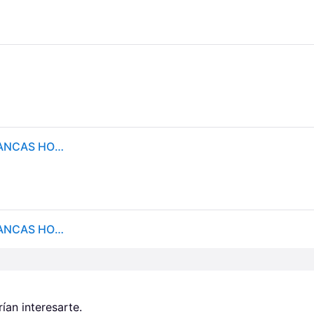
ASICS ZAPATILLAS DE RUNNING 1203A275-103 BLANCAS HOMBRE
ASICS ZAPATILLAS DE RUNNING 1203A275-103 BLANCAS HOMBRE
an interesarte.