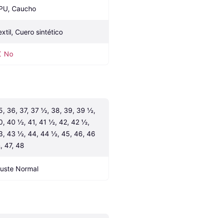
PU, Caucho
extil, Cuero sintético
No
5, 36, 37, 37 ½, 38, 39, 39 ½, 
0, 40 ½, 41, 41 ½, 42, 42 ½, 
3, 43 ½, 44, 44 ½, 45, 46, 46 
, 47, 48
juste Normal