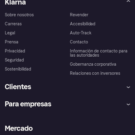
Klarna
Sobre nosotros
Revender
Carreras
Accesibilidad
Legal
Auto-Track
Prensa
Contacto
Privacidad
Información de contacto para
las autoridades
Seguridad
Gobernanza corporativa
Sostenibilidad
Relaciones con inversores
Clientes
Ayuda
Promesa de protección contra
Para empresas
el fraude
Inicio de sesión
Nuestra promesa
Asistencia al comerciante
Portal de desarrolladores
Klarna app
Bienestar financiero
Acceso empresas
Estado operativo
Mercado
Directorio de tiendas
Configuración de privacidad
Vende con Klarna
Plataformas y socios