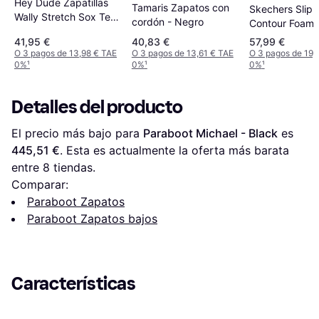
Hey Dude Zapatillas
Tamaris Zapatos con
Skechers Slip-
Wally Stretch Sox Tela
cordón - Negro
Contour Foam
Plano Cordones - Blue
Fit - Negro
41,95 €
40,83 €
57,99 €
O 3 pagos de 13,98 € TAE
O 3 pagos de 13,61 € TAE
O 3 pagos de 19,
0%
¹
0%
¹
0%
¹
Detalles del producto
El precio más bajo para 
Paraboot Michael - Black
 es 
445,51 €
. Esta es actualmente la oferta más barata 
entre 
8
 tiendas.
Comparar:
Paraboot Zapatos
Paraboot Zapatos bajos
Características