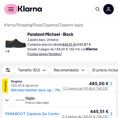
Comprar con Klarna
Para empresas
Klarna
/
Shopping
/
Ropa
/
Zapatos
/
Zapatos bajos
Paraboot Michael - Black
Zapato bajo, Unisexo
Compara precios desde
445,51 €
a
530,87 €
Desde 3 pagos de 148,50 € TAE 0% con
+
4
Prueba pagos flexibles*
Tamaño (EU)
Recomendado
El precio inclu
Nugnes
Anuncio
485,00 €
100,00 € de envío
O 3 pagos de 161,66 € TAE 0%
¹
Michael leather lace-up - PARABOOT - gender_Man
Giglio
Precio más bajo
445,51 €
PARABOOT Zapatos De Cordones Hombre color Negro
O 3 pagos de 148,50 € TAE 0%
¹