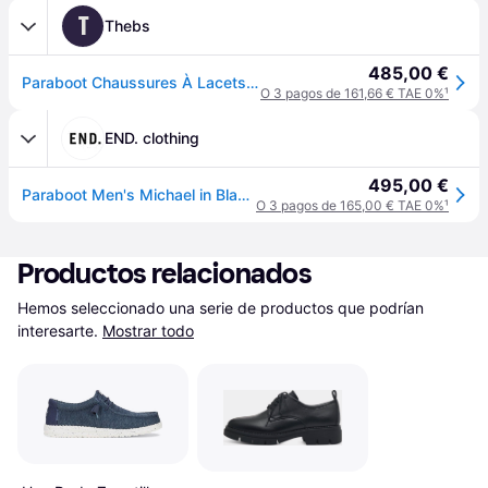
T
Thebs
485,00 €
Paraboot Chaussures À Lacets - Michael
O 3 pagos de 161,66 € TAE 0%
¹
END. clothing
495,00 €
Paraboot Men's Michael in Black, Size UK 10 | END. Clothing
O 3 pagos de 165,00 € TAE 0%
¹
Productos relacionados
Hemos seleccionado una serie de productos que podrían 
interesarte.
Mostrar todo