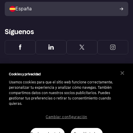
Política de protección al
comprador de Klarna
Tu derecho de desistimiento
España
Reclamaciones
Síguenos
Cookies y privacidad
Usamos cookies para que el sitio web funcione correctamente,
personalizar tu experiencia y analizar cómo navegas. También
compartimos datos con nuestros socios publicitarios. Puedes
gestionar tus preferencias o retirar tu consentimiento cuando
quieras.
Cambiar configuración
Copyright © 2005-2026 Klarna Bank AB (publ). Sede central: Stockholm, Sweden. Todos
los derechos reservados. Klarna Bank AB (publ). Sveavägen 46, 111 34 Stockholm.
Número de empresa: 556737-0431