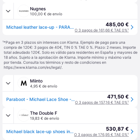
Nugnes
100,00 € de envío
485,00 €
Michael leather lace-up - PARABOOT - gender_Man
O 3 pagos de 161,66 € TAE 0%
¹
¹
*Paga en 3 plazos sin intereses con Klarna. Ejemplo de pago para una
compra de 120€: 3 pagos de 40€, TIN 0 % TAE 0 %. Plazo: 2 meses. Importe
total adeudado 120€. Solo es válido para residentes en España y mayores de
18 años. Sujeto a la aprobación de Klarna. Importe mínimo y máximo varía
por tienda. Consulta los términos y resto de condiciones en
https://www.klarna.com/es/legal/
.
Miinto
4,95 € de envío
471,50 €
Paraboot - Michael Lace Shoe - Shoes - Hombre - Negro - 42 1/2 EU -
O 3 pagos de 157,16 € TAE 0%
¹
The Double F
19,83 € de envío
530,87 €
Michael black lace-up shoes in leather
O 3 pagos de 176,95 € TAE 0%
¹