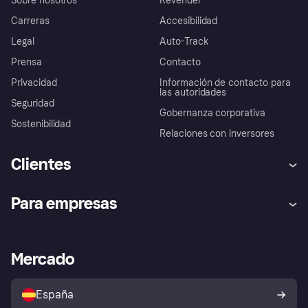
Sobre nosotros
Revender
Carreras
Accesibilidad
Legal
Auto-Track
Prensa
Contacto
Privacidad
Información de contacto para
las autoridades
Seguridad
Gobernanza corporativa
Sostenibilidad
Relaciones con inversores
Clientes
Ayuda
Promesa de protección contra
Para empresas
el fraude
Inicio de sesión
Nuestra promesa
Asistencia al comerciante
Portal de desarrolladores
Klarna app
Bienestar financiero
Acceso empresas
Estado operativo
Mercado
Directorio de tiendas
Configuración de privacidad
Vende con Klarna
Plataformas y socios
Política de protección al
comprador de Klarna
Tu derecho de desistimiento
España
Reclamaciones