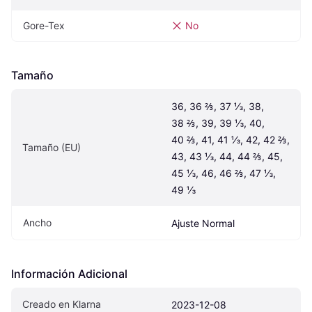
Gore-Tex
No
Tamaño
36, 36 ⅔, 37 ⅓, 38, 
38 ⅔, 39, 39 ⅓, 40, 
40 ⅔, 41, 41 ⅓, 42, 42 ⅔, 
Tamaño (EU)
43, 43 ⅓, 44, 44 ⅔, 45, 
45 ⅓, 46, 46 ⅔, 47 ⅓, 
49 ⅓
Ancho
Ajuste Normal
Información Adicional
Creado en Klarna
2023-12-08