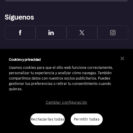
Síguenos
Cookies y privacidad
Usamos cookies para que el sitio web funcione correctamente,
personalizar tu experiencia y analizar cómo navegas. También
compartimos datos con nuestros socios publicitarios. Puedes
gestionar tus preferencias o retirar tu consentimiento cuando
quieras.
Cambiar configuración
Copyright © 2005-2026 Klarna Bank AB (publ). Sede central: Stockholm, Sweden. Todos
los derechos reservados. Klarna Bank AB (publ). Sveavägen 46, 111 34 Stockholm.
Número de empresa: 556737-0431
Rechazarlas todas
Permitir todas
Aviso Sobre Cookies
Klarna.com