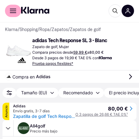
Comprar con Klarna
Para empresas
Klarna
/
Shopping
/
Ropa
/
Zapatos
/
Zapatos de golf
adidas Tech Response SL 3 - Blanc
Zapato de golf, Mujer
Compara precios desde
59,99 €
a
80,00 €
Desde 3 pagos de 19,99 € TAE 0% con
Prueba pagos flexibles*
Adidas
Compra en 
Tamaño (EU)
Recomendado
El precio inclu
Adidas
Anuncio
80,00 €
Envío gratis
,
3-7 días
O 3 pagos de 26,66 € TAE 0%
¹
Zapatilla de golf Tech Response SL 3.0
All4golf
Precio más bajo