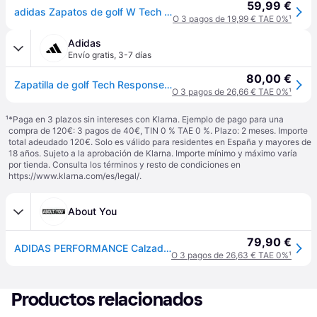
59,99 €
adidas Zapatos de golf W Tech Response SL 3.0, blanco
O 3 pagos de 19,99 € TAE 0%
¹
Adidas
Envío gratis
,
3-7 días
80,00 €
Zapatilla de golf Tech Response SL 3.0
O 3 pagos de 26,66 € TAE 0%
¹
¹
*Paga en 3 plazos sin intereses con Klarna. Ejemplo de pago para una
compra de 120€: 3 pagos de 40€, TIN 0 % TAE 0 %. Plazo: 2 meses. Importe
total adeudado 120€. Solo es válido para residentes en España y mayores de
18 años. Sujeto a la aprobación de Klarna. Importe mínimo y máximo varía
por tienda. Consulta los términos y resto de condiciones en
https://www.klarna.com/es/legal/
.
About You
79,90 €
ADIDAS PERFORMANCE Calzado deportivo 'Tech Response SL 3.0' blanco / offwhite
O 3 pagos de 26,63 € TAE 0%
¹
Productos relacionados