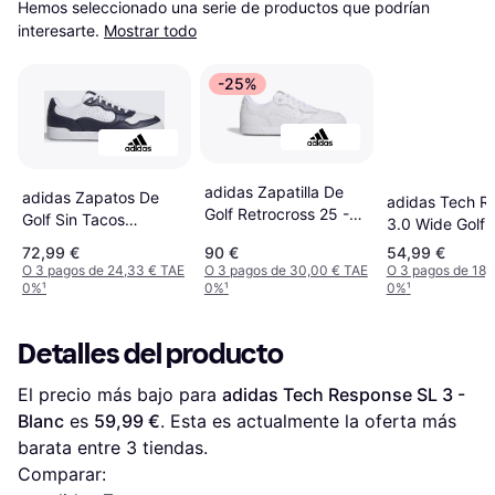
Hemos seleccionado una serie de productos que podrían 
interesarte.
Mostrar todo
-25%
adidas Zapatilla De
adidas Zapatos De
adidas Tech R
Golf Retrocross 25 -
Golf Sin Tacos
3.0 Wide Golf 
Blanc
Retrocross 25 - Blanc
Cloud White/D
72,99 €
90 €
54,99 €
Silver Metallic
O 3 pagos de 24,33 € TAE
O 3 pagos de 30,00 € TAE
O 3 pagos de 18,
0%
¹
0%
¹
0%
¹
Detalles del producto
El precio más bajo para 
adidas Tech Response SL 3 - 
Blanc
 es 
59,99 €
. Esta es actualmente la oferta más 
barata entre 
3
 tiendas.
Comparar: