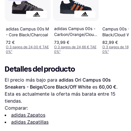
adidas Campus 00s -
adidas Campus 00s M
Campus 00s - 
Carbon/Orange/Cloud
- Core Black/Charcoal
Black/Cloud Wh
White
White
72 €
73,99 €
82,99 €
O 3 pagos de 24,00 € TAE
O 3 pagos de 24,66 € TAE
O 3 pagos de 18,
0%
¹
0%
¹
0%
¹
Detalles del producto
El precio más bajo para 
adidas Ori Campus 00s 
Sneakers - Beige/Core Black/Off White
 es 
60,00 €
. 
Esta es actualmente la oferta más barata entre 
15
tiendas.
Comparar:
adidas Zapatos
adidas Zapatillas