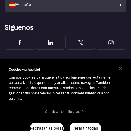
comprador de Klarna
Tu derecho de desistimiento
España
Reclamaciones
Síguenos
Cookies y privacidad
Usamos cookies para que el sitio web funcione correctamente,
personalizar tu experiencia y analizar cómo navegas. También
compartimos datos con nuestros socios publicitarios. Puedes
gestionar tus preferencias o retirar tu consentimiento cuando
quieras.
Cambiar configuración
Copyright © 2005-2026 Klarna Bank AB (publ). Sede central: Stockholm, Sweden. Todos
los derechos reservados. Klarna Bank AB (publ). Sveavägen 46, 111 34 Stockholm.
Número de empresa: 556737-0431
Rechazarlas todas
Permitir todas