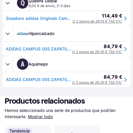
Queens Global
Q
9,00 € de envío
,
3-5 días
114,49 €
Sneakers adidas Originals Campus 00s W Crystal White/ Core Black/ Off White EUR 40 2/3
O 3 pagos de 38,16 € TAE 0%
¹
Hipercalzado
84,79 €
ADIDAS CAMPUS 00S ZAPATILLA CASUAL HOMBRE MARRÓN 36
O 3 pagos de 28,26 € TAE 0%
¹
A
Aquimejor
84,79 €
ADIDAS CAMPUS 00S ZAPATILLA CASUAL HOMBRE MARRÓN 36
O 3 pagos de 28,26 € TAE 0%
¹
Productos relacionados
Hemos seleccionado una serie de productos que podrían 
interesarte.
Mostrar todo
Tendencia