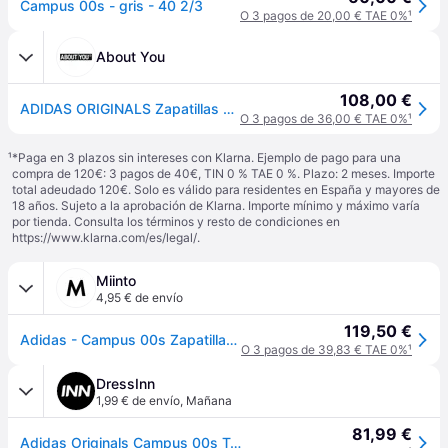
Campus 00s - gris - 40 2/3
O 3 pagos de 20,00 € TAE 0%
¹
About You
108,00 €
ADIDAS ORIGINALS Zapatillas deportivas bajas 'Campus 00S' negro / offwhite
O 3 pagos de 36,00 € TAE 0%
¹
¹
*Paga en 3 plazos sin intereses con Klarna. Ejemplo de pago para una
compra de 120€: 3 pagos de 40€, TIN 0 % TAE 0 %. Plazo: 2 meses. Importe
total adeudado 120€. Solo es válido para residentes en España y mayores de
18 años. Sujeto a la aprobación de Klarna. Importe mínimo y máximo varía
por tienda. Consulta los términos y resto de condiciones en
https://www.klarna.com/es/legal/
.
Miinto
4,95 € de envío
119,50 €
Adidas - Campus 00s Zapatillas de Cuero Blancas - Shoes - unisex - Blanco - 44 EU -
O 3 pagos de 39,83 € TAE 0%
¹
DressInn
1,99 € de envío
,
Mañana
81,99 €
Adidas Originals Campus 00s Trainers Beige EU 36 2/3 Mujer