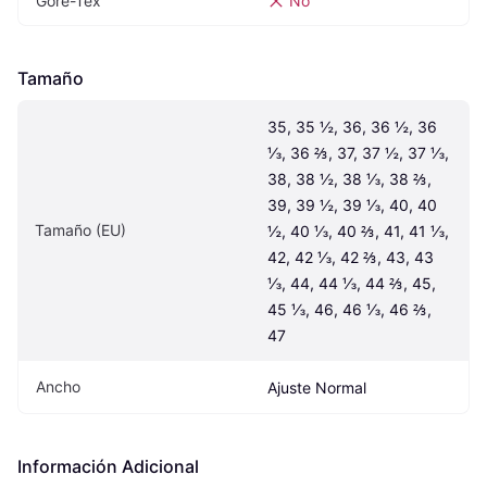
Gore-Tex
No
Tamaño
35, 35 ½, 36, 36 ½, 36 
⅓, 36 ⅔, 37, 37 ½, 37 ⅓, 
38, 38 ½, 38 ⅓, 38 ⅔, 
39, 39 ½, 39 ⅓, 40, 40 
Tamaño (EU)
½, 40 ⅓, 40 ⅔, 41, 41 ⅓, 
42, 42 ⅓, 42 ⅔, 43, 43 
⅓, 44, 44 ⅓, 44 ⅔, 45, 
45 ⅓, 46, 46 ⅓, 46 ⅔, 
47
Ancho
Ajuste Normal
Información Adicional