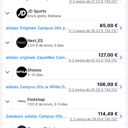
O 3 pagos de 27,33 € TAE 0%
¹
JD Sports
Envío gratis
,
Mañana
85,00 €
adidas Originals Campus 00s para mujer, Blanco - 39 1/3
O 3 pagos de 28,33 € TAE 0%
¹
Next_ES
2,00 € de envío
,
5 días
127,00 €
adidas originals Zapatillas Campus 00s de adidas Originals
O 3 pagos de 42,33 € TAE 0%
¹
Shooos
4-10 días
106,00 €
adidas Campus 00s w White GY0042 Mujeres - Zapatillas adidas Originals - Blanco - GY0042-5 - Size: 5
O 3 pagos de 35,33 € TAE 0%
¹
Footshop
7,00 € de envío
,
3-5 días
114,49 €
Sneakers adidas Campus 00s W Crystal White/ Core Black/ Off White EUR 36
O 3 pagos de 38,16 € TAE 0%
¹