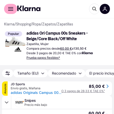
Comprar con Klarna
Para empresas
Klarna
/
Shopping
/
Ropa
/
Zapatos
/
Zapatillas
adidas Ori Campus 00s Sneakers - 
Popular
Beige/Core Black/Off White
Zapatilla, Mujer
Compara precios desde
60,00 €
a
130,50 €
Desde 3 pagos de 20,00 € TAE 0% con
Prueba pagos flexibles*
Tamaño (EU)
Recomendado
El precio inclu
JD Sports
Anuncio
85,00 €
Envío gratis
,
Mañana
O 3 pagos de 28,33 € TAE 0%
¹
adidas Originals Campus 00s para mujer, Blanco - 36 2/3
Snipes
Precio más bajo
60,00 €