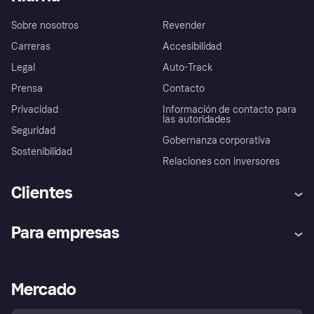
Sobre nosotros
Revender
Carreras
Accesibilidad
Legal
Auto-Track
Prensa
Contacto
Privacidad
Información de contacto para
las autoridades
Seguridad
Gobernanza corporativa
Sostenibilidad
Relaciones con inversores
Clientes
Ayuda
Promesa de protección contra
Para empresas
el fraude
Inicio de sesión
Nuestra promesa
Asistencia al comerciante
Portal de desarrolladores
Klarna app
Bienestar financiero
Acceso empresas
Estado operativo
Mercado
Directorio de tiendas
Configuración de privacidad
Vende con Klarna
Plataformas y socios
Política de protección al