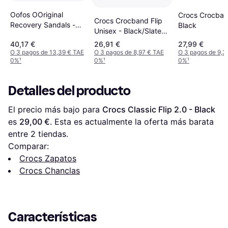
Oofos OOriginal
Crocs Crocband
Crocs Crocband Flip
Recovery Sandals -
Black
Unisex - Black/Slate
Black
Grey
40,17 €
26,91 €
27,99 €
O 3 pagos de 13,39 € TAE
O 3 pagos de 8,97 € TAE
O 3 pagos de 9,3
0%
¹
0%
¹
0%
¹
Detalles del producto
El precio más bajo para 
Crocs Classic Flip 2.0 - Black
es 
29,00 €
. Esta es actualmente la oferta más barata 
entre 
2
 tiendas.
Comparar:
Crocs Zapatos
Crocs Chanclas
Características