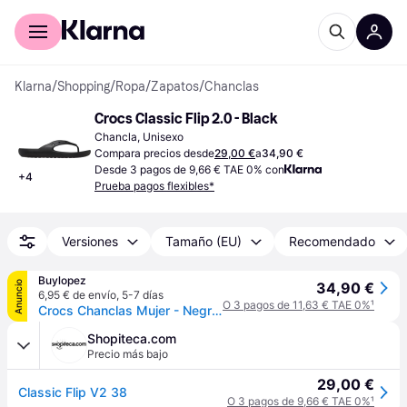
Comprar con Klarna
Para empresas
Klarna
/
Shopping
/
Ropa
/
Zapatos
/
Chanclas
Crocs Classic Flip 2.0 - Black
Chancla, Unisexo
Compara precios desde
29,00 €
a
34,90 €
Desde 3 pagos de 9,66 € TAE 0% con
+
4
Prueba pagos flexibles*
Versiones
Tamaño (EU)
Recomendado
Buylopez
Anuncio
34,90 €
6,95 € de envío
,
5-7 días
O 3 pagos de 11,63 € TAE 0%
¹
Crocs Chanclas Mujer - Negro Talla 9
Shopiteca.com
Precio más bajo
29,00 €
Classic Flip V2 38
O 3 pagos de 9,66 € TAE 0%
¹