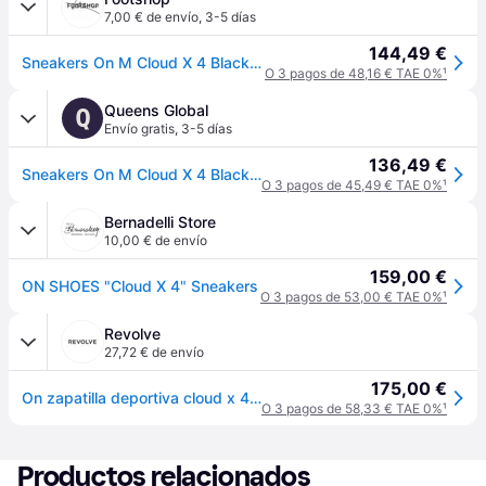
7,00 € de envío
,
3-5 días
144,49 €
Sneakers On M Cloud X 4 Black/ Eclipse EUR 42.5
O 3 pagos de 48,16 € TAE 0%
¹
Queens Global
Q
Envío gratis
,
3-5 días
136,49 €
Sneakers On M Cloud X 4 Black/ Eclipse EUR 42.5
O 3 pagos de 45,49 € TAE 0%
¹
Bernadelli Store
10,00 € de envío
159,00 €
ON SHOES "Cloud X 4" Sneakers
O 3 pagos de 53,00 € TAE 0%
¹
Revolve
27,72 € de envío
175,00 €
On zapatilla deportiva cloud x 4 en color negro talla 10.5 (también en 8, 8.5, 9, 9.5, 10, 11, 11.5, 12, 12.5, 13).
O 3 pagos de 58,33 € TAE 0%
¹
Productos relacionados