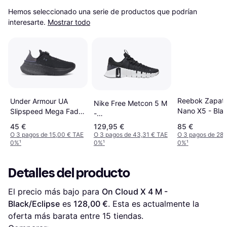
Hemos seleccionado una serie de productos que podrían 
interesarte.
Mostrar todo
Reebok Zapatil
Under Armour UA
Nike Free Metcon 5 M
Nano X5 - Bla
Slipspeed Mega Fade
-
- Negro/Castlerock
Black/Anthracite/White
45 €
129,95 €
85 €
O 3 pagos de 15,00 € TAE
O 3 pagos de 43,31 € TAE
O 3 pagos de 28,
0%
¹
0%
¹
0%
¹
Detalles del producto
El precio más bajo para 
On Cloud X 4 M - 
Black/Eclipse
 es 
128,00 €
. Esta es actualmente la 
oferta más barata entre 
15
 tiendas.