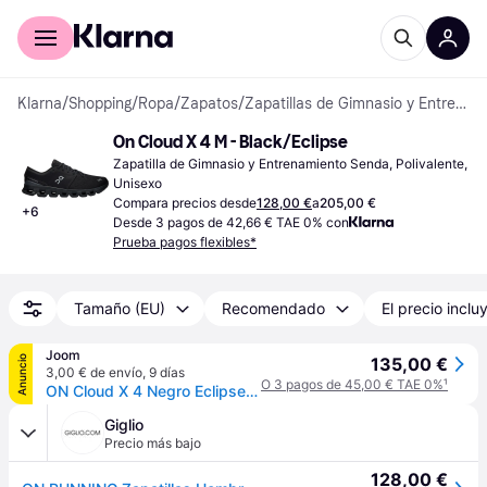
Comprar con Klarna
Para empresas
Klarna
/
Shopping
/
Ropa
/
Zapatos
/
Zapatillas de Gimnasio y Entrenamiento
On Cloud X 4 M - Black/Eclipse
Zapatilla de Gimnasio y Entrenamiento Senda, Polivalente, 
Unisexo
Compara precios desde
128,00 €
a
205,00 €
+
6
Desde 3 pagos de 42,66 € TAE 0% con
Prueba pagos flexibles*
Tamaño (EU)
Recomendado
El precio inclu
Joom
Anuncio
135,00 €
3,00 € de envío
,
9 días
O 3 pagos de 45,00 € TAE 0%
¹
ON Cloud X 4 Negro Eclipse Zapatillas Mujer 3WE30070106 36
Giglio
Precio más bajo
128,00 €