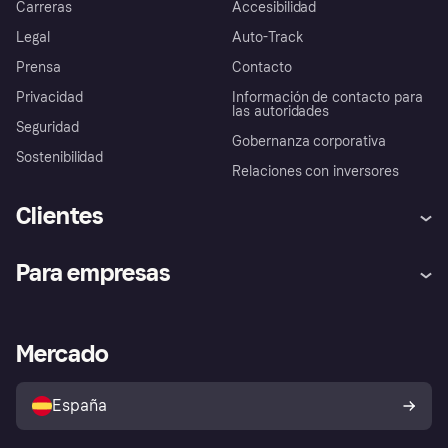
Carreras
Accesibilidad
Legal
Auto-Track
Prensa
Contacto
Privacidad
Información de contacto para
las autoridades
Seguridad
Gobernanza corporativa
Sostenibilidad
Relaciones con inversores
Clientes
Ayuda
Promesa de protección contra
Para empresas
el fraude
Inicio de sesión
Nuestra promesa
Asistencia al comerciante
Portal de desarrolladores
Klarna app
Bienestar financiero
Acceso empresas
Estado operativo
Mercado
Directorio de tiendas
Configuración de privacidad
Vende con Klarna
Plataformas y socios
Política de protección al
comprador de Klarna
Tu derecho de desistimiento
España
Reclamaciones