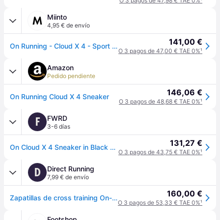
O 3 pagos de 47,98 € TAE 0%
¹
Miinto
4,95 € de envío
141,00 €
On Running - Cloud X 4 - Sport - Mujer - Negro - 38 1/2 EU -
O 3 pagos de 47,00 € TAE 0%
¹
Amazon
Pedido pendiente
146,06 €
On Running Cloud X 4 Sneaker
O 3 pagos de 48,68 € TAE 0%
¹
FWRD
F
3-6 días
131,27 €
On Cloud X 4 Sneaker in Black & Eclipse - Black. Size 12.5 (also in 7, 8, 8.5, 9, 9.5, 10, 10.5, 11, 11.5, 12, 13).
O 3 pagos de 43,75 € TAE 0%
¹
Direct Running
D
7,99 € de envío
160,00 €
Zapatillas de cross training On-running Cloud X 4 - Noir
O 3 pagos de 53,33 € TAE 0%
¹
Footshop