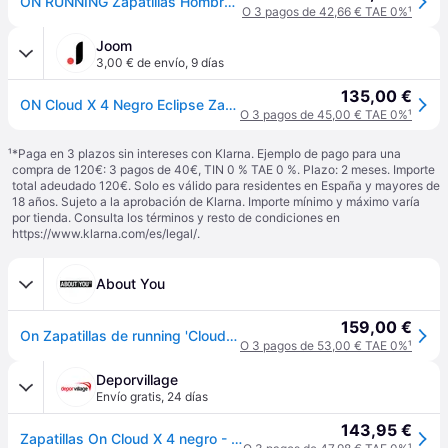
ON RUNNING Zapatillas Hombre color Negro
O 3 pagos de 42,66 € TAE 0%
¹
Joom
3,00 € de envío
,
9 días
135,00 €
ON Cloud X 4 Negro Eclipse Zapatillas Mujer 3WE30070106 36
O 3 pagos de 45,00 € TAE 0%
¹
¹
*Paga en 3 plazos sin intereses con Klarna. Ejemplo de pago para una
compra de 120€: 3 pagos de 40€, TIN 0 % TAE 0 %. Plazo: 2 meses. Importe
total adeudado 120€. Solo es válido para residentes en España y mayores de
18 años. Sujeto a la aprobación de Klarna. Importe mínimo y máximo varía
por tienda. Consulta los términos y resto de condiciones en
https://www.klarna.com/es/legal/
.
About You
159,00 €
On Zapatillas de running 'CloudX 4' gris claro / negro
O 3 pagos de 53,00 € TAE 0%
¹
Deporvillage
Envío gratis
,
24 días
143,95 €
Zapatillas On Cloud X 4 negro - 42.5 - Black