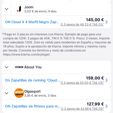
Joom
3,00 € de envío
,
9 días
145,00 €
ON Cloud X 4 Marfil Negro Zapatillas Hombre Crema 3ME30040791 43
O 3 pagos de 48,33 € TAE 0%
¹
¹
*Paga en 3 plazos sin intereses con Klarna. Ejemplo de pago para una
compra de 120€: 3 pagos de 40€, TIN 0 % TAE 0 %. Plazo: 2 meses. Importe
total adeudado 120€. Solo es válido para residentes en España y mayores de
18 años. Sujeto a la aprobación de Klarna. Importe mínimo y máximo varía
por tienda. Consulta los términos y resto de condiciones en
https://www.klarna.com/es/legal/
.
About You
159,00 €
On Zapatillas de running 'CloudX 4' marfil / gris / negro
O 3 pagos de 53,00 € TAE 0%
¹
Gigasport
3,95 € de envío
,
3 días
127,99 €
ON Zapatillas de fitness para mujer Cloud X4 blanco | 40
O 3 pagos de 42,66 € TAE 0%
¹