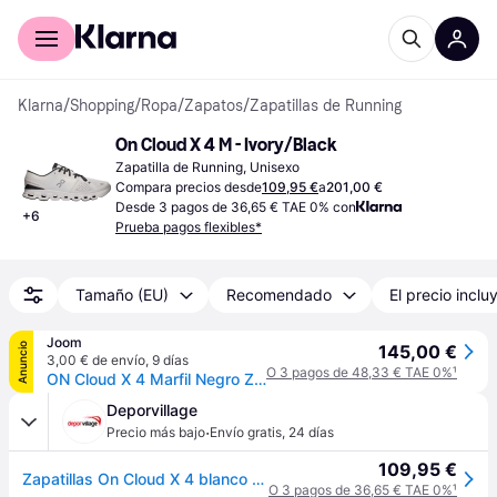
Comprar con Klarna
Para empresas
Klarna
/
Shopping
/
Ropa
/
Zapatos
/
Zapatillas de Running
On Cloud X 4 M - Ivory/Black
Zapatilla de Running, Unisexo
Compara precios desde
109,95 €
a
201,00 €
Desde 3 pagos de 36,65 € TAE 0% con
+
6
Prueba pagos flexibles*
Tamaño (EU)
Recomendado
El precio inclu
Joom
Anuncio
145,00 €
3,00 € de envío
,
9 días
O 3 pagos de 48,33 € TAE 0%
¹
ON Cloud X 4 Marfil Negro Zapatillas Hombre Crema 3ME30040791 43
Deporvillage
·
Precio más bajo
Envío gratis
,
24 días
109,95 €
Zapatillas On Cloud X 4 blanco polar mujer - 41 - White
O 3 pagos de 36,65 € TAE 0%
¹