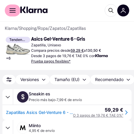
Comprar con Klarna
Para empresas
Klarna
/
Shopping
/
Ropa
/
Zapatos
/
Zapatillas
Asics Gel-Venture 6 - Gris
Tendencia
Zapatilla, Unisexo
Compara precios desde
59,29 €
a
130,50 €
Desde 3 pagos de 19,76 € TAE 0% con
+
6
Prueba pagos flexibles*
Versiones
Tamaño (EU)
Recomendado
Sneakin es
S
·
Precio más bajo
7,99 € de envío
59,29 €
Zapatillas Asics Gel-Venture 6 - Gris - 39,5
O 3 pagos de 19,76 € TAE 0%
¹
Miinto
4,95 € de envío