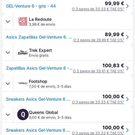
99,99 €
GEL-Venture 6 - gris - 44
O 3 pagos de 33,33 € TAE 0%
¹
La Redoute
3,99 € de envío
89,99 €
Asics Zapatillas Gel-Venture 6. Talla 40. Color - Gris/Crudo
O 3 pagos de 29,99 € TAE 0%
¹
Trek Expert
Envío gratis
100,83 €
Zapatillas Asics Gel-Venture 6 - Gris
O 3 pagos de 33,61 € TAE 0%
¹
Footshop
7,00 € de envío
,
3-5 días
100,00 €
Sneakers Asics Gel-Venture 6 Clay Grey/ Cream EUR 39
O 3 pagos de 33,33 € TAE 0%
¹
Queens Global
Q
9,00 € de envío
,
3-5 días
100,00 €
Sneakers Asics Gel-Venture 6 Clay Grey/ Cream EUR 42.5
O 3 pagos de 33,33 € TAE 0%
¹