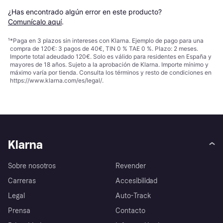
¿Has encontrado algún error en este producto? 
Comunícalo aquí
.
¹
*Paga en 3 plazos sin intereses con Klarna. Ejemplo de pago para una
compra de 120€: 3 pagos de 40€, TIN 0 % TAE 0 %. Plazo: 2 meses.
Importe total adeudado 120€. Solo es válido para residentes en España y
mayores de 18 años. Sujeto a la aprobación de Klarna. Importe mínimo y
máximo varía por tienda. Consulta los términos y resto de condiciones en
https://www.klarna.com/es/legal/
.
Klarna
Sobre nosotros
Revender
Carreras
Accesibilidad
Legal
Auto-Track
Prensa
Contacto