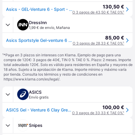
130,50 €
Asics - GEL-Venture 6 - Sport - Hombre - Beige - 42 EU -
O 3 pagos de 43,50 € TAE 0%
¹
DressInn
1,99 € de envío
,
Mañana
85,00 €
Asics Sportstyle Gel-venture 6 Trainers Gris EU 39
O 3 pagos de 28,33 € TAE 0%
¹
¹
*Paga en 3 plazos sin intereses con Klarna. Ejemplo de pago para una
compra de 120€: 3 pagos de 40€, TIN 0 % TAE 0 %. Plazo: 2 meses. Importe
total adeudado 120€. Solo es válido para residentes en España y mayores de
18 años. Sujeto a la aprobación de Klarna. Importe mínimo y máximo varía
por tienda. Consulta los términos y resto de condiciones en
https://www.klarna.com/es/legal/
.
ASICS
Envío gratis
100,00 €
ASICS Gel - Venture 6 Clay Grey / Cream Unisex Talla 42
O 3 pagos de 33,33 € TAE 0%
¹
Snipes