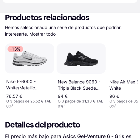
Productos relacionados
Hemos seleccionado una serie de productos que podrían 
interesarte.
Mostrar todo
-13%
Nike P-6000 -
Nike Air Max 9
New Balance 9060 -
White/Metallic
White
Triple Black Suede
Silver/Black
U9060BPM
76,57 €
94 €
96 €
O 3 pagos de 25,52 € TAE
O 3 pagos de 31,33 € TAE
O 3 pagos de 32,
0%
¹
0%
¹
0%
¹
Detalles del producto
El precio más bajo para 
Asics Gel-Venture 6 - Gris
 es 