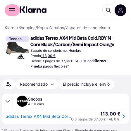
Comprar con Klarna
Para empresas
Klarna
/
Shopping
/
Ropa
/
Zapatos
/
Zapatos de senderismo
adidas Terrex AX4 Mid Beta Cold.RDY M - 
Tendencia
Core Black/Carbon/Semi Impact Orange
Zapato de senderismo, Hombre
Precio
113,00 €
Desde 3 pagos de 37,66 € TAE 0% con
Prueba pagos flexibles*
Recomendado
El precio incluye el envío
Shooos
4-10 días
113,00 €
adidas Terrex AX4 Mid Beta Cold.Rdy Hombres - Zapatos adidas Performance - Negro - IG8849-7.5 - Size: 7.5
O 3 pagos de 37,66 € TAE 0%
¹
¹
*Paga en 3 plazos sin intereses con Klarna. Ejemplo de pago para una