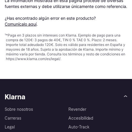
La información mostrada en esta página procede de diversas 
fuentes externas y debe utilizarse únicamente como referencia.

¿Has encontrado algún error en este producto? 
Comunícalo aquí
.
¹
*Paga en 3 plazos sin intereses con Klarna. Ejemplo de pago para una
compra de 120€: 3 pagos de 40€, TIN 0 % TAE 0 %. Plazo: 2 meses.
Importe total adeudado 120€. Solo es válido para residentes en España y
mayores de 18 años. Sujeto a la aprobación de Klarna. Importe mínimo y
máximo varía por tienda. Consulta los términos y resto de condiciones en
https://www.klarna.com/es/legal/
.
Klarna
Sobre nosotros
Revender
Carreras
Accesibilidad
Legal
Auto-Track