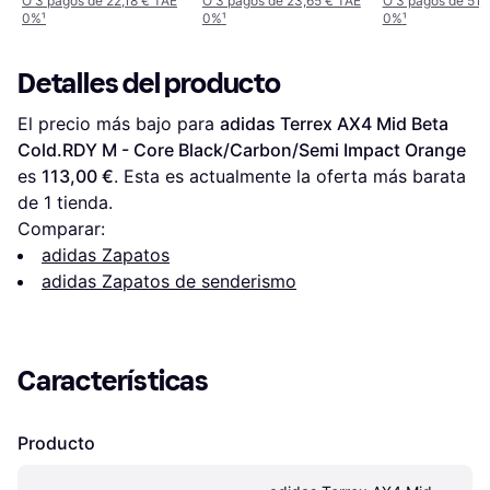
O 3 pagos de 22,18 € TAE
O 3 pagos de 23,65 € TAE
O 3 pagos de 51,
0%
¹
0%
¹
0%
¹
Detalles del producto
El precio más bajo para 
adidas Terrex AX4 Mid Beta 
Cold.RDY M - Core Black/Carbon/Semi Impact Orange
es 
113,00 €
. Esta es actualmente la oferta más barata 
de 1 tienda.
Comparar:
adidas Zapatos
adidas Zapatos de senderismo
Características
Producto