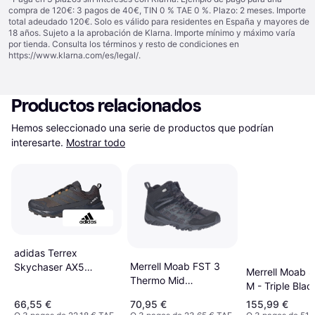
compra de 120€: 3 pagos de 40€, TIN 0 % TAE 0 %. Plazo: 2 meses. Importe
total adeudado 120€. Solo es válido para residentes en España y mayores de
18 años. Sujeto a la aprobación de Klarna. Importe mínimo y máximo varía
por tienda. Consulta los términos y resto de condiciones en
https://www.klarna.com/es/legal/
.
Productos relacionados
Hemos seleccionado una serie de productos que podrían 
interesarte.
Mostrar todo
adidas Terrex
Merrell Moab FST 3
Skychaser AX5
Merrell Moab 
Thermo Mid
Shadow Olive Carbon
M - Triple Blac
Waterproof M - Black
Savanna
66,55 €
70,95 €
155,99 €