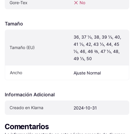
Gore-Tex
No
Tamaño
36, 37 ⅓, 38, 39 ⅓, 40, 
41 ⅓, 42, 43 ⅓, 44, 45 
Tamaño (EU)
⅓, 46, 46 ⅔, 47 ⅓, 48, 
49 ⅓, 50
Ancho
Ajuste Normal
Información Adicional
Creado en Klarna
2024-10-31
Comentarios