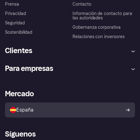
Prensa
Contacto
Privacidad
Información de contacto para
las autoridades
Seguridad
Gobernanza corporativa
Sostenibilidad
Relaciones con inversores
Clientes
Ayuda
Promesa de protección contra
Para empresas
el fraude
Inicio de sesión
Nuestra promesa
Asistencia al comerciante
Portal de desarrolladores
Klarna app
Bienestar financiero
Acceso empresas
Estado operativo
Mercado
Directorio de tiendas
Configuración de privacidad
Vende con Klarna
Plataformas y socios
Política de protección al
comprador de Klarna
Tu derecho de desistimiento
España
Reclamaciones
Síguenos