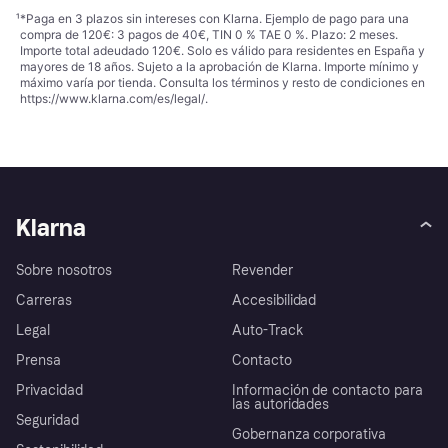
¹
*Paga en 3 plazos sin intereses con Klarna. Ejemplo de pago para una
compra de 120€: 3 pagos de 40€, TIN 0 % TAE 0 %. Plazo: 2 meses.
Importe total adeudado 120€. Solo es válido para residentes en España y
mayores de 18 años. Sujeto a la aprobación de Klarna. Importe mínimo y
máximo varía por tienda. Consulta los términos y resto de condiciones en
https://www.klarna.com/es/legal/
.
Klarna
Sobre nosotros
Revender
Carreras
Accesibilidad
Legal
Auto-Track
Prensa
Contacto
Privacidad
Información de contacto para
las autoridades
Seguridad
Gobernanza corporativa