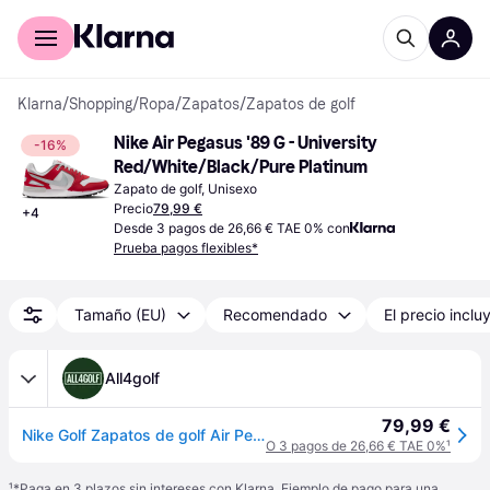
Comprar con Klarna
Para empresas
Klarna
/
Shopping
/
Ropa
/
Zapatos
/
Zapatos de golf
Nike Air Pegasus '89 G - University 
-16%
Red/White/Black/Pure Platinum
Zapato de golf, Unisexo
Precio
79,99 €
+
4
Desde 3 pagos de 26,66 € TAE 0% con
Prueba pagos flexibles*
Tamaño (EU)
Recomendado
El precio inclu
All4golf
79,99 €
Nike Golf Zapatos de golf Air Pegasus 89 G, rojo/grisblanco/
O 3 pagos de 26,66 € TAE 0%
¹
¹
*Paga en 3 plazos sin intereses con Klarna. Ejemplo de pago para una