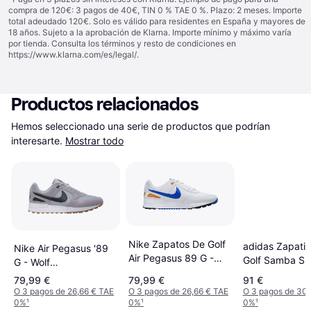
compra de 120€: 3 pagos de 40€, TIN 0 % TAE 0 %. Plazo: 2 meses. Importe
total adeudado 120€. Solo es válido para residentes en España y mayores de
18 años. Sujeto a la aprobación de Klarna. Importe mínimo y máximo varía
por tienda. Consulta los términos y resto de condiciones en
https://www.klarna.com/es/legal/
.
Productos relacionados
Hemos seleccionado una serie de productos que podrían 
interesarte.
Mostrar todo
Nike Zapatos De Golf
adidas Zapatil
Nike Air Pegasus '89
Air Pegasus 89 G -
Golf Samba Sp
G - Wolf
Blanco/Azul
Grey/White/Gum
79,99 €
79,99 €
91 €
Medium
O 3 pagos de 26,66 € TAE
O 3 pagos de 26,66 € TAE
O 3 pagos de 30
0%
¹
0%
¹
0%
¹
Brown/Anthracite