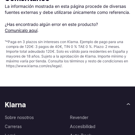
La información mostrada en esta página procede de diversas 
fuentes externas y debe utilizarse únicamente como referencia.

¿Has encontrado algún error en este producto? 
Comunícalo aquí
.
¹
*Paga en 3 plazos sin intereses con Klarna. Ejemplo de pago para una
compra de 120€: 3 pagos de 40€, TIN 0 % TAE 0 %. Plazo: 2 meses.
Importe total adeudado 120€. Solo es válido para residentes en España y
mayores de 18 años. Sujeto a la aprobación de Klarna. Importe mínimo y
máximo varía por tienda. Consulta los términos y resto de condiciones en
https://www.klarna.com/es/legal/
.
Klarna
Sobre nosotros
Revender
Carreras
Accesibilidad