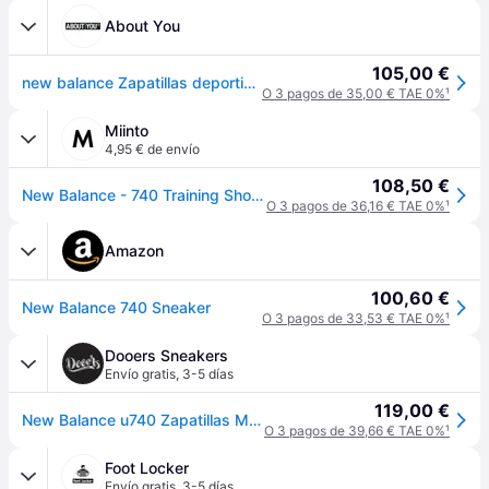
About You
105,00 €
new balance Zapatillas deportivas bajas '740' gris
O 3 pagos de 35,00 € TAE 0%
¹
Miinto
4,95 € de envío
108,50 €
New Balance - 740 Training Shoe - Sport - Mujer - Gris - 36 EU -
O 3 pagos de 36,16 € TAE 0%
¹
Amazon
100,60 €
New Balance 740 Sneaker
O 3 pagos de 33,53 € TAE 0%
¹
Dooers Sneakers
Envío gratis
,
3-5 días
119,00 €
New Balance u740 Zapatillas Mujer - Gris - 34
O 3 pagos de 39,66 € TAE 0%
¹
Foot Locker
Envío gratis
,
3-5 días