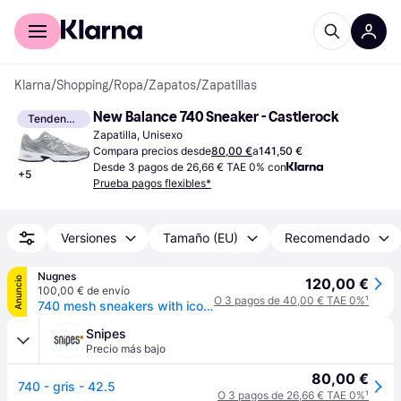
Comprar con Klarna
Para empresas
Klarna
/
Shopping
/
Ropa
/
Zapatos
/
Zapatillas
New Balance 740 Sneaker - Castlerock
Tendencia
Zapatilla, Unisexo
Compara precios desde
80,00 €
a
141,50 €
Desde 3 pagos de 26,66 € TAE 0% con
+
5
Prueba pagos flexibles*
Versiones
Tamaño (EU)
Recomendado
Nugnes
Anuncio
120,00 €
100,00 € de envío
O 3 pagos de 40,00 € TAE 0%
¹
740 mesh sneakers with iconic contrasting side logo - NEW BALANCE - gender_Unisex
Snipes
Precio más bajo
80,00 €
740 - gris - 42.5
O 3 pagos de 26,66 € TAE 0%
¹