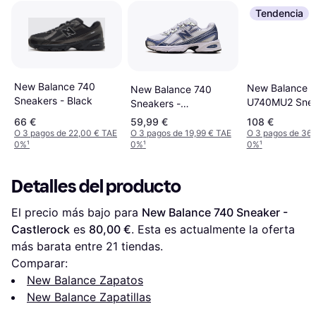
Tendencia
New Balance 740
New Balance
New Balance 740
Sneakers - Black
U740MU2 Snea
Sneakers -
Sea Salt
White/Magic Blue
66 €
59,99 €
108 €
O 3 pagos de 22,00 € TAE
O 3 pagos de 19,99 € TAE
O 3 pagos de 36,
0%
¹
0%
¹
0%
¹
Detalles del producto
El precio más bajo para 
New Balance 740 Sneaker - 
Castlerock
 es 
80,00 €
. Esta es actualmente la oferta 
más barata entre 
21
 tiendas.
Comparar:
New Balance Zapatos
New Balance Zapatillas