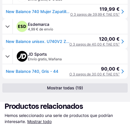
119,99 €
New Balance 740 Mujer Zapatillas - Gris - Talla 37 - Malla/sintético - Grey
O 3 pagos de 39,99 € TAE 0%
¹
Esdemarca
4,99 € de envío
120,00 €
New Balance unisex. U740V2 Zapatillas 740 gris (40), Plano, Cordones, Deportivo - Gris
O 3 pagos de 40,00 € TAE 0%
¹
JD Sports
Envío gratis
,
Mañana
90,00 €
New Balance 740, Gris - 44
O 3 pagos de 30,00 € TAE 0%
¹
Mostrar todas (19)
Productos relacionados
Hemos seleccionado una serie de productos que podrían 
interesarte.
Mostrar todo