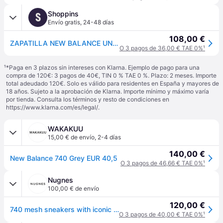
Shoppins
S
Envío gratis
,
24-48 días
108,00 €
ZAPATILLA NEW BALANCE UNISEX
O 3 pagos de 36,00 € TAE 0%
¹
¹
*Paga en 3 plazos sin intereses con Klarna. Ejemplo de pago para una
compra de 120€: 3 pagos de 40€, TIN 0 % TAE 0 %. Plazo: 2 meses. Importe
total adeudado 120€. Solo es válido para residentes en España y mayores de
18 años. Sujeto a la aprobación de Klarna. Importe mínimo y máximo varía
por tienda. Consulta los términos y resto de condiciones en
https://www.klarna.com/es/legal/
.
WAKAKUU
15,00 € de envío
,
2-4 días
140,00 €
New Balance 740 Grey EUR 40,5
O 3 pagos de 46,66 € TAE 0%
¹
Nugnes
100,00 € de envío
120,00 €
740 mesh sneakers with iconic contrasting side logo - NEW BALANCE - gender_Unisex
O 3 pagos de 40,00 € TAE 0%
¹