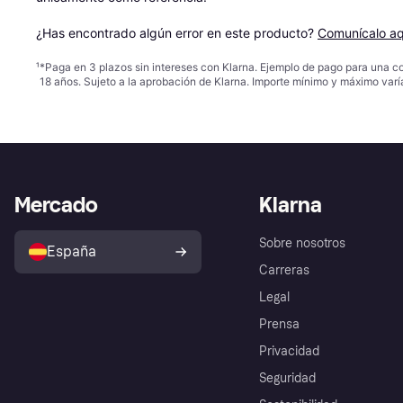
¿Has encontrado algún error en este producto? 
Comunícalo aq
¹
*Paga en 3 plazos sin intereses con Klarna. Ejemplo de pago para una c
18 años. Sujeto a la aprobación de Klarna. Importe mínimo y máximo varí
Mercado
Klarna
Sobre nosotros
España
Carreras
Legal
Prensa
Privacidad
Seguridad