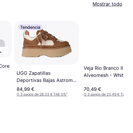
Mostrar todo
Tendencia
Core
Veja Rio Branco II
UGG Zapatillas
Alveomesh - White/Pi
Deportivas Bajas Astromel
Cuero - Marrón
84,99 €
70,49 €
O 3 pagos de 28,33 € TAE 0%
¹
O 3 pagos de 23,49 € TAE 0