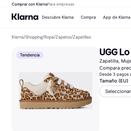
Comprar con Klarna
Para empresas
Descubre Klarna
Compra
App de Klarna
Klarna
/
Shopping
/
Ropa
/
Zapatos
/
Zapatillas
Formas de pag
Tiendas
Formas de pago
MediaMarkt
UGG Lo 
Paga ahora
Shein
Tendencia
Paga en 3 plazos
Zalando Priv
Zapatilla, Muj
Paga en 30 días
Zara
Financiación
JD Sports
Compara prec
Klarna en Apple 
Desde 3 pagos 
Tamaño (EU)
Directorio de tie
Selecciona