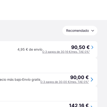
Recomendado
90,50 €
4,95 € de envío
O 3 pagos de 30,16 €/mes. TAE 0%
¹
90,00 €
·
ecio más bajo
Envío gratis
O 3 pagos de 30,00 €/mes. TAE 0%
¹
142,16 €