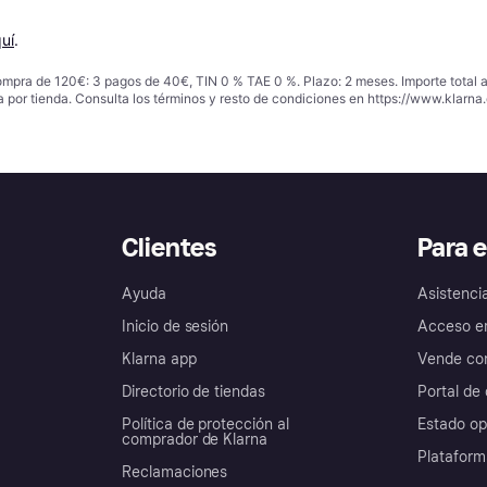
uí
.
ompra de 120€: 3 pagos de 40€, TIN 0 % TAE 0 %. Plazo: 2 meses. Importe total
a por tienda. Consulta los términos y resto de condiciones en
https://www.klarna.
Clientes
Para 
Ayuda
Asistenci
Inicio de sesión
Acceso e
Klarna app
Vende con
Directorio de tiendas
Portal de 
Política de protección al
Estado op
comprador de Klarna
Plataform
Reclamaciones