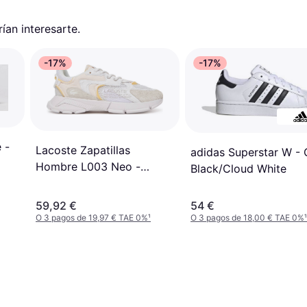
an interesarte.
-17%
-17%
 -
Lacoste Zapatillas
adidas Superstar W - 
Hombre L003 Neo -
Black/Cloud White
Blanco
59,92 €
54 €
O 3 pagos de 19,97 € TAE 0%
¹
O 3 pagos de 18,00 € TAE 0%
¹