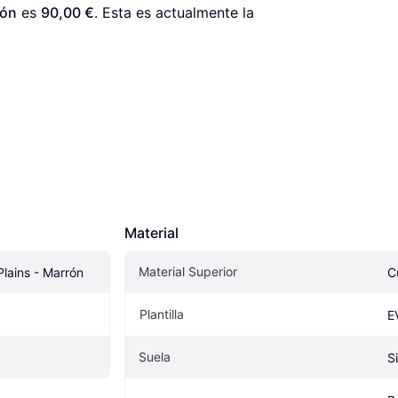
rón
 es 
90,00 €
. Esta es actualmente la 
Material
Material Superior
lains - Marrón
C
Plantilla
E
Suela
S