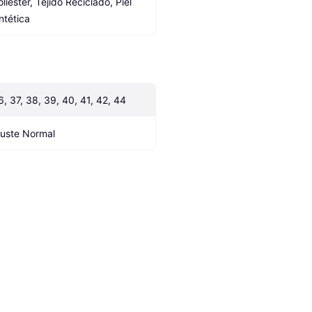
liéster, Tejido Reciclado, Piel 
intética
6, 37, 38, 39, 40, 41, 42, 44
juste Normal