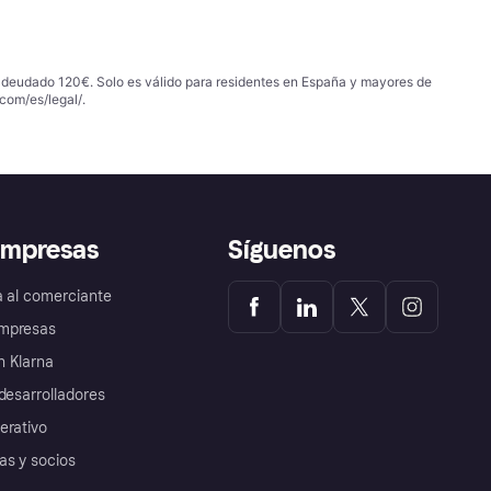
 adeudado 120€. Solo es válido para residentes en España y mayores de
com/es/legal/
.
empresas
Síguenos
a al comerciante
mpresas
 Klarna
desarrolladores
erativo
as y socios