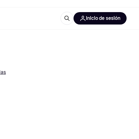
Inicio de sesión
Más información
les de oficina
Qué es Klarna?
las
las categorías