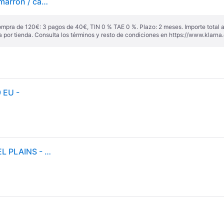
UGG Zapatillas deportivas bajas 'Lo Lowmel Plains' marrón / capuchino / blanco
ompra de 120€: 3 pagos de 40€, TIN 0 % TAE 0 %. Plazo: 2 meses. Importe total
a por tienda. Consulta los términos y resto de condiciones en
https://www.klarna.
9 EU -
Ugg - Baskets basses en cuir femme - W LO LOWMEL PLAINS - Taille 37 - Multicolore