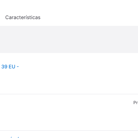
o
Características
 39 EU -
Pr