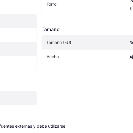
Po
Forro
s
Tamaño
Tamaño (EU)
3
Ancho
A
entes externas y debe utilizarse 