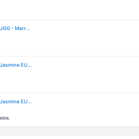
UGG Women's Lo Lowmel Plains Mujeres - Zapatos UGG - Marrón - 1181071-FDJ-6 - Size: 6
Sneakers UGG W Lo Lowmel Plains Felicity Leopard Jasmine EUR 39
Sneakers UGG W Lo Lowmel Plains Felicity Leopard Jasmine EUR 41
cados.