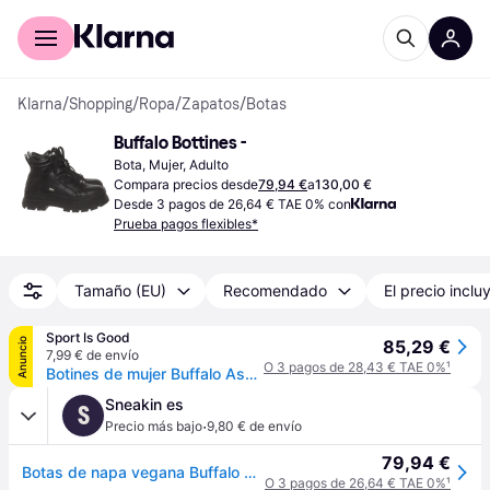
Comprar con Klarna
Para empresas
Klarna
/
Shopping
/
Ropa
/
Zapatos
/
Botas
Buffalo Bottines -
Bota, Mujer, Adulto
Compara precios desde
79,94 €
a
130,00 €
Desde 3 pagos de 26,64 € TAE 0% con
Prueba pagos flexibles*
Tamaño (EU)
Recomendado
El precio inclu
Sport Is Good
Anuncio
85,29 €
7,99 € de envío
O 3 pagos de 28,43 € TAE 0%
¹
Botines de mujer Buffalo Aspha Com 1 Warm - Noir
Sneakin es
S
·
Precio más bajo
9,80 € de envío
79,94 €
Botas de napa vegana Buffalo Aspha Com1 - Noir - 41
O 3 pagos de 26,64 € TAE 0%
¹