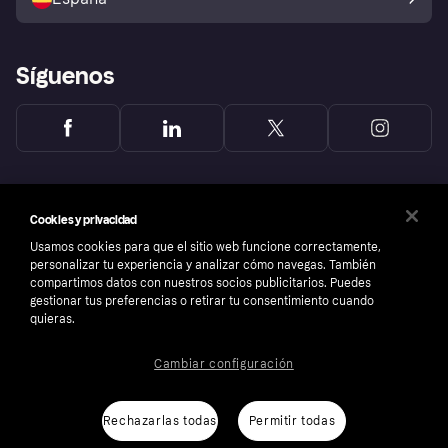
Reclamaciones
Síguenos
Cookies y privacidad
Usamos cookies para que el sitio web funcione correctamente,
personalizar tu experiencia y analizar cómo navegas. También
compartimos datos con nuestros socios publicitarios. Puedes
gestionar tus preferencias o retirar tu consentimiento cuando
quieras.
Cambiar configuración
Copyright © 2005-2026 Klarna Bank AB (publ). Sede central: Stockholm, Sweden. Todos
los derechos reservados. Klarna Bank AB (publ). Sveavägen 46, 111 34 Stockholm.
Número de empresa: 556737-0431
Rechazarlas todas
Permitir todas
Aviso Sobre Cookies
Klarna.com