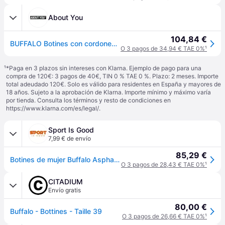
About You
104,84 €
BUFFALO Botines con cordones 'Aspha' negro
O 3 pagos de 34,94 € TAE 0%
¹
¹
*Paga en 3 plazos sin intereses con Klarna. Ejemplo de pago para una
compra de 120€: 3 pagos de 40€, TIN 0 % TAE 0 %. Plazo: 2 meses. Importe
total adeudado 120€. Solo es válido para residentes en España y mayores de
18 años. Sujeto a la aprobación de Klarna. Importe mínimo y máximo varía
por tienda. Consulta los términos y resto de condiciones en
https://www.klarna.com/es/legal/
.
Sport Is Good
7,99 € de envío
85,29 €
Botines de mujer Buffalo Aspha Com 1 Warm - Noir
O 3 pagos de 28,43 € TAE 0%
¹
CITADIUM
Envío gratis
80,00 €
Buffalo - Bottines - Taille 39
O 3 pagos de 26,66 € TAE 0%
¹