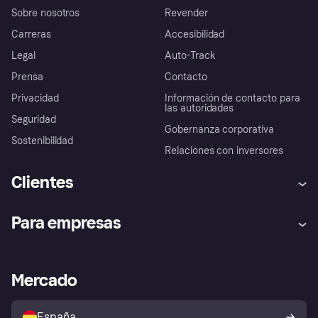
Sobre nosotros
Revender
Carreras
Accesibilidad
Legal
Auto-Track
Prensa
Contacto
Privacidad
Información de contacto para
las autoridades
Seguridad
Gobernanza corporativa
Sostenibilidad
Relaciones con inversores
Clientes
Ayuda
Promesa de protección contra
Para empresas
el fraude
Inicio de sesión
Nuestra promesa
Asistencia al comerciante
Portal de desarrolladores
Klarna app
Bienestar financiero
Acceso empresas
Estado operativo
Mercado
Directorio de tiendas
Configuración de privacidad
Vende con Klarna
Plataformas y socios
Política de protección al
comprador de Klarna
Tu derecho de desistimiento
España