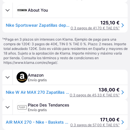
About You
125,10 €
Nike Sportswear Zapatillas deportivas bajas 'Air Max 270' negro
O 3 pagos de 41,70 € TAE 0%
¹
¹
*Paga en 3 plazos sin intereses con Klarna. Ejemplo de pago para una
compra de 120€: 3 pagos de 40€, TIN 0 % TAE 0 %. Plazo: 2 meses. Importe
total adeudado 120€. Solo es válido para residentes en España y mayores de
18 años. Sujeto a la aprobación de Klarna. Importe mínimo y máximo varía
por tienda. Consulta los términos y resto de condiciones en
https://www.klarna.com/es/legal/
.
Amazon
Envío gratis
136,00 €
Nike W Air MAX 270 Zapatillas de Running, Mujer, Negro (Black/Black/Black 006), 38.5 EU (5 UK)
O 3 pagos de 45,33 € TAE 0%
¹
Place Des Tendances
Envío gratis
171,00 €
AIR MAX 270 - Nike - Baskets basses femme - Taille 40,5 - Noir
O 3 pagos de 57,00 € TAE 0%
¹