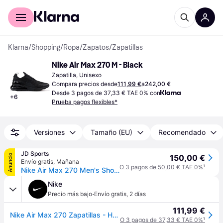
Comprar con Klarna
Para empresas
Klarna
/
Shopping
/
Ropa
/
Zapatos
/
Zapatillas
Nike Air Max 270 M - Black
Zapatilla, Unisexo
Compara precios desde
111,99 €
a
242,00 €
Desde 3 pagos de 37,33 € TAE 0% con
+
6
Prueba pagos flexibles*
Versiones
Tamaño (EU)
Recomendado
JD Sports
Anuncio
150,00 €
Envío gratis
,
Mañana
O 3 pagos de 50,00 € TAE 0%
¹
Nike Air Max 270 Men's Shoe, Negro - 39
Nike
·
Precio más bajo
Envío gratis
,
2 días
111,99 €
Nike Air Max 270 Zapatillas - Hombre - Negro - 43
O 3 pagos de 37,33 € TAE 0%
¹