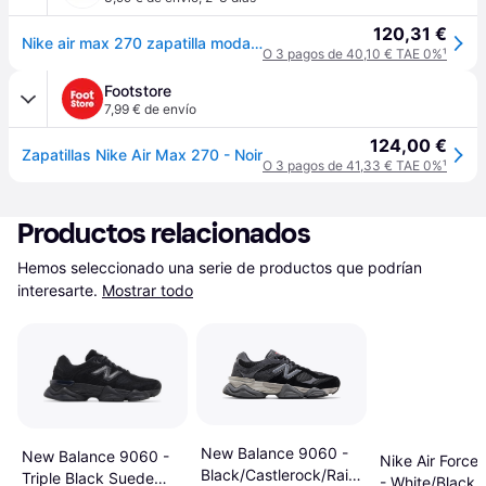
120,31 €
Nike air max 270 zapatilla moda mujer - Negro - 42
O 3 pagos de 40,10 € TAE 0%
¹
Footstore
7,99 € de envío
124,00 €
Zapatillas Nike Air Max 270 - Noir
O 3 pagos de 41,33 € TAE 0%
¹
Productos relacionados
Hemos seleccionado una serie de productos que podrían 
interesarte.
Mostrar todo
New Balance 9060 -
New Balance 9060 -
Nike Air Force 
Black/Castlerock/Rain
Triple Black Suede
- White/Black