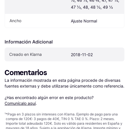
½, 46 ⅓, 46 ⅔, 47, 47 ½, 
47 ⅓, 48, 48 ½, 49 ½
Ancho
Ajuste Normal
Información Adicional
Creado en Klarna
2018-11-02
Comentarios
La información mostrada en esta página procede de diversas 
fuentes externas y debe utilizarse únicamente como referencia.

¿Has encontrado algún error en este producto? 
Comunícalo aquí
.
¹
*Paga en 3 plazos sin intereses con Klarna. Ejemplo de pago para una
compra de 120€: 3 pagos de 40€, TIN 0 % TAE 0 %. Plazo: 2 meses.
Importe total adeudado 120€. Solo es válido para residentes en España y
mayores de 18 años. Sujeto a la aprobación de Klarna. Importe mínimo y