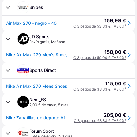
Snipes
159,99 €
Air Max 270 - negro - 40
O 3 pagos de 53,33 € TAE 0%
¹
JD Sports
Envío gratis
,
Mañana
150,00 €
Nike Air Max 270 Men's Shoe, Negro - 39
O 3 pagos de 50,00 € TAE 0%
¹
Sports Direct
115,00 €
Nike Air Max 270 Mens Shoes
O 3 pagos de 38,33 € TAE 0%
¹
Next_ES
2,00 € de envío
,
5 días
205,00 €
Nike Zapatillas de deporte Air Max 270 de Nike
O 3 pagos de 68,33 € TAE 0%
¹
Forum Sport
3,99 € de envío
,
2-3 días