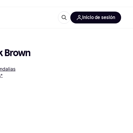
Inicio de sesión
Más información
les de oficina
Qué es Klarna?
rk Brown
ndalias
s*
las categorías