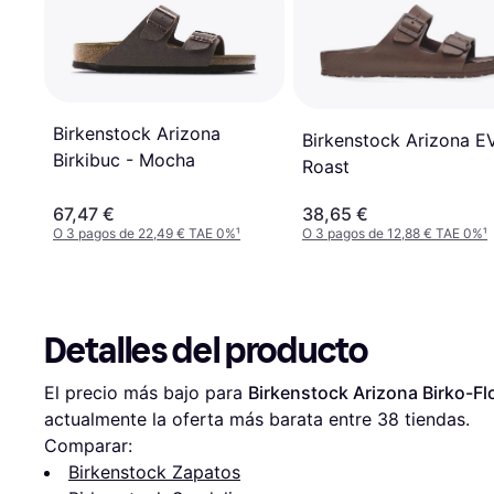
Birkenstock Arizona
Birkenstock Arizona E
Birkibuc - Mocha
Roast
67,47 €
38,65 €
O 3 pagos de 22,49 € TAE 0%
¹
O 3 pagos de 12,88 € TAE 0%
¹
Detalles del producto
El precio más bajo para 
Birkenstock Arizona Birko-Fl
actualmente la oferta más barata entre 
38
 tiendas.
Comparar:
Birkenstock Zapatos