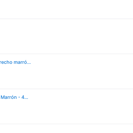
Sandalias Birkenstock Arizona Birko-Flor Ancho Estrecho marrón - 36 - Brown
Birkenstock - Arizona Birko-Flor - Shoes - Hombre - Marrón - 46 EU -