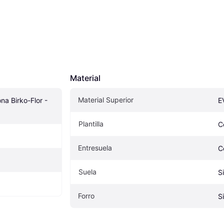
Material
Material Superior
na Birko-Flor - 
E
Plantilla
C
Entresuela
C
Suela
S
Forro
Si