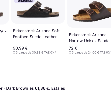
Tendencia
Birkenstock Arizona Soft
VA -
Birkenstock Arizona
Footbed Suede Leather -
Narrow Unisex Sandal
Mocha
Brown
90,99 €
72 €
O 3 pagos de 30,33 € TAE 0%
¹
O 3 pagos de 24,00 € TAE 0%
or - Dark Brown
 es 
61,86 €
. Esta es 