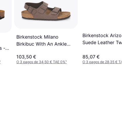
Birkenstock Arizona
Birkenstock Milano
Suede Leather Two-S
Birkibuc With An Ankle
s -
Sandals - Taupe
Strap - Mocha
103,50 €
85,07 €
¹
O 3 pagos de 34,50 € TAE 0%
¹
O 3 pagos de 28,35 € TAE 0%