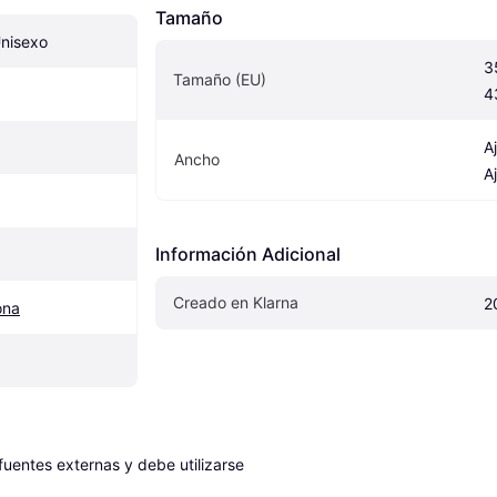
Tamaño
Unisexo
3
Tamaño (EU)
4
A
Ancho
A
Información Adicional
Creado en Klarna
2
ona
entes externas y debe utilizarse 