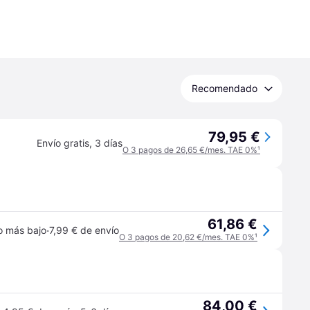
Recomendado
79,95 €
Envío gratis
,
3 días
O 3 pagos de 26,65 €/mes. TAE 0%
¹
61,86 €
·
o más bajo
7,99 € de envío
O 3 pagos de 20,62 €/mes. TAE 0%
¹
84,00 €