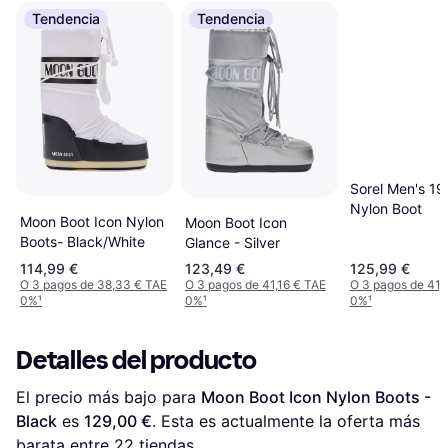
Tendencia
Tendencia
Sorel Men's 1
Nylon Boot
Moon Boot Icon Nylon
Moon Boot Icon
Boots- Black/White
Glance - Silver
114,99 €
123,49 €
125,99 €
O 3 pagos de 38,33 € TAE
O 3 pagos de 41,16 € TAE
O 3 pagos de 41,
0%
¹
0%
¹
0%
¹
Detalles del producto
El precio más bajo para 
Moon Boot Icon Nylon Boots - 
Black
 es 
129,00 €
. Esta es actualmente la oferta más 
barata entre 
22
 tiendas.