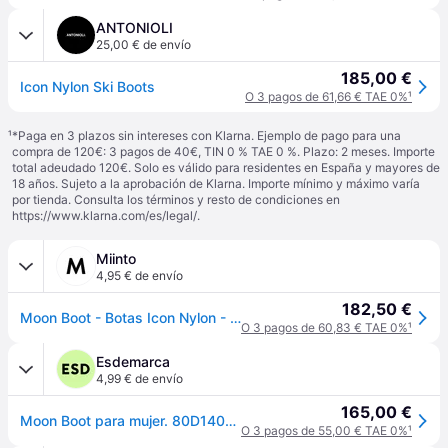
ANTONIOLI
25,00 € de envío
185,00 €
Icon Nylon Ski Boots
O 3 pagos de 61,66 € TAE 0%
¹
¹
*Paga en 3 plazos sin intereses con Klarna. Ejemplo de pago para una
compra de 120€: 3 pagos de 40€, TIN 0 % TAE 0 %. Plazo: 2 meses. Importe
total adeudado 120€. Solo es válido para residentes en España y mayores de
18 años. Sujeto a la aprobación de Klarna. Importe mínimo y máximo varía
por tienda. Consulta los términos y resto de condiciones en
https://www.klarna.com/es/legal/
.
Miinto
4,95 € de envío
182,50 €
Moon Boot - Botas Icon Nylon - Shoes - Mujer - Negro - 35 EU -
O 3 pagos de 60,83 € TAE 0%
¹
Esdemarca
4,99 € de envío
165,00 €
Moon Boot para mujer. 80D1400440 Botas Icon Nylon negro (45/47), Plano, Ninguno, Casual, Nieve - Negro, Gris
O 3 pagos de 55,00 € TAE 0%
¹