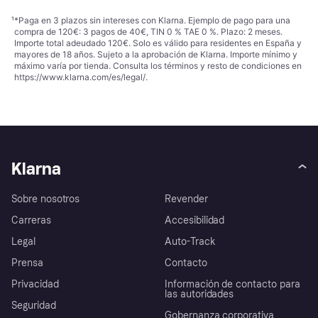
¹
*Paga en 3 plazos sin intereses con Klarna. Ejemplo de pago para una
compra de 120€: 3 pagos de 40€, TIN 0 % TAE 0 %. Plazo: 2 meses.
Importe total adeudado 120€. Solo es válido para residentes en España y
mayores de 18 años. Sujeto a la aprobación de Klarna. Importe mínimo y
máximo varía por tienda. Consulta los términos y resto de condiciones en
https://www.klarna.com/es/legal/
.
Klarna
Sobre nosotros
Revender
Carreras
Accesibilidad
Legal
Auto-Track
Prensa
Contacto
Privacidad
Información de contacto para
las autoridades
Seguridad
Gobernanza corporativa