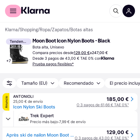
Comprar con Klarna
Para empresas
Klarna
/
Shopping
/
Ropa
/
Zapatos
/
Botas altas
Moon Boot Icon Nylon Boots - Black
Tendencia
Bota alta, Unisexo
Compara precios desde
129,00 €
a
247,00 €
Desde 3 pagos de 43,00 € TAE 0% con
+
7
Prueba pagos flexibles*
Tamaño (EU)
Recomendado
El precio inclu
ANTONIOLI
Anuncio
185,00 €
25,00 € de envío
O 3 pagos de 61,66 € TAE 0%
¹
Icon Nylon Ski Boots
Trek Expert
·
Precio más bajo
7,99 € de envío
129,00 €
Après ski de nailon Moon Boot Icon - Noir
O 3 pagos de 43,00 € TAE 0%
¹