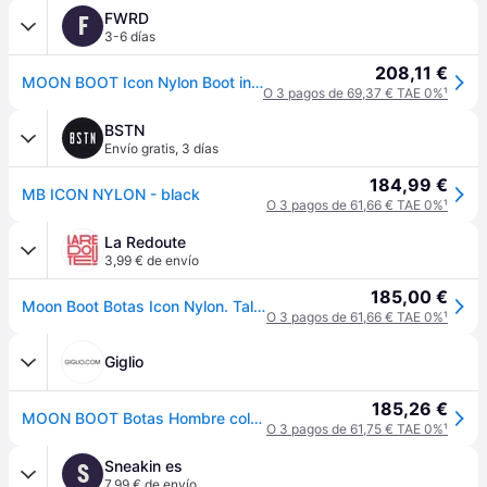
FWRD
F
3-6 días
208,11 €
MOON BOOT Icon Nylon Boot in Black - Black. Size 42-44 (also in ).
O 3 pagos de 69,37 € TAE 0%
¹
BSTN
Envío gratis
,
3 días
184,99 €
MB ICON NYLON - black
O 3 pagos de 61,66 € TAE 0%
¹
La Redoute
3,99 € de envío
185,00 €
Moon Boot Botas Icon Nylon. Talla 35/38. Color - Negro
O 3 pagos de 61,66 € TAE 0%
¹
Giglio
185,26 €
MOON BOOT Botas Hombre color Negro
O 3 pagos de 61,75 € TAE 0%
¹
Sneakin es
S
7,99 € de envío