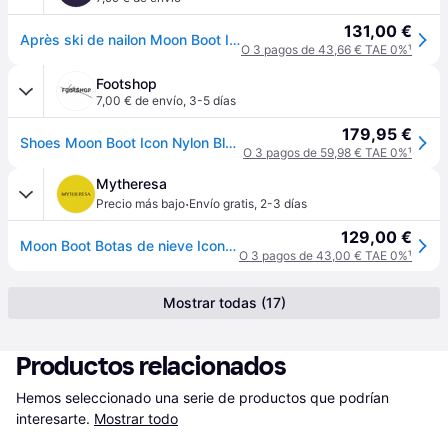
131,00 €
Après ski de nailon Moon Boot Icon - Noir - 42/44
O 3 pagos de 43,66 € TAE 0%
¹
Footshop
7,00 € de envío
,
3-5 días
179,95 €
Shoes Moon Boot Icon Nylon Black 39-41
O 3 pagos de 59,98 € TAE 0%
¹
Mytheresa
·
Precio más bajo
Envío gratis
,
2-3 días
129,00 €
Moon Boot Botas de nieve Icon de nylon
O 3 pagos de 43,00 € TAE 0%
¹
Mostrar todas (17)
Productos relacionados
Hemos seleccionado una serie de productos que podrían 
interesarte.
Mostrar todo