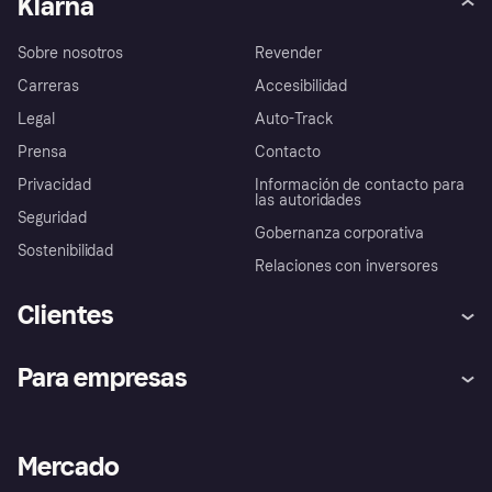
Klarna
Sobre nosotros
Revender
Carreras
Accesibilidad
Legal
Auto-Track
Prensa
Contacto
Privacidad
Información de contacto para
las autoridades
Seguridad
Gobernanza corporativa
Sostenibilidad
Relaciones con inversores
Clientes
Ayuda
Promesa de protección contra
Para empresas
el fraude
Inicio de sesión
Nuestra promesa
Asistencia al comerciante
Portal de desarrolladores
Klarna app
Bienestar financiero
Acceso empresas
Estado operativo
Mercado
Directorio de tiendas
Configuración de privacidad
Vende con Klarna
Plataformas y socios