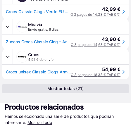
42,99 €
Crocs Classic Clogs Verde EU 38-39
O 3 pagos de 14,33 € TAE 0%
¹
Miravia
Envío gratis
,
6 días
43,90 €
Zuecos Crocs Classic Clog – Army Green - 10001_309 - 37-38
O 3 pagos de 14,63 € TAE 0%
¹
Crocs
4,95 € de envío
54,99 €
Crocs unisex Classic Clogs Army Green 36
O 3 pagos de 18,33 € TAE 0%
¹
Mostrar todas (21)
Productos relacionados
Hemos seleccionado una serie de productos que podrían 
interesarte.
Mostrar todo