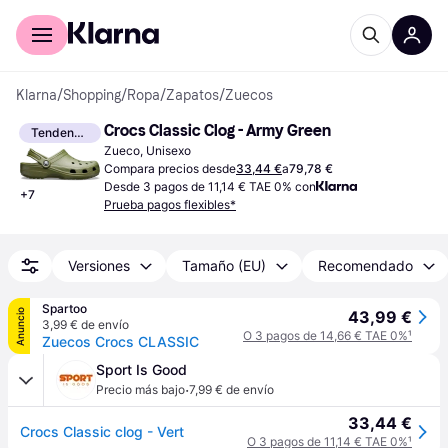
Comprar con Klarna
Para empresas
Klarna
/
Shopping
/
Ropa
/
Zapatos
/
Zuecos
Crocs Classic Clog - Army Green
Tendencia
Zueco, Unisexo
Compara precios desde
33,44 €
a
79,78 €
Desde 3 pagos de 11,14 € TAE 0% con
+
7
Prueba pagos flexibles*
Versiones
Tamaño (EU)
Recomendado
Spartoo
Anuncio
43,99 €
3,99 € de envío
O 3 pagos de 14,66 € TAE 0%
¹
Zuecos Crocs CLASSIC
Sport Is Good
·
Precio más bajo
7,99 € de envío
33,44 €
Crocs Classic clog - Vert
O 3 pagos de 11,14 € TAE 0%
¹