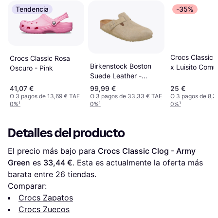
Tendencia
-35%
Crocs Classic 
Crocs Classic Rosa
Birkenstock Boston
x Luisito Comu
Oscuro - Pink
Suede Leather -
Beige
Faded Khaki
41,07 €
99,99 €
25 €
O 3 pagos de 13,69 € TAE
O 3 pagos de 33,33 € TAE
O 3 pagos de 8,3
0%
¹
0%
¹
0%
¹
Detalles del producto
El precio más bajo para 
Crocs Classic Clog - Army 
Green
 es 
33,44 €
. Esta es actualmente la oferta más 
barata entre 
26
 tiendas.
Comparar:
Crocs Zapatos
Crocs Zuecos