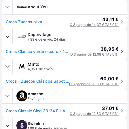
About You
43,11 €
Crocs Zuecos oliva
O 3 pagos de 14,37 € TAE 0%
¹
Deporvillage
7,99 € de envío
,
24 días
38,95 €
Crocs Classic verde oscuro - 48-49 - Green
O 3 pagos de 12,98 € TAE 0%
¹
Miinto
4,95 € de envío
60,00 €
Crocs - Zuecos Clásicos Sabot Zapatos - Shoes - Hombre - Verde - 46 EU -
O 3 pagos de 20,00 € TAE 0%
¹
Amazon
Envío gratis
37,01 €
Crocs Classic Clog 33-34 EU Army Green
O 3 pagos de 12,33 € TAE 0%
¹
SwimInn
S
1,99 € de envío
,
Mañana