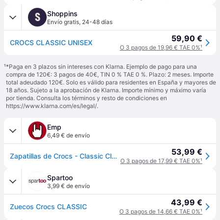
Shoppins
S
Envío gratis
,
24-48 días
59,90 €
CROCS CLASSIC UNISEX
O 3 pagos de 19,96 € TAE 0%
¹
¹
*Paga en 3 plazos sin intereses con Klarna. Ejemplo de pago para una
compra de 120€: 3 pagos de 40€, TIN 0 % TAE 0 %. Plazo: 2 meses. Importe
total adeudado 120€. Solo es válido para residentes en España y mayores de
18 años. Sujeto a la aprobación de Klarna. Importe mínimo y máximo varía
por tienda. Consulta los términos y resto de condiciones en
https://www.klarna.com/es/legal/
.
Emp
6,49 € de envío
53,99 €
Zapatillas de Crocs - Classic Clog - EU 38-39 - para Aceituna
O 3 pagos de 17,99 € TAE 0%
¹
Spartoo
3,99 € de envío
43,99 €
Zuecos Crocs CLASSIC
O 3 pagos de 14,66 € TAE 0%
¹