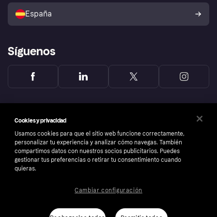
Política de protección al
comprador de Klarna
Tu derecho de desistimiento
España
Reclamaciones
Síguenos
Cookies y privacidad
Usamos cookies para que el sitio web funcione correctamente,
personalizar tu experiencia y analizar cómo navegas. También
compartimos datos con nuestros socios publicitarios. Puedes
gestionar tus preferencias o retirar tu consentimiento cuando
quieras.
Cambiar configuración
Copyright © 2005-2026 Klarna Bank AB (publ). Sede central: Stockholm, Sweden. Todos
los derechos reservados. Klarna Bank AB (publ). Sveavägen 46, 111 34 Stockholm.
Número de empresa: 556737-0431