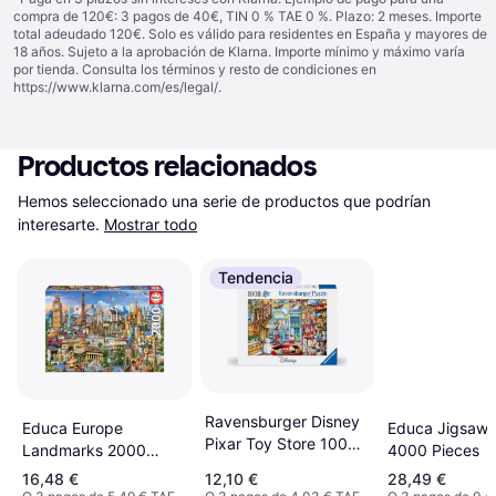
compra de 120€: 3 pagos de 40€, TIN 0 % TAE 0 %. Plazo: 2 meses. Importe
total adeudado 120€. Solo es válido para residentes en España y mayores de
18 años. Sujeto a la aprobación de Klarna. Importe mínimo y máximo varía
por tienda. Consulta los términos y resto de condiciones en
https://www.klarna.com/es/legal/
.
Productos relacionados
Hemos seleccionado una serie de productos que podrían 
interesarte.
Mostrar todo
Tendencia
Ravensburger Disney
Educa Jigsaw 
Educa Europe
Pixar Toy Store 1000
4000 Pieces
Landmarks 2000
Piece Puzzle
Pieces
16,48 €
12,10 €
28,49 €