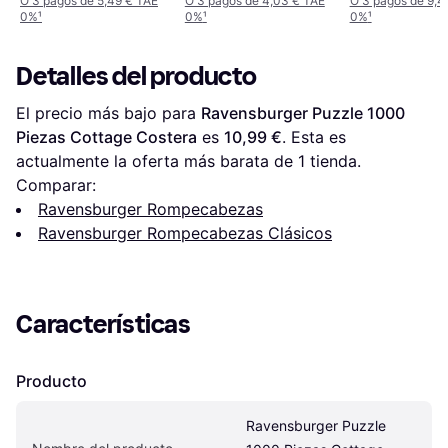
O 3 pagos de 5,49 € TAE
O 3 pagos de 4,03 € TAE
O 3 pagos de 9,4
0%
¹
0%
¹
0%
¹
Detalles del producto
El precio más bajo para 
Ravensburger Puzzle 1000 
Piezas Cottage Costera
 es 
10,99 €
. Esta es 
actualmente la oferta más barata de 1 tienda.
Comparar:
Ravensburger Rompecabezas
Ravensburger Rompecabezas Clásicos
Características
Producto
Ravensburger Puzzle 