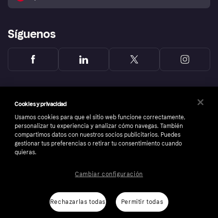
Reclamaciones
Síguenos
Cookies y privacidad
Usamos cookies para que el sitio web funcione correctamente,
personalizar tu experiencia y analizar cómo navegas. También
compartimos datos con nuestros socios publicitarios. Puedes
gestionar tus preferencias o retirar tu consentimiento cuando
quieras.
Cambiar configuración
Copyright © 2005-2026 Klarna Bank AB (publ). Sede central: Stockholm, Sweden. Todos
los derechos reservados. Klarna Bank AB (publ). Sveavägen 46, 111 34 Stockholm.
Número de empresa: 556737-0431
Rechazarlas todas
Permitir todas
Aviso Sobre Cookies
Klarna.com