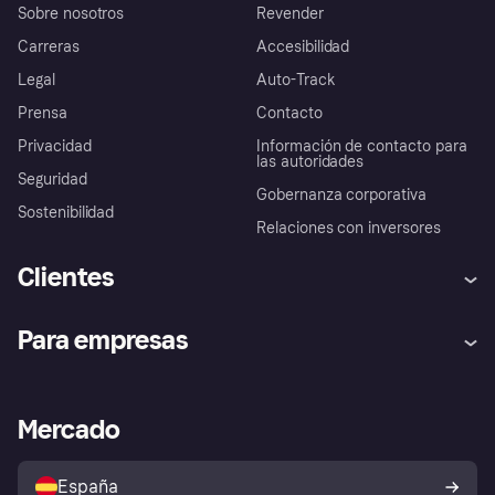
Sobre nosotros
Revender
Carreras
Accesibilidad
Legal
Auto-Track
Prensa
Contacto
Privacidad
Información de contacto para
las autoridades
Seguridad
Gobernanza corporativa
Sostenibilidad
Relaciones con inversores
Clientes
Ayuda
Promesa de protección contra
Para empresas
el fraude
Inicio de sesión
Nuestra promesa
Asistencia al comerciante
Portal de desarrolladores
Klarna app
Bienestar financiero
Acceso empresas
Estado operativo
Mercado
Directorio de tiendas
Configuración de privacidad
Vende con Klarna
Plataformas y socios
Política de protección al
comprador de Klarna
Tu derecho de desistimiento
España