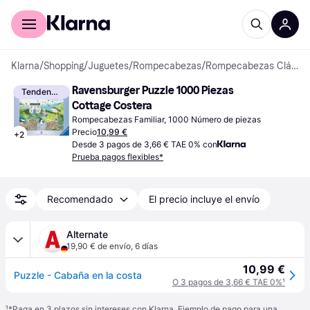
Comprar con Klarna
Para empresas
Klarna
/
Shopping
/
Juguetes
/
Rompecabezas
/
Rompecabezas Clásicos
Ravensburger Puzzle 1000 Piezas 
Tendencia
Cottage Costera
Rompecabezas Familiar, 1000 Número de piezas
Precio
10,99 €
+
2
Desde 3 pagos de 3,66 € TAE 0% con
Prueba pagos flexibles*
Recomendado
El precio incluye el envío
Alternate
19,90 € de envío
,
6 días
10,99 €
Puzzle - Cabaña en la costa
O 3 pagos de 3,66 € TAE 0%
¹
¹
*Paga en 3 plazos sin intereses con Klarna. Ejemplo de pago para una