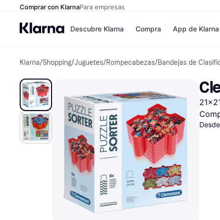
Comprar con Klarna
Para empresas
Descubre Klarna
Compra
App de Klarna
Klarna
/
Shopping
/
Juguetes
/
Rompecabezas
/
Bandejas de Clasifi
Formas de pag
Tiendas
Formas de pago
MediaMarkt
Cl
Paga ahora
Shein
Paga en 3 plazos
Zalando Priv
21x2
Paga en 30 días
Zara
Financiación
JD Sports
Comp
Klarna en Apple 
Desde
Directorio de tie