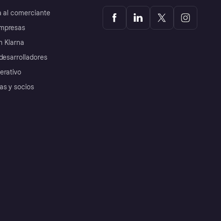
a al comerciante
mpresas
 Klarna
desarrolladores
erativo
as y socios