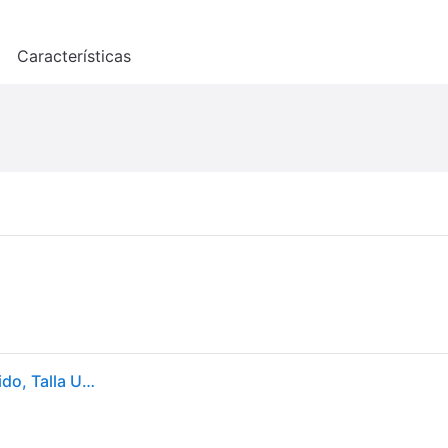
o
Características
Clementoni Accesorio Clasificador de Puzzles, Surtido, Talla Unica