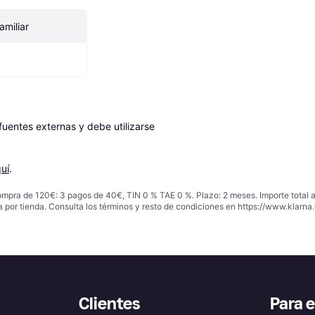
miliar
entes externas y debe utilizarse 
uí
.
ompra de 120€: 3 pagos de 40€, TIN 0 % TAE 0 %. Plazo: 2 meses. Importe total
a por tienda. Consulta los términos y resto de condiciones en
https://www.klarna.
Clientes
Para 