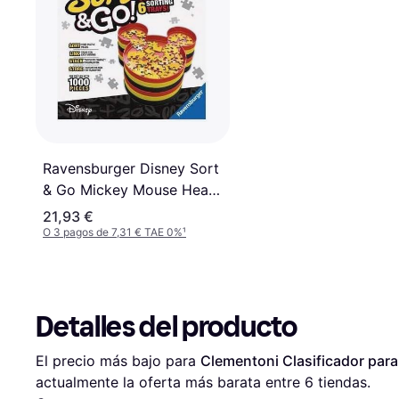
Ravensburger Disney Sort
& Go Mickey Mouse Head
Shaped Sorting Trays
21,93 €
O 3 pagos de 7,31 € TAE 0%
¹
Detalles del producto
El precio más bajo para 
Clementoni Clasificador para
actualmente la oferta más barata entre 
6
 tiendas.