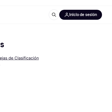
Inicio de sesión
Más información
les de oficina
Qué es Klarna?
es
jas de Clasificación
*
las categorías