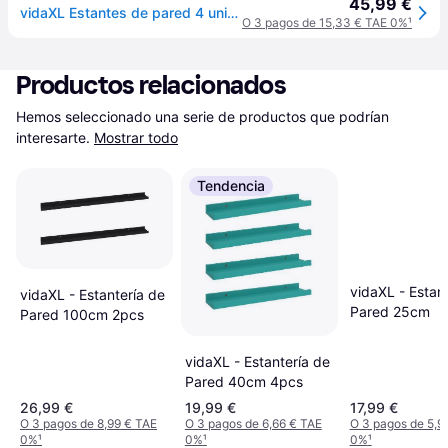
45,99 €
vidaXL Estantes de pared 4 unidades blanco y roble Sonoma 100x9x3 cm - Blanco
O 3 pagos de 15,33 € TAE 0%
¹
Productos relacionados
Hemos seleccionado una serie de productos que podrían 
interesarte.
Mostrar todo
Tendencia
vidaXL - Estan
vidaXL - Estantería de
Pared 25cm
Pared 100cm 2pcs
vidaXL - Estantería de
Pared 40cm 4pcs
26,99 €
19,99 €
17,99 €
O 3 pagos de 8,99 € TAE
O 3 pagos de 6,66 € TAE
O 3 pagos de 5,9
0%
¹
0%
¹
0%
¹