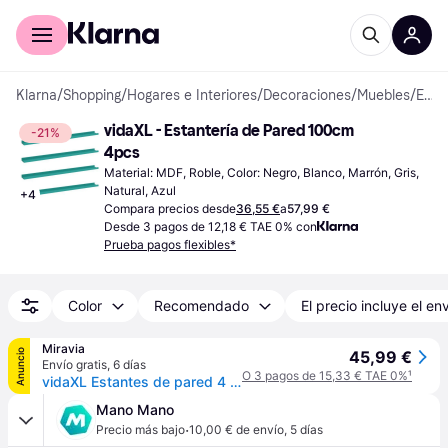
Comprar con Klarna
Para empresas
Klarna
/
Shopping
/
Hogares e Interiores
/
Decoraciones
/
Muebles
/
Estanterías de Pared
vidaXL - Estantería de Pared 100cm 
-21%
4pcs
Material: MDF, Roble, Color: Negro, Blanco, Marrón, Gris, 
Natural, Azul
+
4
Compara precios desde
36,55 €
a
57,99 €
Desde 3 pagos de 12,18 € TAE 0% con
Prueba pagos flexibles*
Color
Recomendado
El precio incluye el en
Miravia
Anuncio
45,99 €
Envío gratis
,
6 días
O 3 pagos de 15,33 € TAE 0%
¹
vidaXL Estantes de pared 4 unidades gris hormigón 100x9x3 cm
Mano Mano
·
Precio más bajo
10,00 € de envío
,
5 días