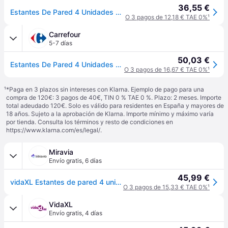
36,55 €
Estantes De Pared 4 Unidades Gris 100x9x3 Cm Vidaxl
O 3 pagos de 12,18 € TAE 0%
¹
Carrefour
5-7 días
50,03 €
Estantes De Pared 4 Unidades Roble Sonoma 100x9x3 Cm Vidaxl
O 3 pagos de 16,67 € TAE 0%
¹
¹
*Paga en 3 plazos sin intereses con Klarna. Ejemplo de pago para una
compra de 120€: 3 pagos de 40€, TIN 0 % TAE 0 %. Plazo: 2 meses. Importe
total adeudado 120€. Solo es válido para residentes en España y mayores de
18 años. Sujeto a la aprobación de Klarna. Importe mínimo y máximo varía
por tienda. Consulta los términos y resto de condiciones en
https://www.klarna.com/es/legal/
.
Miravia
Envío gratis
,
6 días
45,99 €
vidaXL Estantes de pared 4 unidades gris hormigón 100x9x3 cm
O 3 pagos de 15,33 € TAE 0%
¹
VidaXL
Envío gratis
,
4 días