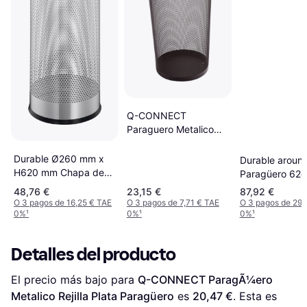
Q-CONNECT
Paraguero Metalico
Kf00829 Rejilla Negro
265 Diametro x 500
Durable Ø260 mm x
Durable aroun
mm Paragüero
H620 mm Chapa de
Paragüero 62
Acero Gel Plateado-
48,76 €
23,15 €
87,92 €
Metalizado Paragüero
O 3 pagos de 16,25 € TAE
O 3 pagos de 7,71 € TAE
O 3 pagos de 29,
0%
¹
0%
¹
0%
¹
Detalles del producto
El precio más bajo para 
Q-CONNECT ParagÃ¼ero 
Metalico Rejilla Plata Paragüero
 es 
20,47 €
. Esta es 