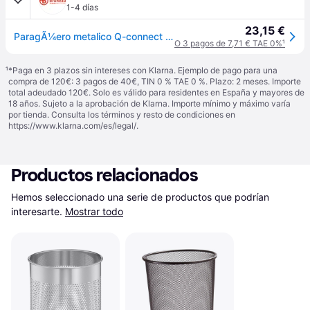
1-4 días
23,15 €
ParagÃ¼ero metalico Q-connect rejilla plata
O 3 pagos de 7,71 € TAE 0%
¹
¹
*Paga en 3 plazos sin intereses con Klarna. Ejemplo de pago para una
compra de 120€: 3 pagos de 40€, TIN 0 % TAE 0 %. Plazo: 2 meses. Importe
total adeudado 120€. Solo es válido para residentes en España y mayores de
18 años. Sujeto a la aprobación de Klarna. Importe mínimo y máximo varía
por tienda. Consulta los términos y resto de condiciones en
https://www.klarna.com/es/legal/
.
Productos relacionados
Hemos seleccionado una serie de productos que podrían 
interesarte.
Mostrar todo