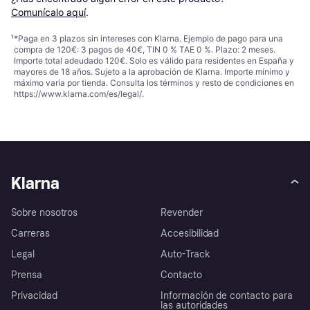
Comunícalo aquí
.
¹
*Paga en 3 plazos sin intereses con Klarna. Ejemplo de pago para una
compra de 120€: 3 pagos de 40€, TIN 0 % TAE 0 %. Plazo: 2 meses.
Importe total adeudado 120€. Solo es válido para residentes en España y
mayores de 18 años. Sujeto a la aprobación de Klarna. Importe mínimo y
máximo varía por tienda. Consulta los términos y resto de condiciones en
https://www.klarna.com/es/legal/
.
Klarna
Sobre nosotros
Revender
Carreras
Accesibilidad
Legal
Auto-Track
Prensa
Contacto
Privacidad
Información de contacto para
las autoridades