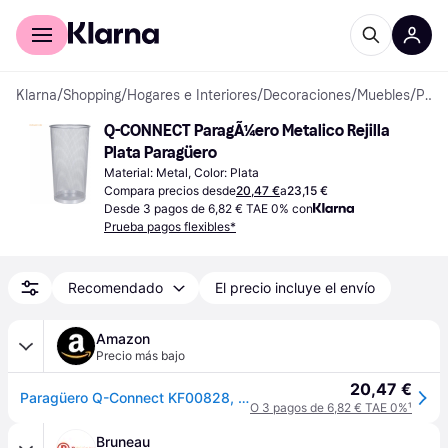
Comprar con Klarna
Para empresas
Klarna
/
Shopping
/
Hogares e Interiores
/
Decoraciones
/
Muebles
/
Paragüeros
Q-CONNECT ParagÃ¼ero Metalico Rejilla 
Plata Paragüero
Material: Metal, Color: Plata
Compara precios desde
20,47 €
a
23,15 €
Desde 3 pagos de 6,82 € TAE 0% con
Prueba pagos flexibles*
Recomendado
El precio incluye el envío
Amazon
Precio más bajo
20,47 €
Paragüero Q-Connect KF00828, de alambre de metal, color plateado
O 3 pagos de 6,82 € TAE 0%
¹
Bruneau