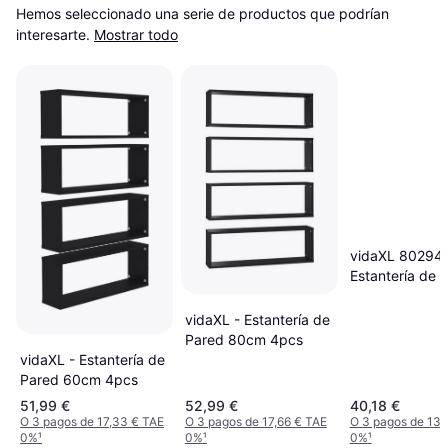
Hemos seleccionado una serie de productos que podrían 
interesarte.
Mostrar todo
vidaXL 80294
Estantería de 
90cm
vidaXL - Estantería de
Pared 80cm 4pcs
vidaXL - Estantería de
Pared 60cm 4pcs
51,99 €
52,99 €
40,18 €
O 3 pagos de 17,33 € TAE
O 3 pagos de 17,66 € TAE
O 3 pagos de 13,
0%
¹
0%
¹
0%
¹