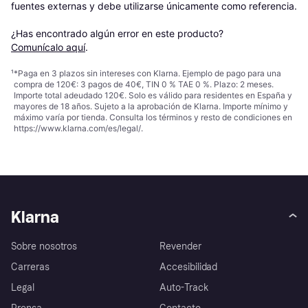
fuentes externas y debe utilizarse únicamente como referencia.

¿Has encontrado algún error en este producto? 
Comunícalo aquí
.
¹
*Paga en 3 plazos sin intereses con Klarna. Ejemplo de pago para una
compra de 120€: 3 pagos de 40€, TIN 0 % TAE 0 %. Plazo: 2 meses.
Importe total adeudado 120€. Solo es válido para residentes en España y
mayores de 18 años. Sujeto a la aprobación de Klarna. Importe mínimo y
máximo varía por tienda. Consulta los términos y resto de condiciones en
https://www.klarna.com/es/legal/
.
Klarna
Sobre nosotros
Revender
Carreras
Accesibilidad
Legal
Auto-Track