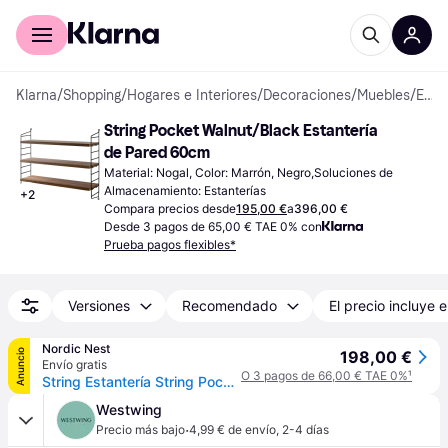
Comprar con Klarna
Para empresas
Klarna
/
Shopping
/
Hogares e Interiores
/
Decoraciones
/
Muebles
/
Estanterías de Pared
String Pocket Walnut/Black Estantería 
de Pared 60cm
Material: Nogal, Color: Marrón, Negro,Soluciones de 
Almacenamiento: Estanterías
+
2
Compara precios desde
195,00 €
a
396,00 €
Desde 3 pagos de 65,00 € TAE 0% con
Prueba pagos flexibles*
Versiones
Recomendado
El precio incluye e
Nordic Nest
Anuncio
198,00 €
Envío gratis
O 3 pagos de 66,00 € TAE 0%
¹
String Estantería String Pocket, nogal-negro nogal-negro
Westwing
·
Precio más bajo
4,99 € de envío
,
2-4 días