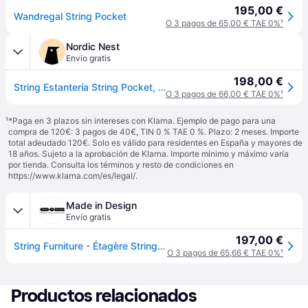
195,00 €
Wandregal String Pocket
O 3 pagos de 65,00 € TAE 0%
¹
Nordic Nest
Envío gratis
198,00 €
String Estantería String Pocket, nogal-negro nogal-negro
O 3 pagos de 66,00 € TAE 0%
¹
¹
*Paga en 3 plazos sin intereses con Klarna. Ejemplo de pago para una
compra de 120€: 3 pagos de 40€, TIN 0 % TAE 0 %. Plazo: 2 meses. Importe
total adeudado 120€. Solo es válido para residentes en España y mayores de
18 años. Sujeto a la aprobación de Klarna. Importe mínimo y máximo varía
por tienda. Consulta los términos y resto de condiciones en
https://www.klarna.com/es/legal/
.
Made in Design
Envío gratis
197,00 €
String Furniture - Étagère String Pocket - Bois naturel - Aggloméré plaqué - Designer Nils Strinning
O 3 pagos de 65,66 € TAE 0%
¹
Productos relacionados