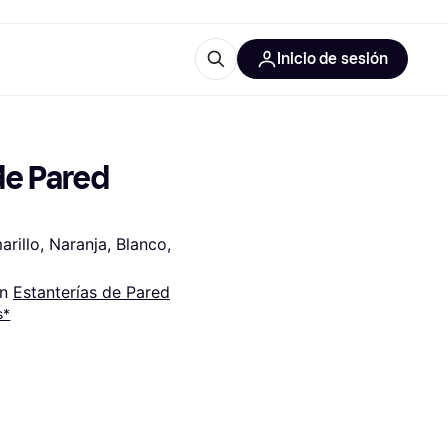
Inicio de sesión
Más información
les de oficina
Qué es Klarna?
e Pared 
rillo, Naranja, Blanco, 
n 
Estanterías de Pared
las categorías
s*