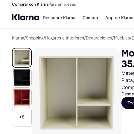
Comprar con Klarna
Para empresas
Descubre Klarna
Compra
App de Klarna
Klarna
/
Shopping
/
Hogares e Interiores
/
Decoraciones
/
Muebles
/
E
Formas de pag
Tiendas
Formas de pago
MediaMarkt
Mon
Paga ahora
Shein
Paga en 3 plazos
Zalando Priv
35
Paga en 30 días
Zara
Financiación
JD Sports
Mater
Klarna en Apple 
Plata
Comp
Directorio de tie
Desde
To
+8