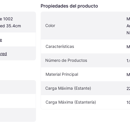
Propiedades del producto
e 1002 
M
Color
ared 35.4cm
A
N
e
Características
M
ared
Número de Productos
1
Material Principal
M
Carga Máxima (Estante)
2
Carga Máxima (Estantería)
1