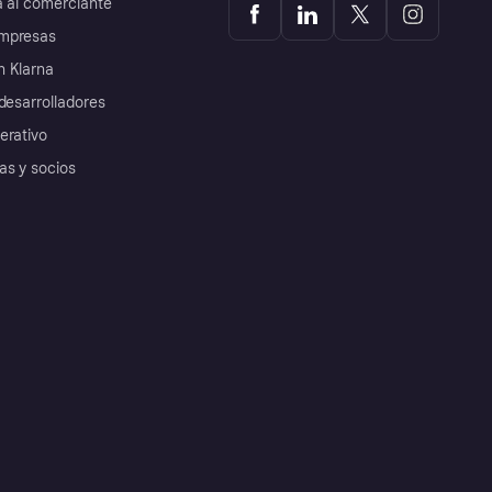
a al comerciante
mpresas
 Klarna
desarrolladores
erativo
as y socios