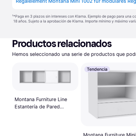
Regalelement Montana Mini 1002 für modulares Re
¹
*Paga en 3 plazos sin intereses con Klarna. Ejemplo de pago para una c
18 años. Sujeto a la aprobación de Klarna. Importe mínimo y máximo varí
Productos relacionados
Hemos seleccionado una serie de productos que podrí
Tendencia
Montana Furniture Line
Estantería de Pared
139.2cm
Montana Furniture Mini