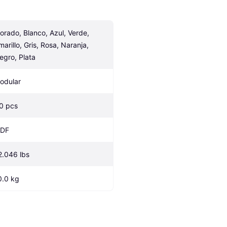
orado, Blanco, Azul, Verde, 
marillo, Gris, Rosa, Naranja, 
egro, Plata
odular
.0 pcs
DF
2.046 lbs
0.0 kg