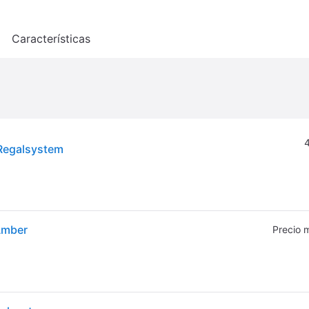
o
Características
4
 Regalsystem
Amber
Precio 