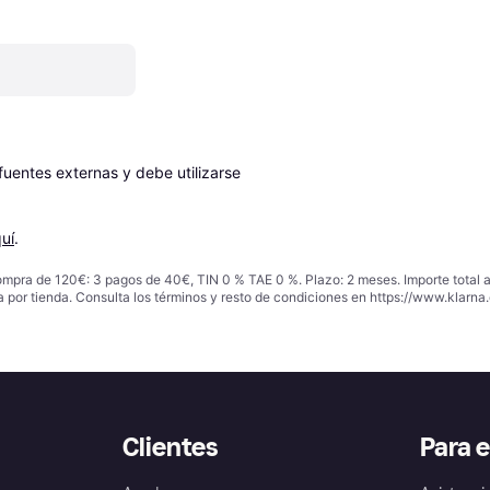
entes externas y debe utilizarse 
uí
.
ompra de 120€: 3 pagos de 40€, TIN 0 % TAE 0 %. Plazo: 2 meses. Importe total
a por tienda. Consulta los términos y resto de condiciones en
https://www.klarna.
Clientes
Para 