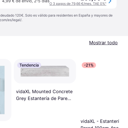
4,99 € de envío
,
2-5 días
O 3 pagos de 79,66 €/mes. TAE 0%
¹
 adeudado 120€. Solo es válido para residentes en España y mayores de
com/es/legal/
.
Mostrar todo
Tendencia
-21%
vidaXL Mounted Concrete
Grey Estantería de Pared
60cm
vidaXL - Estantería d