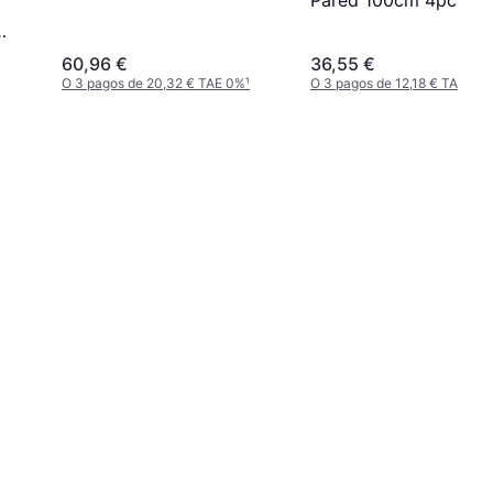
Pared 100cm 4pcs
5
60,96 €
36,55 €
O 3 pagos de 20,32 € TAE 0%
¹
O 3 pagos de 12,18 € TAE 0%
¹