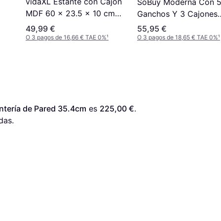
vidaXL Estante con Cajón
SoBuy Moderna Con 
MDF 60 x 23.5 x 10 cm
Ganchos Y 3 Cajones
5cm
Estantería de Pared
L100 cm Estantería de
49,99 €
55,95 €
Pared
O 3 pagos de 16,66 € TAE 0%
¹
O 3 pagos de 18,65 € TAE 0%
¹
ntería de Pared 35.4cm
 es 
225,00 €
. 
das.