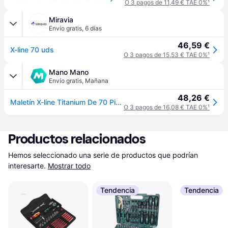
O 3 pagos de 11,49 € TAE 0%
¹
Miravia
Envío gratis
,
6 días
46,59 €
X-line 70 uds
O 3 pagos de 15,53 € TAE 0%
¹
Mano Mano
Envío gratis
,
Mañana
48,26 €
Maletín X-line Titanium De 70 Piezas Bosch 2607019329
O 3 pagos de 16,08 € TAE 0%
¹
Productos relacionados
Hemos seleccionado una serie de productos que podrían 
interesarte.
Mostrar todo
Tendencia
Tendencia