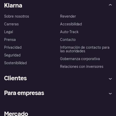
Klarna
Sobre nosotros
Revender
Carreras
Accesibilidad
Legal
Auto-Track
Prensa
Contacto
Privacidad
Información de contacto para
las autoridades
Seguridad
Gobernanza corporativa
Sostenibilidad
Relaciones con inversores
Clientes
Ayuda
Promesa de protección contra
Para empresas
el fraude
Inicio de sesión
Nuestra promesa
Asistencia al comerciante
Portal de desarrolladores
Klarna app
Bienestar financiero
Acceso empresas
Estado operativo
Mercado
Directorio de tiendas