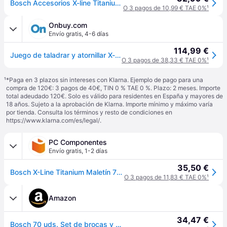
Bosch Accesorios X-line Titanium Set Of Drill Bits And Tips 70 Pieces Plateado
O 3 pagos de 10,99 € TAE 0%
¹
Onbuy.com
Envío gratis
,
4-6 días
114,99 €
Juego de taladrar y atornillar X-line (70 PCS) - BOSCH
O 3 pagos de 38,33 € TAE 0%
¹
¹
*Paga en 3 plazos sin intereses con Klarna. Ejemplo de pago para una
compra de 120€: 3 pagos de 40€, TIN 0 % TAE 0 %. Plazo: 2 meses. Importe
total adeudado 120€. Solo es válido para residentes en España y mayores de
18 años. Sujeto a la aprobación de Klarna. Importe mínimo y máximo varía
por tienda. Consulta los términos y resto de condiciones en
https://www.klarna.com/es/legal/
.
PC Componentes
Envío gratis
,
1-2 días
35,50 €
Bosch X-Line Titanium Maletín 70 Unidades Brocas y Puntas de Atornillar
O 3 pagos de 11,83 € TAE 0%
¹
Amazon
34,47 €
Bosch 70 uds. Set de brocas y puntas de atornillar X-Line de titanio (para madera, mampostería y metal, incluye cinta métrica y brocas fresadoras planas, accesorios para taladro y destornillador)