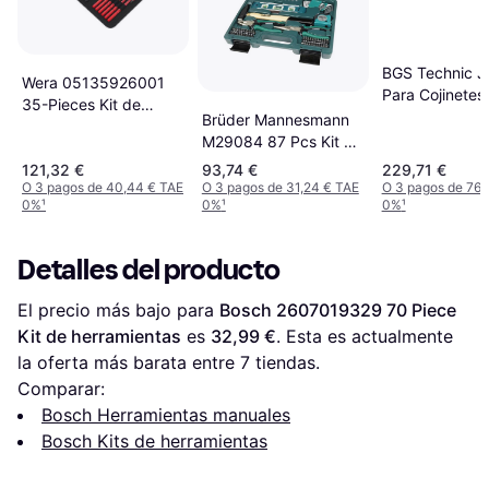
BGS Technic J
Wera 05135926001
Para Cojinetes
35-Pieces Kit de
Piezas Kit de
Brüder Mannesmann
herramientas
herramientas
M29084 87 Pcs Kit de
herramientas
121,32 €
93,74 €
229,71 €
O 3 pagos de 40,44 € TAE
O 3 pagos de 31,24 € TAE
O 3 pagos de 76,
0%
¹
0%
¹
0%
¹
Detalles del producto
El precio más bajo para 
Bosch 2607019329 70 Piece 
Kit de herramientas
 es 
32,99 €
. Esta es actualmente 
la oferta más barata entre 
7
 tiendas.
Comparar:
Bosch Herramientas manuales
Bosch Kits de herramientas