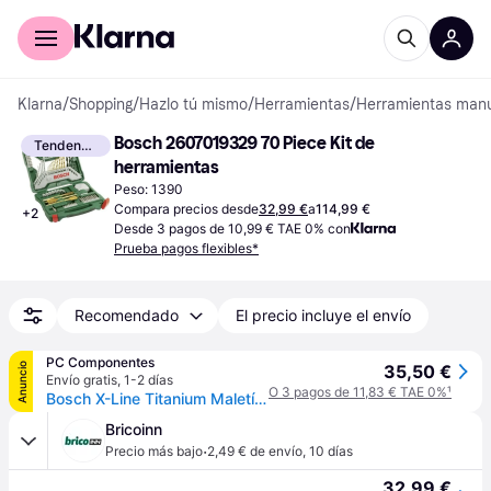
Comprar con Klarna
Para empresas
Klarna
/
Shopping
/
Hazlo tú mismo
/
Herramientas
/
Herramientas man
Bosch 2607019329 70 Piece Kit de 
Tendencia
herramientas
Peso: 1390
Compara precios desde
32,99 €
a
114,99 €
+
2
Desde 3 pagos de 10,99 € TAE 0% con
Prueba pagos flexibles*
Recomendado
El precio incluye el envío
PC Componentes
Anuncio
35,50 €
Envío gratis
,
1-2 días
O 3 pagos de 11,83 € TAE 0%
¹
Bosch X-Line Titanium Maletín 70 Unidades Brocas y Puntas de Atornillar
Bricoinn
·
Precio más bajo
2,49 € de envío
,
10 días
32,99 €